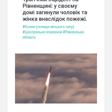
Рівненщині: у своєму
домі загинули чоловік та
жінка внаслідок пожежі.
#
Колки (селище міського типу)
#
Центральне опалення
#
Рівненська
область