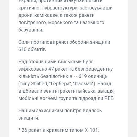
України, противник атакував об'єкти
критичної інфраструктури, застосувавши
дрони-камікадзе, а також ракети
повітряного, морського та наземного
базування.
Сили протиповітряної оборони знищили
610 об'єктів.
Радіотехнічними військами було
зафіксовано 47 ракет та безпрецедентну
кількість безпілотників -- 619 одиниць
(типу Shahed, "Гербера", "Італмас"). Напад
відбивали зенітні ракетні війська, авіація,
мобільні вогневі групи та підрозділи РЕБ.
Нашим захисникам повітря вдалось
знищити:
* 26 ракет з крилатим типом Х-101;