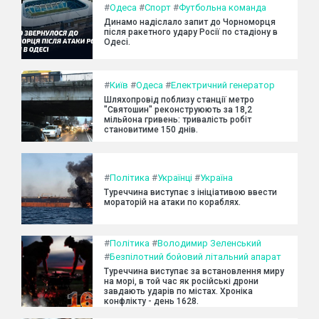
#
Одеса
#
Спорт
#
Футбольна команда
Динамо надіслало запит до Чорноморця
після ракетного удару Росії по стадіону в
Одесі.
#
Київ
#
Одеса
#
Електричний генератор
Шляхопровід поблизу станції метро
"Святошин" реконструюють за 18,2
мільйона гривень: тривалість робіт
становитиме 150 днів.
#
Політика
#
Українці
#
Україна
Туреччина виступає з ініціативою ввести
мораторій на атаки по кораблях.
#
Політика
#
Володимир Зеленський
#
Безпілотний бойовий літальний апарат
Туреччина виступає за встановлення миру
на морі, в той час як російські дрони
завдають ударів по містах. Хроніка
конфлікту - день 1628.