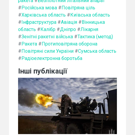
ракета
#
Безпілотний літальний апарат
#
Російська мова
#
Повітряна ціль
#
Харківська область
#
Київська область
#
Інфраструктура
#
Авіація
#
Вінницька
область
#
Калібр
#
Дніпро
#
Лікарня
#
Зенітні ракетні війська
#
Тактика (метод)
#
Ракета
#
Протиповітряна оборона
#
Повітряні сили України
#
Сумська область
#
Радіоелектронна боротьба
Інші публікації