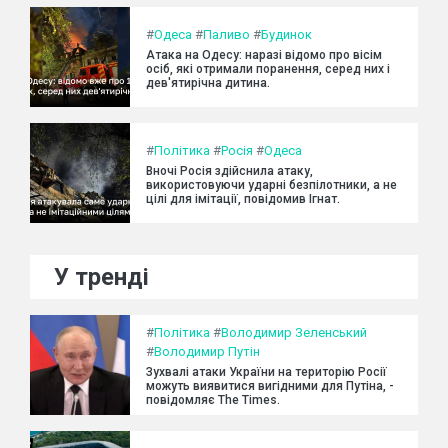
#
Одеса
#
Паливо
#
Будинок
Атака на Одесу: наразі відомо про вісім
осіб, які отримали поранення, серед них і
дев'ятирічна дитина.
#
Політика
#
Росія
#
Одеса
Вночі Росія здійснила атаку,
використовуючи ударні безпілотники, а не
цілі для імітації, повідомив Ігнат.
У тренді
#
Політика
#
Володимир Зеленський
#
Володимир Путін
Зухвалі атаки України на територію Росії
можуть виявитися вигідними для Путіна, -
повідомляє The Times.