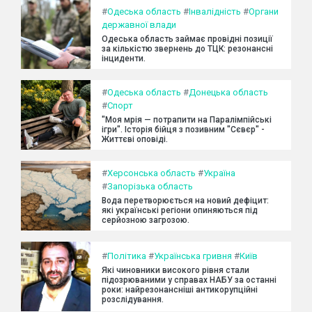
#
Одеська область
#
Інвалідність
#
Органи
державної влади
Одеська область займає провідні позиції
за кількістю звернень до ТЦК: резонансні
інциденти.
#
Одеська область
#
Донецька область
#
Спорт
"Моя мрія — потрапити на Паралімпійські
ігри". Історія бійця з позивним "Сєвєр" -
Життєві оповіді.
#
Херсонська область
#
Україна
#
Запорізька область
Вода перетворюється на новий дефіцит:
які українські регіони опиняються під
серйозною загрозою.
#
Політика
#
Українська гривня
#
Київ
Які чиновники високого рівня стали
підозрюваними у справах НАБУ за останні
роки: найрезонансніші антикорупційні
розслідування.