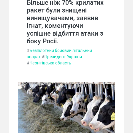
Більше ніж 70% крилатих
ракет були знищені
винищувачами, заявив
Ігнат, коментуючи
успішне відбиття атаки з
боку Росії.
#
Безпілотний бойовий літальний
апарат
#
Президент України
#
Чернігівська область