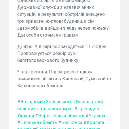
Одеська область: За інформацією
Державної служби з надзвичайних
ситуацій, в результаті обстрілів знищено
три приватні житлові будинки, а сім
автомобілів вийшли з ладу через пожежу.
Дві особи отримали травми.
Дніпро: У лікарнях знаходяться 11 людей.
Продовжується розбір руїн
багатоповерхового будинку.
* Інші регіони: Під загрозою також
виявилися об'єкти в Київській, Сумській та
Харківській областях.
#
Володимир Зеленський
#
Безпілотний
бойовий літальний апарат
#
Президент
України
#
Чернігівська область
#
Україна
#
Одеська область
#
Балістика
#
Крилата