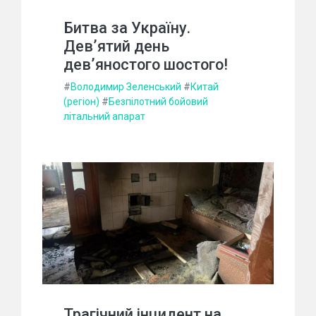
Битва за Україну.
Дев’ятий день
дев’яностого шостого!
#
Володимир Зеленський
#
Китай
(регіон)
#
Безпілотний бойовий
літальний апарат
Трагічний інцидент на