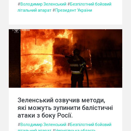
#
Володимир Зеленський
#
Безпілотний бойовий
літальний апарат
#
Президент України
Зеленський озвучив методи,
які можуть зупинити балістичні
атаки з боку Росії.
#
Володимир Зеленський
#
Безпілотний бойовий
літальний апарат
#
Чернігівська область