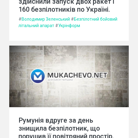
здійснили запуск двох ракет і
160 безпілотників по Україні.
#
Володимир Зеленський
#
Безпілотний бойовий
літальний апарат
#
Укрінформ
Румунія вдруге за день
знищила безпілотник, що
порушив її повітряний простір.