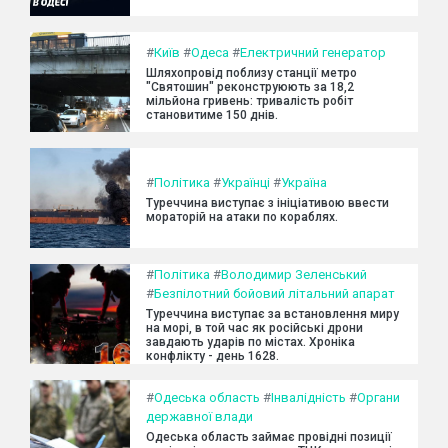
#
Київ
#
Одеса
#
Електричний генератор
Шляхопровід поблизу станції метро
"Святошин" реконструюють за 18,2
мільйона гривень: тривалість робіт
становитиме 150 днів.
#
Політика
#
Українці
#
Україна
Туреччина виступає з ініціативою ввести
мораторій на атаки по кораблях.
#
Політика
#
Володимир Зеленський
#
Безпілотний бойовий літальний апарат
Туреччина виступає за встановлення миру
на морі, в той час як російські дрони
завдають ударів по містах. Хроніка
конфлікту - день 1628.
#
Одеська область
#
Інвалідність
#
Органи
державної влади
Одеська область займає провідні позиції