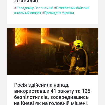
20 хвилин"
#
Володимир Зеленський
#
Безпілотний бойовий
літальний апарат
#
Президент України
Росія здійснила напад,
використавши 41 ракету та 125
безпілотників, зосередившись
на Києві як на головній мішені.