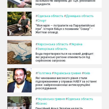
за кількістю звернень до ТЦК: резонансні
інциденти.
#
Одеська область
#
Донецька область
#
Спорт
"Моя мрія — потрапити на Паралімпійські
ігри". Історія бійця з позивним "Сєвєр" -
Життєві оповіді.
#
Херсонська область
#
Україна
#
Запорізька область
Вода перетворюється на новий дефіцит:
які українські регіони опиняються під
серйозною загрозою.
#
Політика
#
Українська гривня
#
Київ
Які чиновники високого рівня стали
підозрюваними у справах НАБУ за останні
роки: найрезонансніші антикорупційні
розслідування.
#
Українська гривня
#
Одеська область
#
Бізнес
Пенсійний фонд України надасть