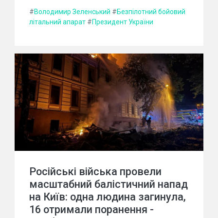
#
Володимир Зеленський
#
Безпілотний бойовий
літальний апарат
#
Президент України
Російські війська провели
масштабний балістичний напад
на Київ: одна людина загинула,
16 отримали поранення -