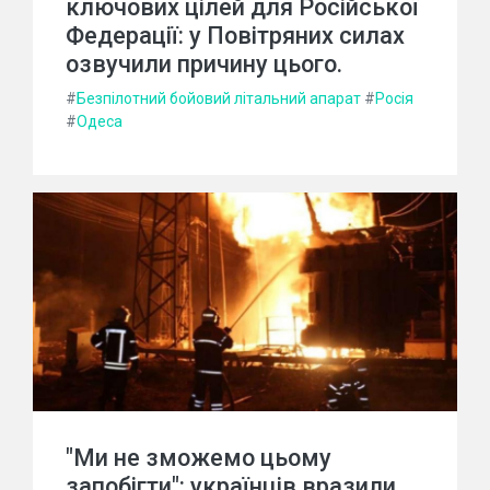
ключових цілей для Російської
Федерації: у Повітряних силах
озвучили причину цього.
#
Безпілотний бойовий літальний апарат
#
Росія
#
Одеса
"Ми не зможемо цьому
запобігти": українців вразили