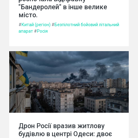
"Бандеролей" в інше велике
місто.
#
Китай (регіон)
#
Безпілотний бойовий літальний
апарат
#
Росія
Дрон Росії вразив житлову
будівлю в центрі Одеси: двоє