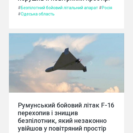
#
Безпілотний бойовий літальний апарат
#
Росія
#
Одеська область
Румунський бойовий літак F-16
перехопив і знищив
безпілотник, який незаконно
увійшов у повітряний простір