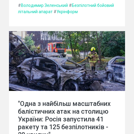
#
Володимир Зеленський
#
Безпілотний бойовий
літальний апарат
#
Укрінформ
"Одна з найбільш масштабних
балістичних атак на столицю
України: Росія запустила 41
ракету та 125 безпілотників -