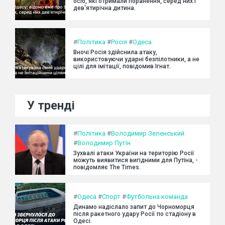
осіб, які отримали поранення, серед них і
дев'ятирічна дитина.
#
Політика
#
Росія
#
Одеса
Вночі Росія здійснила атаку,
використовуючи ударні безпілотники, а не
цілі для імітації, повідомив Ігнат.
У тренді
#
Політика
#
Володимир Зеленський
#
Володимир Путін
Зухвалі атаки України на територію Росії
можуть виявитися вигідними для Путіна, -
повідомляє The Times.
#
Одеса
#
Спорт
#
Футбольна команда
Динамо надіслало запит до Чорноморця
після ракетного удару Росії по стадіону в
Одесі.