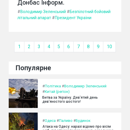
Донбас Інформ.
#
Володимир Зеленський
#
Безпілотний бойовий
літальний апарат
#
Президент України
1
2
3
4
5
6
7
8
9
10
Популярне
#
Політика
#
Володимир Зеленський
#
Китай (регіон)
Битва за Україну. Дев’ятий день
дев’яностого шостого!
#
Одеса
#
Паливо
#
Будинок
Атака на Одесу: наразі відомо про вісім