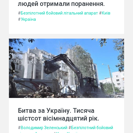
людей отримали поранення.
#
Безпілотний бойовий літальний апарат
#
Київ
#
Україна
Битва за Україну. Тисяча
шістсот вісімнадцятий рік.
#
Володимир Зеленський
#
Безпілотний бойовий