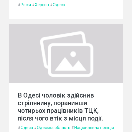
#
Росія
#
Херсон
#
Одеса
В Одесі чоловік здійснив
стрілянину, поранивши
чотирьох працівників ТЦК,
після чого втік з місця події.
#
Одеса
#
Одеська область
#
Національна поліція