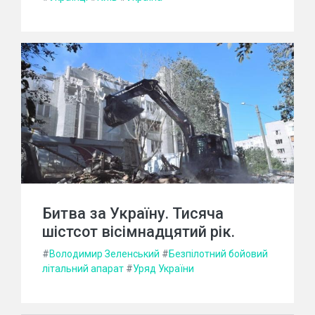
Битва за Україну. Тисяча
шістсот вісімнадцятий рік.
#
Володимир Зеленський
#
Безпілотний бойовий
літальний апарат
#
Уряд України