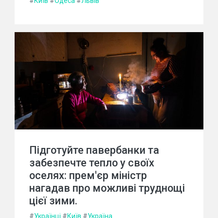
#
Київ
#
Одеса
#
Львів
Підготуйте павербанки та
забезпечте тепло у своїх
оселях: прем'єр міністр
нагадав про можливі труднощі
цієї зими.
#
Українці
#
Київ
#
Україна