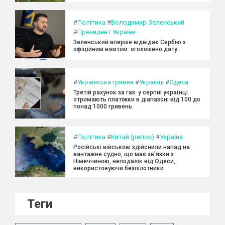
#
Політика
#
Володимир Зеленський
#
Президент України
Зеленський вперше відвідає Сербію з
офіційним візитом: оголошено дату.
#
Українська гривня
#
Українці
#
Одеса
Третій рахунок за газ: у серпні українці
отримають платіжки в діапазоні від 100 до
понад 1000 гривень.
#
Політика
#
Китай (регіон)
#
Україна
Російські військові здійснили напад на
вантажне судно, що має зв'язки з
Німеччиною, неподалік від Одеси,
використовуючи безпілотники.
Теги