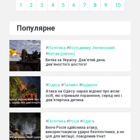
1
2
3
4
5
6
7
8
9
10
Популярне
#
Політика
#
Володимир Зеленський
#
Китай (регіон)
Битва за Україну. Дев’ятий день
дев’яностого шостого!
#
Одеса
#
Паливо
#
Будинок
Атака на Одесу: наразі відомо про вісім
осіб, які отримали поранення, серед них і
дев'ятирічна дитина.
#
Політика
#
Росія
#
Одеса
Вночі Росія здійснила атаку,
використовуючи ударні безпілотники, а не
цілі для імітації, повідомив Ігнат.