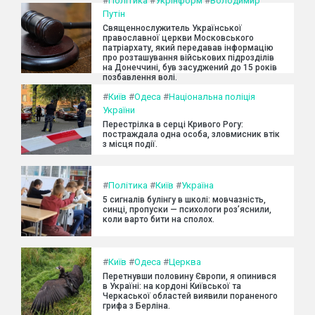
#
Політика
#
Укрінформ
#
Володимир
Путін
Священнослужитель Української
православної церкви Московського
патріархату, який передавав інформацію
про розташування військових підрозділів
на Донеччині, був засуджений до 15 років
позбавлення волі.
#
Київ
#
Одеса
#
Національна поліція
України
Перестрілка в серці Кривого Рогу:
постраждала одна особа, зловмисник втік
з місця події.
#
Політика
#
Київ
#
Україна
5 сигналів булінгу в школі: мовчазність,
синці, пропуски — психологи роз’яснили,
коли варто бити на сполох.
#
Київ
#
Одеса
#
Церква
Перетнувши половину Європи, я опинився
в Україні: на кордоні Київської та
Черкаської областей виявили пораненого
грифа з Берліна.