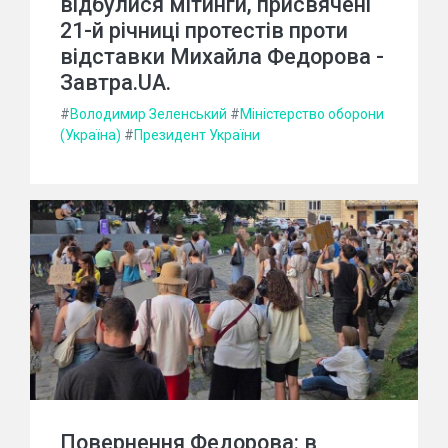
відбулися мітинги, присвячені
21-й річниці протестів проти
відставки Михайла Федорова -
Завтра.UA.
#
Володимир Зеленський
#
Міністерство оборони
(Україна)
#
Президент України
Повернення Федорова: в