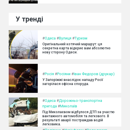
У тренді
#
Одеса
#
Вулиця
#
Туризм
Оригінальний котячий маршрут: ця
секретна карта відкриє вам абсолютно
нову сторону Одеси.
#
Росія
#
Росіяни
#
Іван Федоров (друкар)
У Запоріжжі внаслідок нападу Росії
загорілася офісна споруда.
#
Одеса
#
Дорожньо-транспортна
пригода
#
Миколаїв
Під Миколаєвом відбулося ДТП за участю
вантажного автомобіля та легкового. В
результаті аварії постраждав водій
легковика.