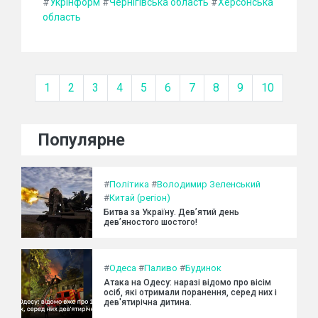
#
Укрінформ
#
Чернігівська область
#
Херсонська
область
1
2
3
4
5
6
7
8
9
10
Популярне
#
Політика
#
Володимир Зеленський
#
Китай (регіон)
Битва за Україну. Дев’ятий день
дев’яностого шостого!
#
Одеса
#
Паливо
#
Будинок
Атака на Одесу: наразі відомо про вісім
осіб, які отримали поранення, серед них і
дев'ятирічна дитина.