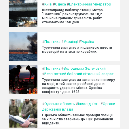
#
Київ
#
Одеса
#
Електричний генератор
Шляхопровід поблизу станції метро
"Святошин" реконструюють за 18,2
мільйона гривень: тривалість робіт
становитиме 150 днів.
#
Політика
#
Українці
#
Україна
Туреччина виступає з ініціативою ввести
мораторій на атаки по кораблях.
#
Політика
#
Володимир Зеленський
#
Безпілотний бойовий літальний апарат
Туреччина виступає за встановлення миру
на морі, в той час як російські дрони
завдають ударів по містах. Хроніка
конфлікту - день 1628.
#
Одеська область
#
Інвалідність
#
Органи
державної влади
Одеська область займає провідні позиції
за кількістю звернень до ТЦК: резонансні
інциденти.