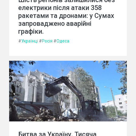
електрики після атаки 358
ракетами та дронами: у Сумах
запроваджено аварійні
графіки.
#
Українці
#
Росія
#
Одеса
Битва за Україну. Тисяча