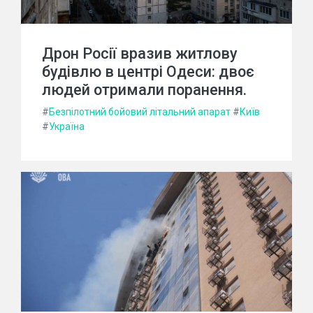
Дрон Росії вразив житлову
будівлю в центрі Одеси: двоє
людей отримали поранення.
#
Безпілотний бойовий літальний апарат
#
Київ
#
Україна