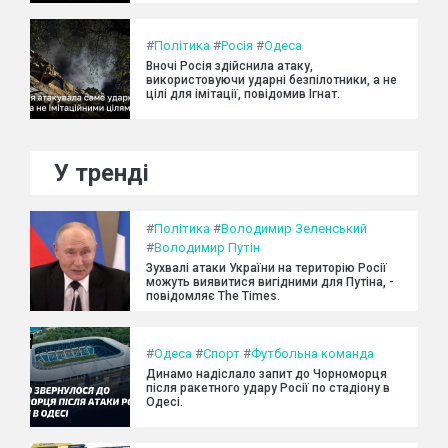
#
Політика
#
Росія
#
Одеса
Вночі Росія здійснила атаку,
використовуючи ударні безпілотники, а не
цілі для імітації, повідомив Ігнат.
У тренді
#
Політика
#
Володимир Зеленський
#
Володимир Путін
Зухвалі атаки України на територію Росії
можуть виявитися вигідними для Путіна, -
повідомляє The Times.
#
Одеса
#
Спорт
#
Футбольна команда
Динамо надіслало запит до Чорноморця
після ракетного удару Росії по стадіону в
Одесі.