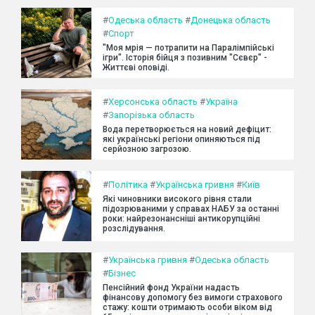
#
Одеська область
#
Донецька область
#
Спорт
"Моя мрія — потрапити на Паралімпійські
ігри". Історія бійця з позивним "Сєвєр" -
Життєві оповіді.
#
Херсонська область
#
Україна
#
Запорізька область
Вода перетворюється на новий дефіцит:
які українські регіони опиняються під
серйозною загрозою.
#
Політика
#
Українська гривня
#
Київ
Які чиновники високого рівня стали
підозрюваними у справах НАБУ за останні
роки: найрезонансніші антикорупційні
розслідування.
#
Українська гривня
#
Одеська область
#
Бізнес
Пенсійний фонд України надасть
фінансову допомогу без вимоги страхового
стажу: кошти отримають особи віком від