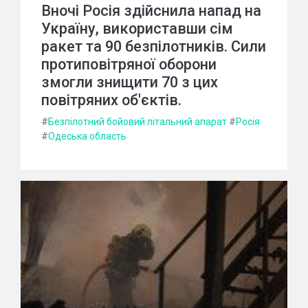
Вночі Росія здійснила напад на
Україну, використавши сім
ракет та 90 безпілотників. Сили
протиповітряної оборони
змогли знищити 70 з цих
повітряних об'єктів.
#
Безпілотний бойовий літальний апарат
#
Росія
#
Одеська область