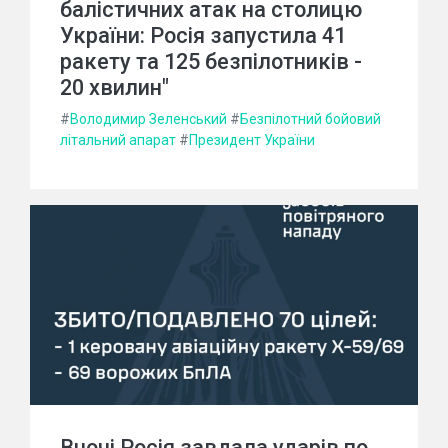
балістичних атак на столицю
України: Росія запустила 41
ракету та 125 безпілотників -
20 хвилин"
#
Володимир Зеленський
#
Безпілотний бойовий
літальний апарат
#
Президент України
Вночі Росія завдала ударів по