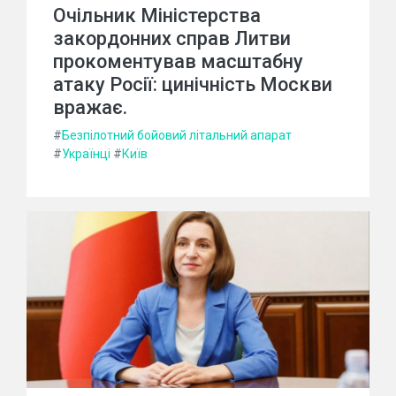
Очільник Міністерства
закордонних справ Литви
прокоментував масштабну
атаку Росії: цинічність Москви
вражає.
#
Безпілотний бойовий літальний апарат
#
Українці
#
Київ