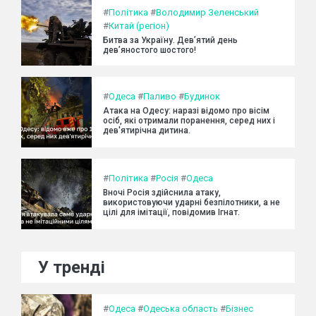
#
Політика
#
Володимир Зеленський
#
Китай (регіон)
Битва за Україну. Дев’ятий день
дев’яностого шостого!
#
Одеса
#
Паливо
#
Будинок
Атака на Одесу: наразі відомо про вісім
осіб, які отримали поранення, серед них і
дев'ятирічна дитина.
#
Політика
#
Росія
#
Одеса
Вночі Росія здійснила атаку,
використовуючи ударні безпілотники, а не
цілі для імітації, повідомив Ігнат.
У тренді
#
Одеса
#
Одеська область
#
Бізнес