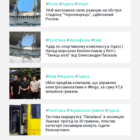
#
Росія
#
Одеса
#
Спорт
УАФ висловила свою реакцію на обстріл
стадіону "Чорноморець", здійснений
Росією.
#
Політика
#
Укрінформ
#
Київ
Удар по спортивному комплексу в Одесі |
Напад морських безпілотників у Ялті |
"Танець волі" від Олександри Паскаль
#
Київ
#
Україна
#
Одеса
Uklon придбав компанію, що управляє
електросамокатами e-Wings, за суму 97,6
мільйона гривень.
#
Політика
#
Українська гривня
#
Одеса
Тестова маршрутка "Лапаївка" в околицях
Львова: проїзд за 20 гривень, пільгові
категорії пасажирів можуть їздити
безкоштовно.