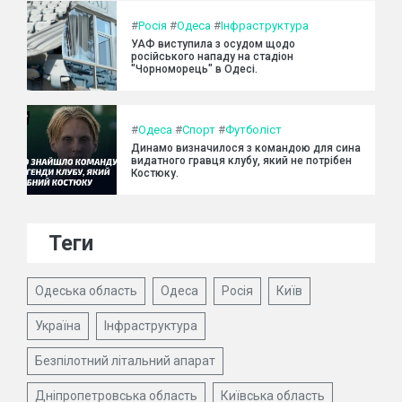
#
Росія
#
Одеса
#
Інфраструктура
УАФ виступила з осудом щодо
російського нападу на стадіон
"Чорноморець" в Одесі.
#
Одеса
#
Спорт
#
Футболіст
Динамо визначилося з командою для сина
видатного гравця клубу, який не потрібен
Костюку.
Теги
Одеська область
Одеса
Росія
Київ
Україна
Інфраструктура
Безпілотний літальний апарат
Дніпропетровська область
Київська область