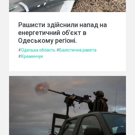
Рашисти здійснили напад на
енергетичний об'єкт в
Одеському регіоні.
#
Одеська область
#
Балістична ракета
#
Кременчук