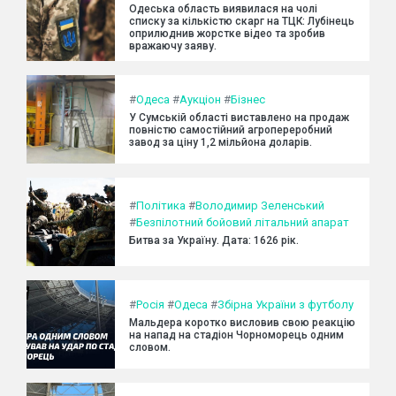
Одеська область виявилася на чолі
списку за кількістю скарг на ТЦК: Лубінець
оприлюднив жорстке відео та зробив
вражаючу заяву.
#
Одеса
#
Аукціон
#
Бізнес
У Сумській області виставлено на продаж
повністю самостійний агропереробний
завод за ціну 1,2 мільйона доларів.
#
Політика
#
Володимир Зеленський
#
Безпілотний бойовий літальний апарат
Битва за Україну. Дата: 1626 рік.
#
Росія
#
Одеса
#
Збірна України з футболу
Мальдера коротко висловив свою реакцію
на напад на стадіон Чорноморець одним
словом.