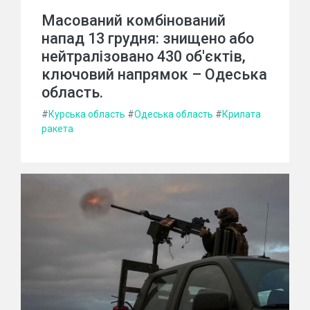
Масований комбінований
напад 13 грудня: знищено або
нейтралізовано 430 об'єктів,
ключовий напрямок – Одеська
область.
#
Курська область
#
Одеська область
#
Крилата
ракета