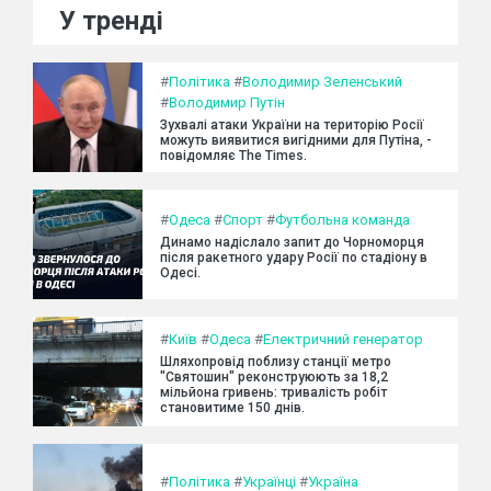
У тренді
#
Політика
#
Володимир Зеленський
#
Володимир Путін
Зухвалі атаки України на територію Росії
можуть виявитися вигідними для Путіна, -
повідомляє The Times.
#
Одеса
#
Спорт
#
Футбольна команда
Динамо надіслало запит до Чорноморця
після ракетного удару Росії по стадіону в
Одесі.
#
Київ
#
Одеса
#
Електричний генератор
Шляхопровід поблизу станції метро
"Святошин" реконструюють за 18,2
мільйона гривень: тривалість робіт
становитиме 150 днів.
#
Політика
#
Українці
#
Україна