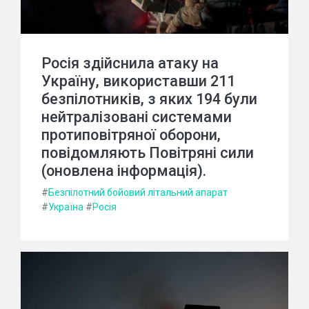
Росія здійснила атаку на
Україну, використавши 211
безпілотників, з яких 194 були
нейтралізовані системами
протиповітряної оборони,
повідомляють Повітряні сили
(оновлена інформація).
#
Безпілотний бойовий літальний апарат
#
Україна
#
Росія