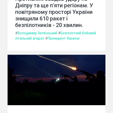
Дніпру та ще п'яти регіонам. У
повітряному просторі України
знищили 610 ракет і
безпілотників - 20 хвилин.
#
Володимир Зеленський
#
Безпілотний бойовий
літальний апарат
#
Президент України