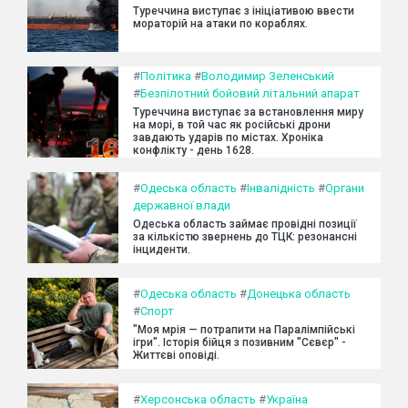
Туреччина виступає з ініціативою ввести
мораторій на атаки по кораблях.
#
Політика
#
Володимир Зеленський
#
Безпілотний бойовий літальний апарат
Туреччина виступає за встановлення миру
на морі, в той час як російські дрони
завдають ударів по містах. Хроніка
конфлікту - день 1628.
#
Одеська область
#
Інвалідність
#
Органи
державної влади
Одеська область займає провідні позиції
за кількістю звернень до ТЦК: резонансні
інциденти.
#
Одеська область
#
Донецька область
#
Спорт
"Моя мрія — потрапити на Паралімпійські
ігри". Історія бійця з позивним "Сєвєр" -
Життєві оповіді.
#
Херсонська область
#
Україна