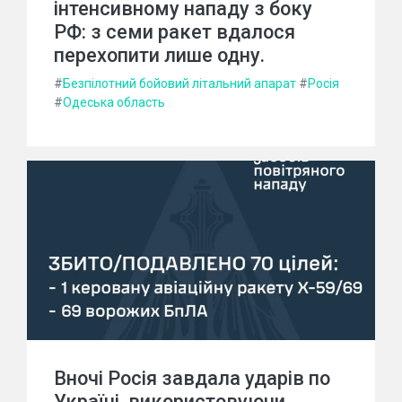
інтенсивному нападу з боку
РФ: з семи ракет вдалося
перехопити лише одну.
#
Безпілотний бойовий літальний апарат
#
Росія
#
Одеська область
Вночі Росія завдала ударів по
Україні, використовуючи