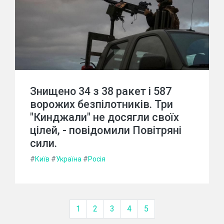
Знищено 34 з 38 ракет і 587
ворожих безпілотників. Три
"Кинджали" не досягли своїх
цілей, - повідомили Повітряні
сили.
#
Київ
#
Україна
#
Росія
1
2
3
4
5