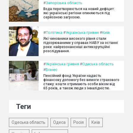
#
Запорізька область
Вода перетворюється на новий дефіцит:
які українські регіони опиняються під
серйозною загрозою.
#
Політика
#
Українська гривня
#
Київ
Які чиновники високого рівня стали
підозрюваними у справах НАБУ за останні
роки: найрезонансніші антикорупційні
розслідування.
#
Українська гривня
#
Одеська область
#
Бізнес
Пенсійний фонд України надасть
фінансову допомогу без вимоги страхового
стажу: кошти отримають особи віком від
65 років, а також люди з інвалідністю.
Теги
Одеська область
Одеса
Росія
Київ