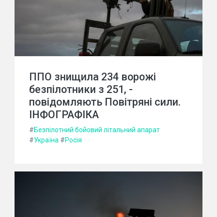
ППО знищила 234 ворожі
безпілотники з 251, -
повідомляють Повітряні сили.
ІНФОГРАФІКА
#
Безпілотний бойовий літальний апарат
#
Україна
#
Росія