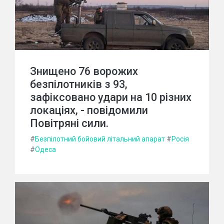
Знищено 76 ворожих
безпілотників з 93,
зафіксовано удари на 10 різних
локаціях, - повідомили
Повітряні сили.
#
Безпілотний бойовий літальний апарат
#
Росія
#
Одеса