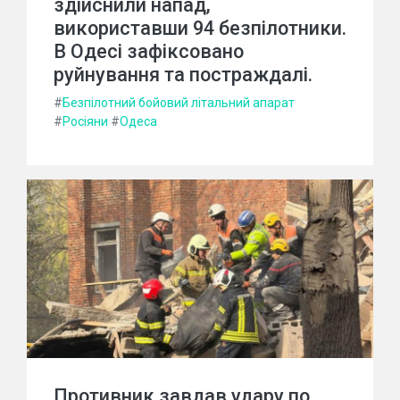
здійснили напад,
використавши 94 безпілотники.
В Одесі зафіксовано
руйнування та постраждалі.
#
Безпілотний бойовий літальний апарат
#
Росіяни
#
Одеса
Противник завдав удару по