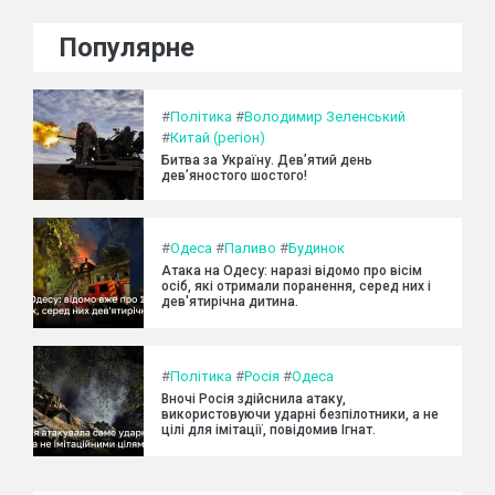
Популярне
#
Політика
#
Володимир Зеленський
#
Китай (регіон)
Битва за Україну. Дев’ятий день
дев’яностого шостого!
#
Одеса
#
Паливо
#
Будинок
Атака на Одесу: наразі відомо про вісім
осіб, які отримали поранення, серед них і
дев'ятирічна дитина.
#
Політика
#
Росія
#
Одеса
Вночі Росія здійснила атаку,
використовуючи ударні безпілотники, а не
цілі для імітації, повідомив Ігнат.