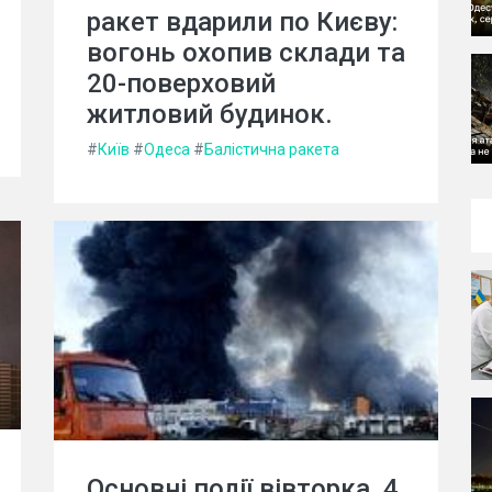
ракет вдарили по Києву:
вогонь охопив склади та
20-поверховий
житловий будинок.
#
Київ
#
Одеса
#
Балістична ракета
Основні події вівторка, 4