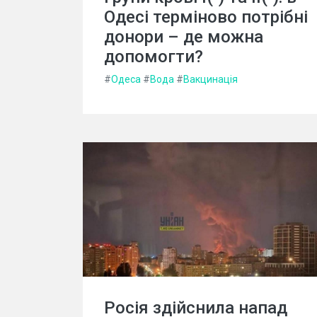
Одесі терміново потрібні
донори – де можна
допомогти?
#
Одеса
#
Вода
#
Вакцинація
Росія здійснила напад