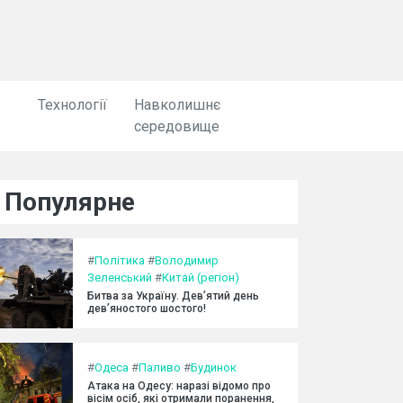
Технології
Навколишнє
середовище
Популярне
#
Політика
#
Володимир
Зеленський
#
Китай (регіон)
Битва за Україну. Дев’ятий день
дев’яностого шостого!
#
Одеса
#
Паливо
#
Будинок
Атака на Одесу: наразі відомо про
вісім осіб, які отримали поранення,