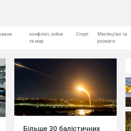
жавне
конфлікт, війна
Спорт
Мистецтво та
та мир
розваги
Більше 30 балістичних