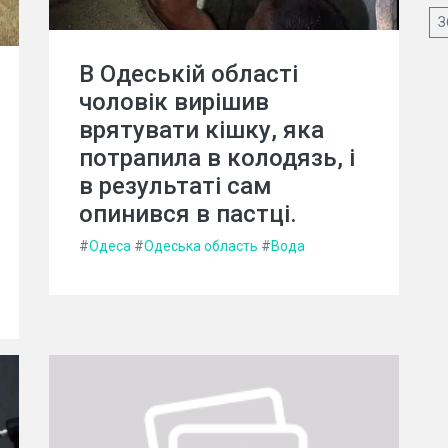
З
В Одеській області
чоловік вирішив
врятувати кішку, яка
потрапила в колодязь, і
в результаті сам
опинився в пастці.
#
Одеса
#
Одеська область
#
Вода