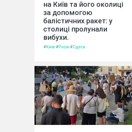
на Київ та його околиці
за допомогою
балістичних ракет: у
столиці пролунали
вибухи.
#
Київ
#
Росія
#
Одеса