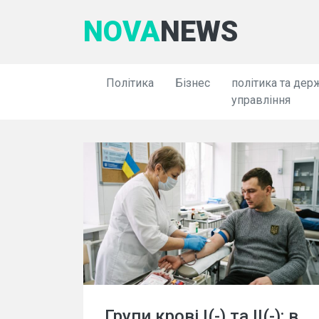
NOVA
NEWS
Політика
Бізнес
політика та дер
управління
Групи крові I(-) та II(-): в