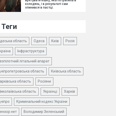
врятувати кішку, яка потрапила в
колодязь, і в результаті сам
опинився в пастці.
Теги
деська область
Одеса
Київ
Росія
країна
Інфраструктура
езпілотний літальний апарат
ніпропетровська область
Київська область
арківська область
Росіяни
иколаївська область
Українці
Харків
ніпро
Кримінальний кодекс України
ензор.нет
Володимир Зеленський