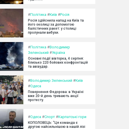
#
Політика
#
Київ
#
Росія
Росія здійснила напад на Київ та
його околиці за допомогою
балістичних ракет: у столиці
пролунали вибухи.
#
Політика
#
Володимир
Зеленський
#
Україна
Основні події вівторка, 4 серпня:
близько 220 бойових конфронтацій
та авіаудар.
#
Володимир Зеленський
#
Київ
#
Одеса
Повернення Федорова: в Україні
вже 20-й день тривають акції
протесту.
#
Одеса
#
Спорт
#
Карпатські гори
КОПОЛОВЕЦЬ: "Ця команда є
другою найсильнішою в нашій лізі