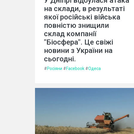
У Дніпрі відбулася атака
на склади, в результаті
якої російські війська
повністю знищили
склад компанії
"Біосфера". Це свіжі
новини з України на
сьогодні.
#
Росіяни
#
Facebook
#
Одеса