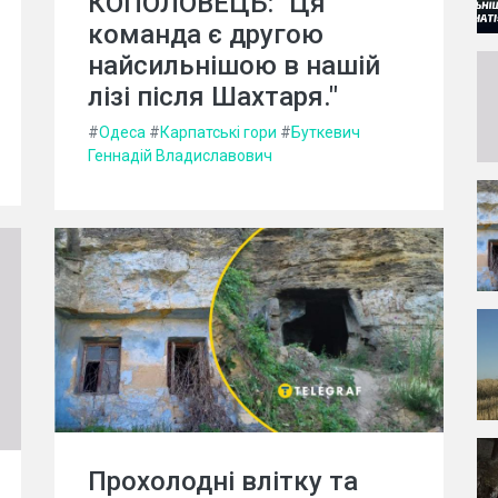
КОПОЛОВЕЦЬ: "Ця
команда є другою
найсильнішою в нашій
лізі після Шахтаря."
#
Одеса
#
Карпатські гори
#
Буткевич
Геннадій Владиславович
Прохолодні влітку та