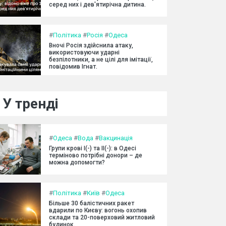
серед них і дев'ятирічна дитина.
#
Політика
#
Росія
#
Одеса
Вночі Росія здійснила атаку,
використовуючи ударні
безпілотники, а не цілі для імітації,
повідомив Ігнат.
У тренді
#
Одеса
#
Вода
#
Вакцинація
Групи крові I(-) та II(-): в Одесі
терміново потрібні донори – де
можна допомогти?
#
Політика
#
Київ
#
Одеса
Більше 30 балістичних ракет
вдарили по Києву: вогонь охопив
склади та 20-поверховий житловий
будинок.