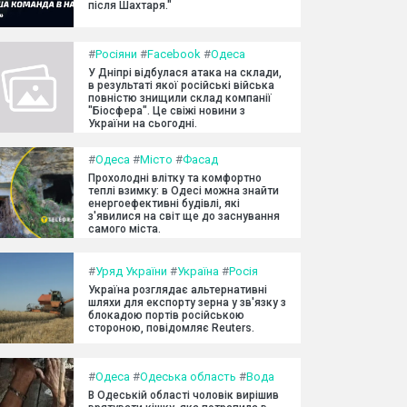
після Шахтаря."
#
Росіяни
#
Facebook
#
Одеса
У Дніпрі відбулася атака на склади,
в результаті якої російські війська
повністю знищили склад компанії
"Біосфера". Це свіжі новини з
України на сьогодні.
#
Одеса
#
Місто
#
Фасад
Прохолодні влітку та комфортно
теплі взимку: в Одесі можна знайти
енергоефективні будівлі, які
з'явилися на світ ще до заснування
самого міста.
#
Уряд України
#
Україна
#
Росія
Україна розглядає альтернативні
шляхи для експорту зерна у зв'язку з
блокадою портів російською
стороною, повідомляє Reuters.
#
Одеса
#
Одеська область
#
Вода
В Одеській області чоловік вирішив