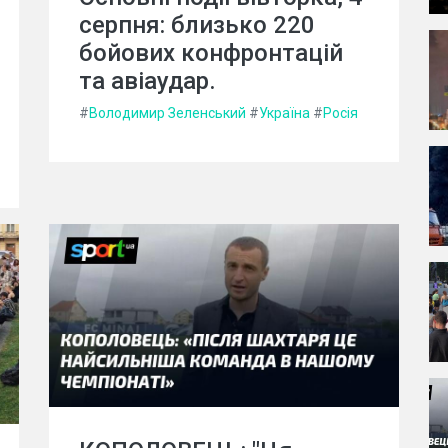
серпня: близько 220
бойових конфронтацій
та авіаудар.
#
Володимир Зеленський
#
Україна
#
Росія