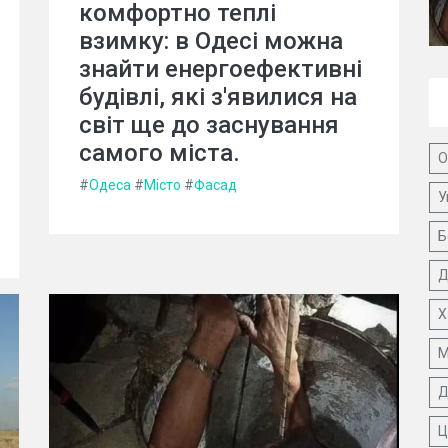
комфортно теплі
взимку: в Одесі можна
знайти енергоефективні
будівлі, які з'явилися на
світ ще до заснування
самого міста.
О
#
Одеса
#
Місто
#
Фасад
У
Б
Д
Х
М
Д
Ц