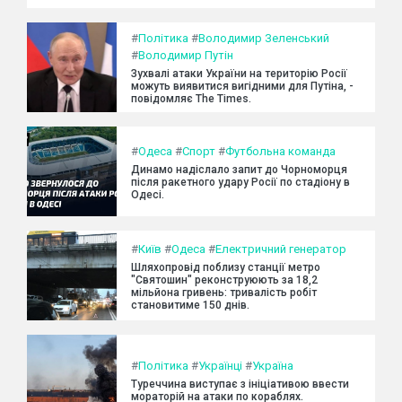
#
Політика
#
Володимир Зеленський
#
Володимир Путін
Зухвалі атаки України на територію Росії
можуть виявитися вигідними для Путіна, -
повідомляє The Times.
#
Одеса
#
Спорт
#
Футбольна команда
Динамо надіслало запит до Чорноморця
після ракетного удару Росії по стадіону в
Одесі.
#
Київ
#
Одеса
#
Електричний генератор
Шляхопровід поблизу станції метро
"Святошин" реконструюють за 18,2
мільйона гривень: тривалість робіт
становитиме 150 днів.
#
Політика
#
Українці
#
Україна
Туреччина виступає з ініціативою ввести
мораторій на атаки по кораблях.