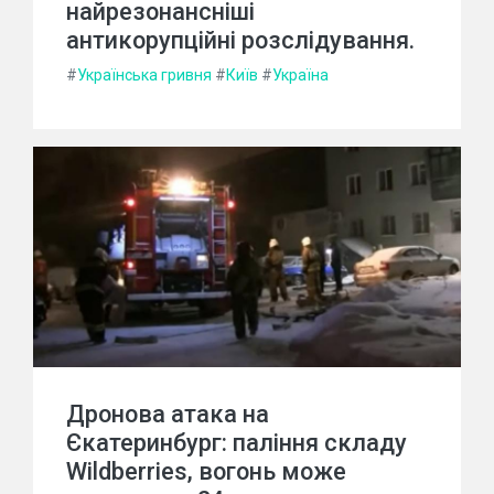
найрезонансніші
антикорупційні розслідування.
#
Українська гривня
#
Київ
#
Україна
Дронова атака на
Єкатеринбург: паління складу
Wildberries, вогонь може