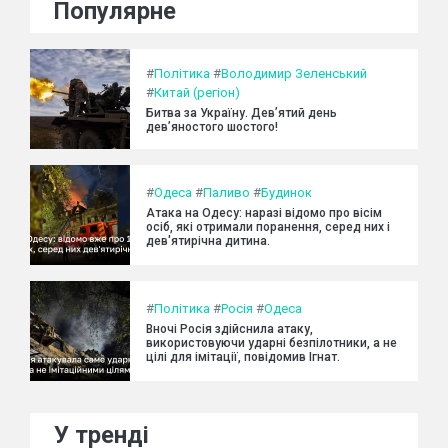
Популярне
#
Політика
#
Володимир Зеленський
#
Китай (регіон)
Битва за Україну. Дев’ятий день
дев’яностого шостого!
#
Одеса
#
Паливо
#
Будинок
Атака на Одесу: наразі відомо про вісім
осіб, які отримали поранення, серед них і
дев'ятирічна дитина.
#
Політика
#
Росія
#
Одеса
Вночі Росія здійснила атаку,
використовуючи ударні безпілотники, а не
цілі для імітації, повідомив Ігнат.
У тренді