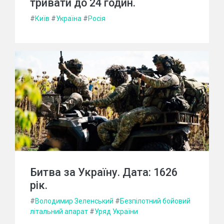
тривати до 24 годин.
#
Київ
#
Україна
#
Росія
Битва за Україну. Дата: 1626
рік.
#
Володимир Зеленський
#
Безпілотний бойовий
літальний апарат
#
Уряд України