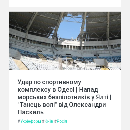
Удар по спортивному
комплексу в Одесі | Напад
морських безпілотників у Ялті |
"Танець волі" від Олександри
Паскаль
#
Укрінформ
#
Київ
#
Росія