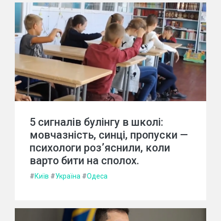
5 сигналів булінгу в школі:
мовчазність, синці, пропуски —
психологи роз’яснили, коли
варто бити на сполох.
#
Київ
#
Україна
#
Одеса