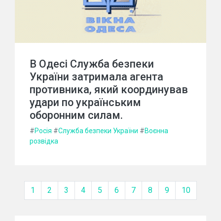
В Одесі Служба безпеки
України затримала агента
противника, який координував
удари по українським
оборонним силам.
#
Росія
#
Служба безпеки України
#
Воєнна
розвідка
1
2
3
4
5
6
7
8
9
10