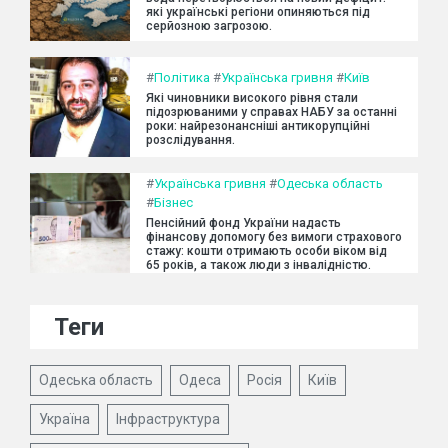
які українські регіони опиняються під
серйозною загрозою.
#
Політика
#
Українська гривня
#
Київ
Які чиновники високого рівня стали
підозрюваними у справах НАБУ за останні
роки: найрезонансніші антикорупційні
розслідування.
#
Українська гривня
#
Одеська область
#
Бізнес
Пенсійний фонд України надасть
фінансову допомогу без вимоги страхового
стажу: кошти отримають особи віком від
65 років, а також люди з інвалідністю.
Теги
Одеська область
Одеса
Росія
Київ
Україна
Інфраструктура