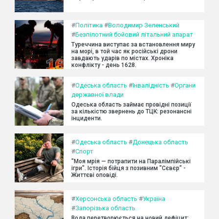
#
Політика
#
Володимир Зеленський
#
Безпілотний бойовий літальний апарат
Туреччина виступає за встановлення миру
на морі, в той час як російські дрони
завдають ударів по містах. Хроніка
конфлікту - день 1628.
#
Одеська область
#
Інвалідність
#
Органи
державної влади
Одеська область займає провідні позиції
за кількістю звернень до ТЦК: резонансні
інциденти.
#
Одеська область
#
Донецька область
#
Спорт
"Моя мрія — потрапити на Паралімпійські
ігри". Історія бійця з позивним "Сєвєр" -
Життєві оповіді.
#
Херсонська область
#
Україна
#
Запорізька область
Вода перетворюється на новий дефіцит: