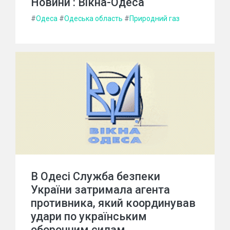
Новини : Вікна-Одеса
#
Одеса
#
Одеська область
#
Природний газ
В Одесі Служба безпеки
України затримала агента
противника, який координував
удари по українським
оборонним силам.