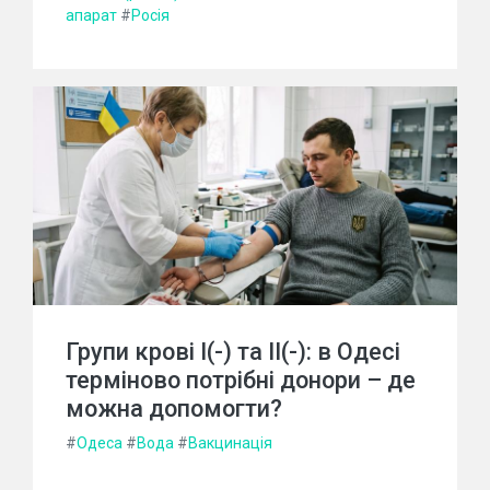
апарат
#
Росія
Групи крові I(-) та II(-): в Одесі
терміново потрібні донори – де
можна допомогти?
#
Одеса
#
Вода
#
Вакцинація