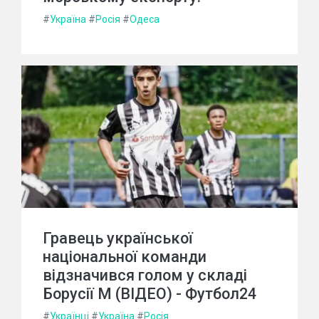
#
Україна
#
Росія
#
Одеса
Гравець української
національної команди
відзначився голом у складі
Борусії М (ВІДЕО) - Футбол24
#
Українці
#
Україна
#
Росія