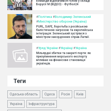
команди відзначився голом у складі
Борусії М (ВІДЕО) - Футбол24
#
Політика
#
Володимир Зеленський
#
Міністерство оборони (Україна)
PURL, SAFE, боротьба з російською
балістичною загрозою та європейська
інтеграція: Зеленський зустрівся з
міністром закордонних справ Латвії.
#
Уряд України
#
Українці
#
Україна
Мільярдні збитки та закриті порти: як
призупинення морського експорту
впливає на фінансове становище
українців.
Теги
Одеська область
Одеса
Росія
Київ
Україна
Інфраструктура