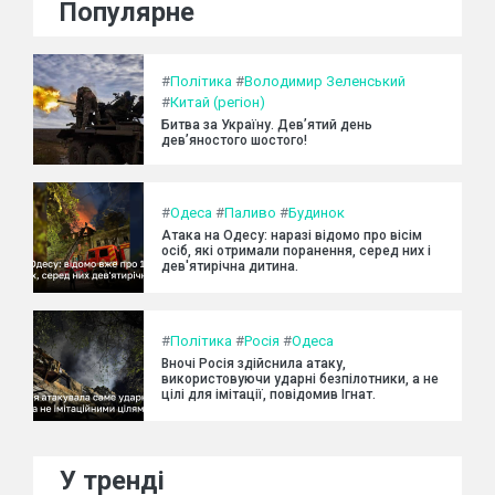
Популярне
#
Політика
#
Володимир Зеленський
#
Китай (регіон)
Битва за Україну. Дев’ятий день
дев’яностого шостого!
#
Одеса
#
Паливо
#
Будинок
Атака на Одесу: наразі відомо про вісім
осіб, які отримали поранення, серед них і
дев'ятирічна дитина.
#
Політика
#
Росія
#
Одеса
Вночі Росія здійснила атаку,
використовуючи ударні безпілотники, а не
цілі для імітації, повідомив Ігнат.
У тренді