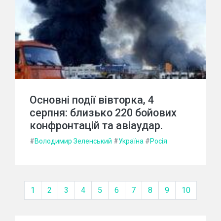
Основні події вівторка, 4
серпня: близько 220 бойових
конфронтацій та авіаудар.
#
Володимир Зеленський
#
Україна
#
Росія
1
2
3
4
5
6
7
8
9
10