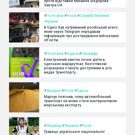
проти відставки Михайла Федорова -
Завтра.UA.
#
Політика
#
Росія
#
Служба безпеки
України
В Одесі був затриманий російський агент,
який через Telegram передавав
інформацію про розташування військових
об'єктів.
#
Політика
#
Одеса
#
Пасажир
Електронний квиток почне діяти в
одеських маршрутках: безготівкові
розрахунки стануть доступними в усіх
видах транспорту.
#
Україна
#
Росія
#
Одеса
Марчук пояснив, чому автомобільний
транспорт не може стати альтернативою
морському експорту.
#
Українці
#
Україна
#
Росія
Гравець української національної