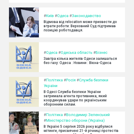
#
Київ
#
Одеса
#
Законодавство
Відмова від relocation може призвести до
втрати роботи: Верховний Суд підтримав
позицію роботодавця.
#
Одеса
#
Одеська область
#
Бізнес
Завтра кілька жителів Одеси залишаться
без газу: Одеса : Новини : Вікна-Одеса
#
Політика
#
Росія
#
Служба безпеки
України
В Одесі Служба безпеки України
затримала агента противника, який
координував удари по українським
оборонним силам.
#
Політика
#
Володимир Зеленський
#
Міністерство оборони (Україна)
В Україні 5 серпня 2026 року відбулися
мітинги, присвячені 21-й річниці протестів