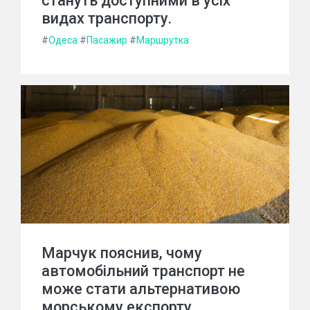
стануть доступними в усіх
видах транспорту.
#
Одеса
#
Пасажир
#
Маршрутка
Марчук пояснив, чому
автомобільний транспорт не
може стати альтернативою
морському експорту.