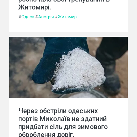
Житомирі.
#
Одеса
#
Австрія
#
Житомир
Через обстріли одеських
портів Миколаїв не здатний
придбати сіль для зимового
оброблення доріг.