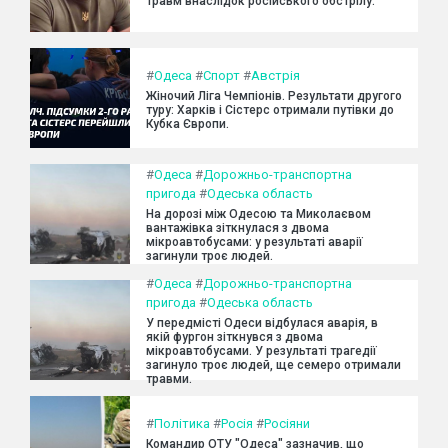
травм внаслідок російського обстрілу.
#
Одеса
#
Спорт
#
Австрія
Жіночий Ліга Чемпіонів. Результати другого
туру: Харків і Сістерс отримали путівки до
Кубка Європи.
#
Одеса
#
Дорожньо-транспортна
пригода
#
Одеська область
На дорозі між Одесою та Миколаєвом
вантажівка зіткнулася з двома
мікроавтобусами: у результаті аварії
загинули троє людей.
#
Одеса
#
Дорожньо-транспортна
пригода
#
Одеська область
У передмісті Одеси відбулася аварія, в
якій фургон зіткнувся з двома
мікроавтобусами. У результаті трагедії
загинуло троє людей, ще семеро отримали
травми.
#
Політика
#
Росія
#
Росіяни
Командир ОТУ "Одеса" зазначив, що