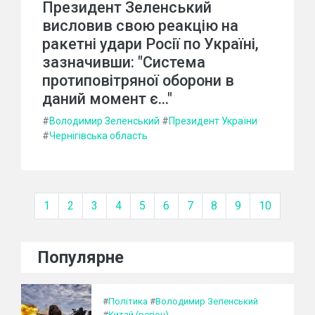
Президент Зеленський
висловив свою реакцію на
ракетні удари Росії по Україні,
зазначивши: "Система
протиповітряної оборони в
даний момент є..."
#
Володимир Зеленський
#
Президент України
#
Чернігівська область
1
2
3
4
5
6
7
8
9
10
Популярне
#
Політика
#
Володимир Зеленський
#
Китай (регіон)