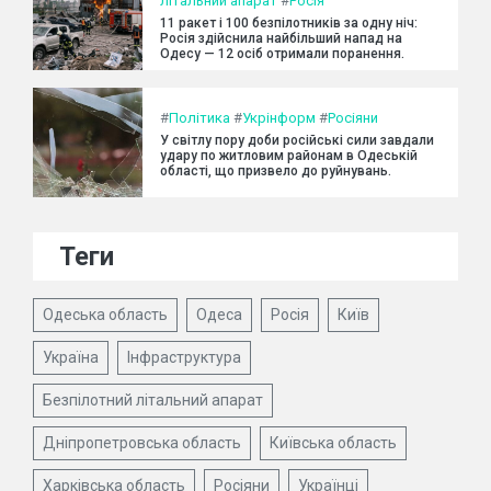
літальний апарат
#
Росія
11 ракет і 100 безпілотників за одну ніч:
Росія здійснила найбільший напад на
Одесу — 12 осіб отримали поранення.
#
Політика
#
Укрінформ
#
Росіяни
У світлу пору доби російські сили завдали
удару по житловим районам в Одеській
області, що призвело до руйнувань.
Теги
Одеська область
Одеса
Росія
Київ
Україна
Інфраструктура
Безпілотний літальний апарат
Дніпропетровська область
Київська область
Харківська область
Росіяни
Українці