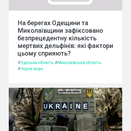
На берегах Одещини та
Миколаївщини зафіксовано
безпрецедентну кількість
мертвих дельфінів: які фактори
цьому сприяють?
#
Одеська область
#
Миколаївська область
#
Чорне море