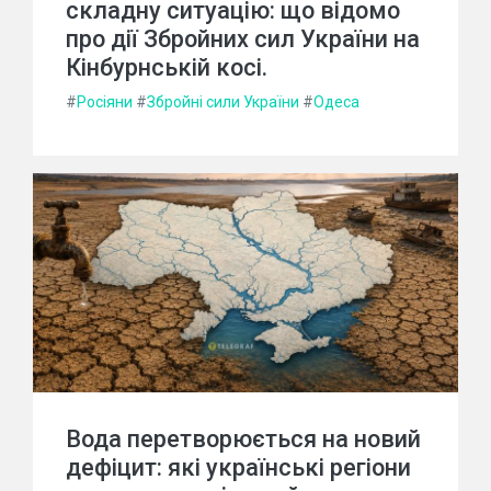
складну ситуацію: що відомо
про дії Збройних сил України на
Кінбурнській косі.
#
Росіяни
#
Збройні сили України
#
Одеса
Вода перетворюється на новий
дефіцит: які українські регіони