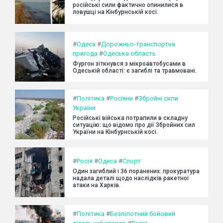
російські сили фактично опинилися в
ловушці на Кінбурнській косі.
#
Одеса
#
Дорожньо-транспортна
пригода
#
Одеська область
Фургон зіткнувся з мікроавтобусами в
Одеській області: є загиблі та травмовані.
#
Політика
#
Росіяни
#
Збройні сили
України
Російські війська потрапили в складну
ситуацію: що відомо про дії Збройних сил
України на Кінбурнській косі.
#
Росія
#
Одеса
#
Спорт
Один загиблий і 36 поранених: прокуратура
надала деталі щодо наслідків ракетної
атаки на Харків.
#
Політика
#
Безпілотний бойовий