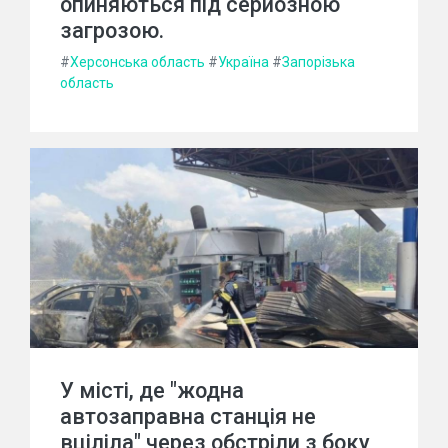
опиняються під серйозною
загрозою.
#
Херсонська область
#
Україна
#
Запорізька
область
У місті, де "жодна
автозаправна станція не
вціліла" через обстріли з боку