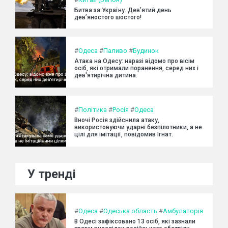
Битва за Україну. Дев’ятий день
дев’яностого шостого!
#
Одеса
#
Паливо
#
Будинок
Атака на Одесу: наразі відомо про вісім
осіб, які отримали поранення, серед них і
дев'ятирічна дитина.
#
Політика
#
Росія
#
Одеса
Вночі Росія здійснила атаку,
використовуючи ударні безпілотники, а не
цілі для імітації, повідомив Ігнат.
У тренді
#
Одеса
#
Одеська область
#
Амбулаторія
В Одесі зафіксовано 13 осіб, які зазнали