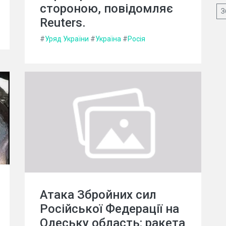
стороною, повідомляє
З
Reuters.
#
Уряд України
#
Україна
#
Росія
Атака Збройних сил
Російської Федерації на
Одеську область: ракета