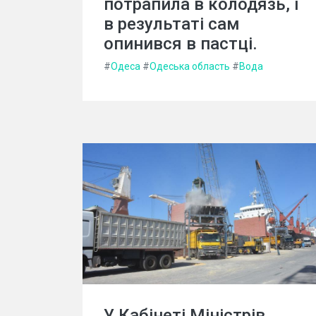
потрапила в колодязь, і
в результаті сам
опинився в пастці.
#
Одеса
#
Одеська область
#
Вода
У Кабінеті Міністрів