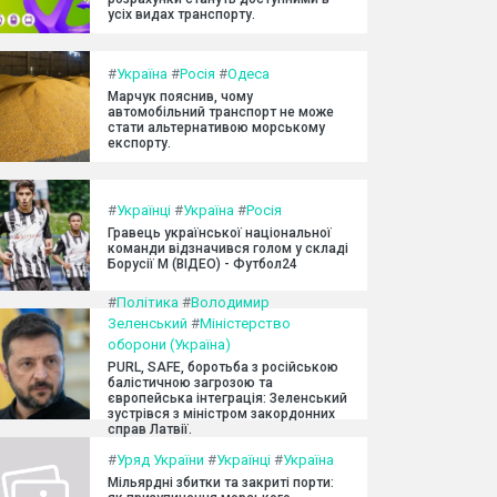
усіх видах транспорту.
#
Україна
#
Росія
#
Одеса
Марчук пояснив, чому
автомобільний транспорт не може
стати альтернативою морському
експорту.
#
Українці
#
Україна
#
Росія
Гравець української національної
команди відзначився голом у складі
Борусії М (ВІДЕО) - Футбол24
#
Політика
#
Володимир
Зеленський
#
Міністерство
оборони (Україна)
PURL, SAFE, боротьба з російською
балістичною загрозою та
європейська інтеграція: Зеленський
зустрівся з міністром закордонних
справ Латвії.
#
Уряд України
#
Українці
#
Україна
Мільярдні збитки та закриті порти: