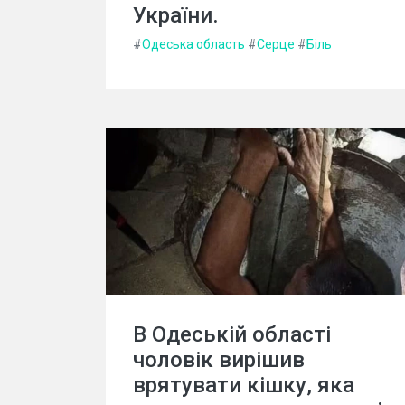
України.
#
Одеська область
#
Серце
#
Біль
В Одеській області
чоловік вирішив
врятувати кішку, яка