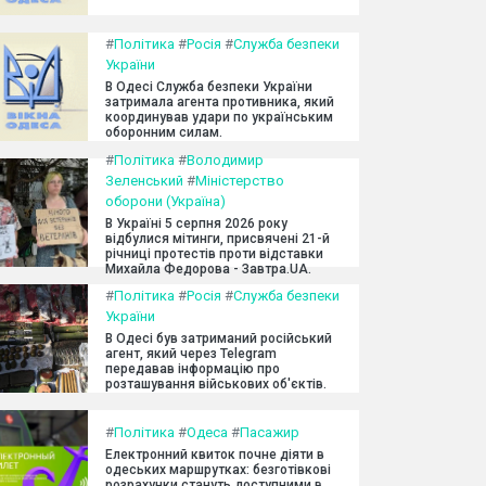
#
Політика
#
Росія
#
Служба безпеки
України
В Одесі Служба безпеки України
затримала агента противника, який
координував удари по українським
оборонним силам.
#
Політика
#
Володимир
Зеленський
#
Міністерство
оборони (Україна)
В Україні 5 серпня 2026 року
відбулися мітинги, присвячені 21-й
річниці протестів проти відставки
Михайла Федорова - Завтра.UA.
#
Політика
#
Росія
#
Служба безпеки
України
В Одесі був затриманий російський
агент, який через Telegram
передавав інформацію про
розташування військових об'єктів.
#
Політика
#
Одеса
#
Пасажир
Електронний квиток почне діяти в
одеських маршрутках: безготівкові
розрахунки стануть доступними в