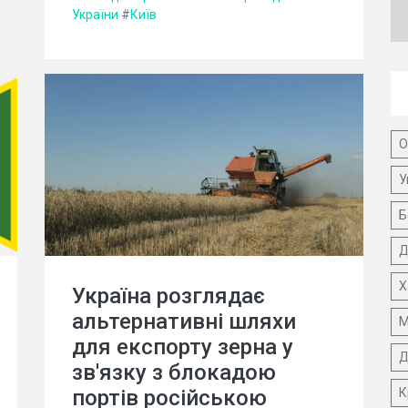
України
#
Київ
О
У
Б
Д
Х
Україна розглядає
альтернативні шляхи
М
для експорту зерна у
Д
зв'язку з блокадою
портів російською
К