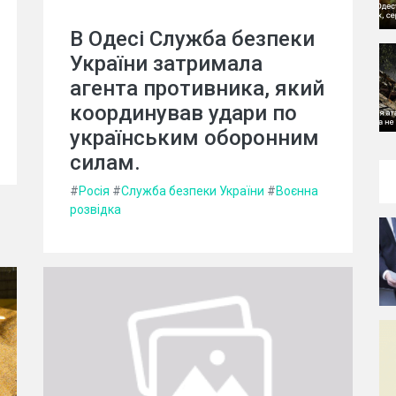
В Одесі Служба безпеки
України затримала
агента противника, який
координував удари по
українським оборонним
силам.
#
Росія
#
Служба безпеки України
#
Воєнна
розвідка