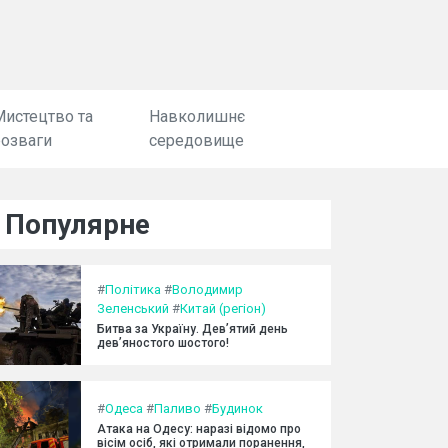
Мистецтво та
Навколишнє
розваги
середовище
Популярне
#
Політика
#
Володимир
Зеленський
#
Китай (регіон)
Битва за Україну. Дев’ятий день
дев’яностого шостого!
#
Одеса
#
Паливо
#
Будинок
Атака на Одесу: наразі відомо про
вісім осіб, які отримали поранення,