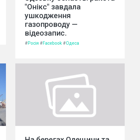
"Онікс" завдала
ушкодження
газопроводу —
відеозапис.
#
Росія
#
Facebook
#
Одеса
На берегах Одещини та