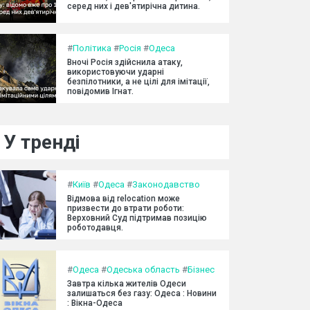
серед них і дев'ятирічна дитина.
#
Політика
#
Росія
#
Одеса
Вночі Росія здійснила атаку,
використовуючи ударні
безпілотники, а не цілі для імітації,
повідомив Ігнат.
У тренді
#
Київ
#
Одеса
#
Законодавство
Відмова від relocation може
призвести до втрати роботи:
Верховний Суд підтримав позицію
роботодавця.
#
Одеса
#
Одеська область
#
Бізнес
Завтра кілька жителів Одеси
залишаться без газу: Одеса : Новини
: Вікна-Одеса