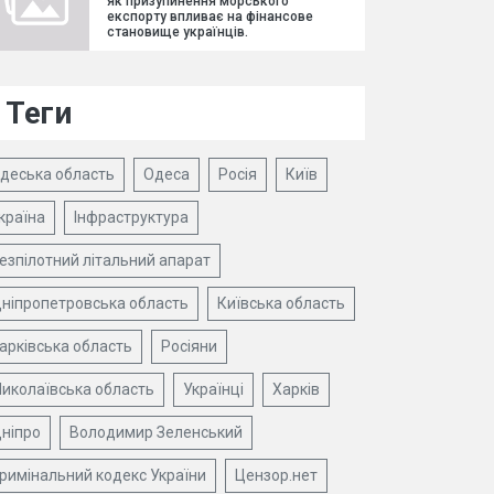
як призупинення морського
експорту впливає на фінансове
становище українців.
Теги
деська область
Одеса
Росія
Київ
країна
Інфраструктура
езпілотний літальний апарат
ніпропетровська область
Київська область
арківська область
Росіяни
иколаївська область
Українці
Харків
ніпро
Володимир Зеленський
римінальний кодекс України
Цензор.нет