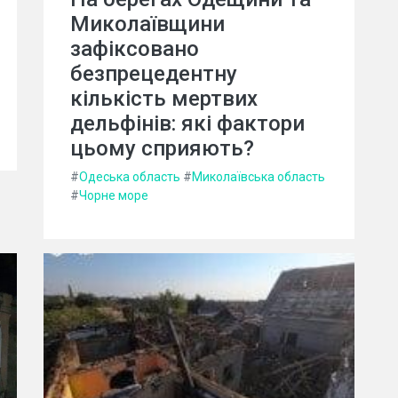
Миколаївщини
зафіксовано
безпрецедентну
кількість мертвих
дельфінів: які фактори
цьому сприяють?
#
Одеська область
#
Миколаївська область
#
Чорне море