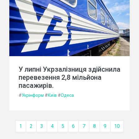
У липні Укрзалізниця здійснила
перевезення 2,8 мільйона
пасажирів.
#
Укрінформ
#
Київ
#
Одеса
1
2
3
4
5
6
7
8
9
10