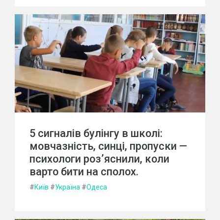
5 сигналів булінгу в школі:
мовчазність, синці, пропуски —
психологи роз’яснили, коли
варто бити на сполох.
#
Київ
#
Україна
#
Одеса