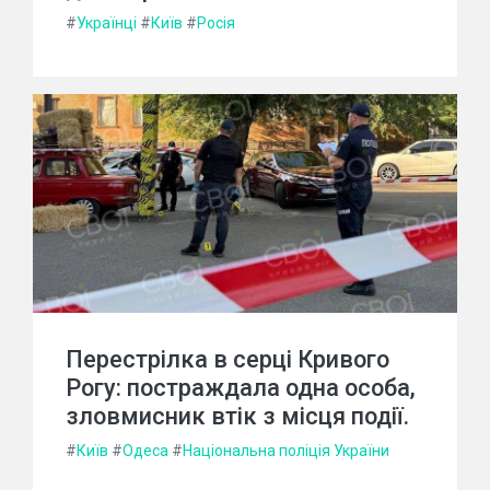
#
Українці
#
Київ
#
Росія
Перестрілка в серці Кривого
Рогу: постраждала одна особа,
зловмисник втік з місця події.
#
Київ
#
Одеса
#
Національна поліція України