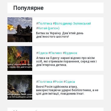
Популярне
#
Політика
#
Володимир Зеленський
#
Китай (регіон)
Битва за Україну. Дев’ятий день
дев’яностого шостого!
#
Одеса
#
Паливо
#
Будинок
Атака на Одесу: наразі відомо про вісім
осіб, які отримали поранення, серед них і
дев'ятирічна дитина.
#
Політика
#
Росія
#
Одеса
Вночі Росія здійснила атаку,
використовуючи ударні безпілотники, а не
цілі для імітації, повідомив Ігнат.