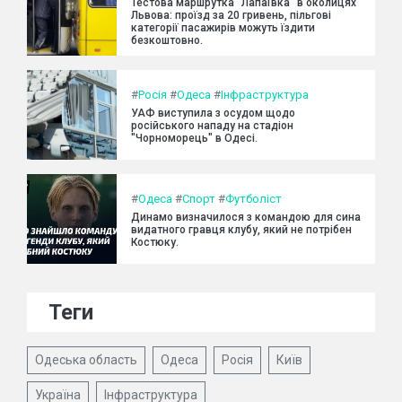
Тестова маршрутка "Лапаївка" в околицях
Львова: проїзд за 20 гривень, пільгові
категорії пасажирів можуть їздити
безкоштовно.
#
Росія
#
Одеса
#
Інфраструктура
УАФ виступила з осудом щодо
російського нападу на стадіон
"Чорноморець" в Одесі.
#
Одеса
#
Спорт
#
Футболіст
Динамо визначилося з командою для сина
видатного гравця клубу, який не потрібен
Костюку.
Теги
Одеська область
Одеса
Росія
Київ
Україна
Інфраструктура