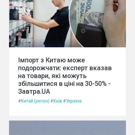
Імпорт з Китаю може
подорожчати: експерт вказав
на товари, які можуть
збільшитися в ціні на 30-50% -
Завтра.UA
#
Китай (регіон)
#
Київ
#
Україна