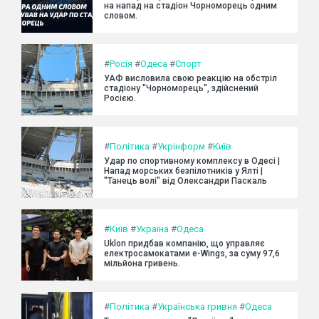
на напад на стадіон Чорноморець одним
словом.
#
Росія
#
Одеса
#
Спорт
УАФ висловила свою реакцію на обстріл
стадіону "Чорноморець", здійснений
Росією.
#
Політика
#
Укрінформ
#
Київ
Удар по спортивному комплексу в Одесі |
Напад морських безпілотників у Ялті |
"Танець волі" від Олександри Паскаль
#
Київ
#
Україна
#
Одеса
Uklon придбав компанію, що управляє
електросамокатами e-Wings, за суму 97,6
мільйона гривень.
#
Політика
#
Українська гривня
#
Одеса