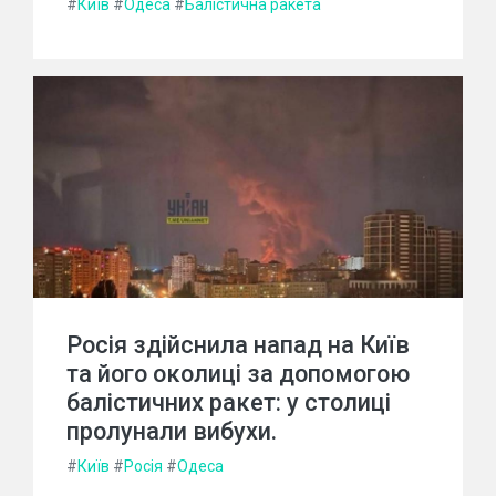
#
Київ
#
Одеса
#
Балістична ракета
Росія здійснила напад на Київ
та його околиці за допомогою
балістичних ракет: у столиці
пролунали вибухи.
#
Київ
#
Росія
#
Одеса