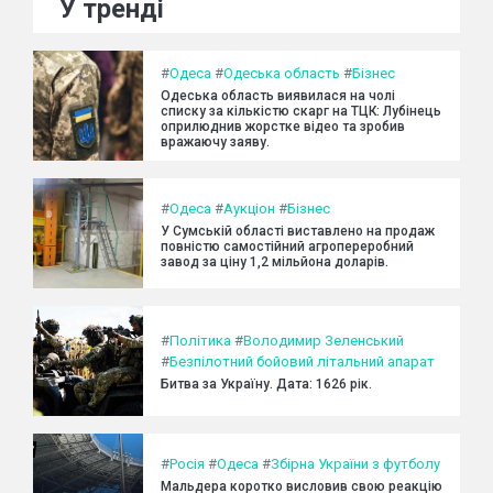
У тренді
#
Одеса
#
Одеська область
#
Бізнес
Одеська область виявилася на чолі
списку за кількістю скарг на ТЦК: Лубінець
оприлюднив жорстке відео та зробив
вражаючу заяву.
#
Одеса
#
Аукціон
#
Бізнес
У Сумській області виставлено на продаж
повністю самостійний агропереробний
завод за ціну 1,2 мільйона доларів.
#
Політика
#
Володимир Зеленський
#
Безпілотний бойовий літальний апарат
Битва за Україну. Дата: 1626 рік.
#
Росія
#
Одеса
#
Збірна України з футболу
Мальдера коротко висловив свою реакцію