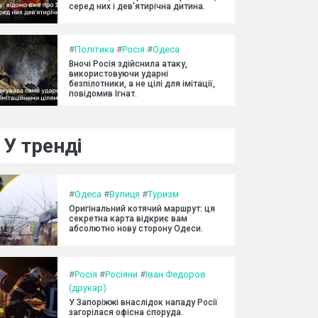
серед них і дев'ятирічна дитина.
#
Політика
#
Росія
#
Одеса
Вночі Росія здійснила атаку,
використовуючи ударні
безпілотники, а не цілі для імітації,
повідомив Ігнат.
У тренді
#
Одеса
#
Вулиця
#
Туризм
Оригінальний котячий маршрут: ця
секретна карта відкриє вам
абсолютно нову сторону Одеси.
#
Росія
#
Росіяни
#
Іван Федоров
(друкар)
У Запоріжжі внаслідок нападу Росії
загорілася офісна споруда.