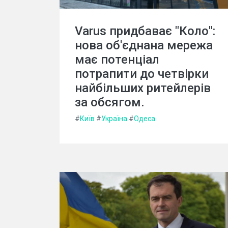
Varus придбаває "Коло":
нова об'єднана мережа
має потенціал
потрапити до четвірки
найбільших ритейлерів
за обсягом.
#
Київ
#
Україна
#
Одеса