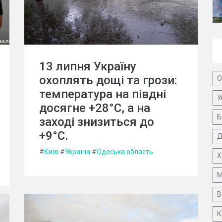
13 липня Україну
охоплять дощі та грози:
О
температура на півдні
У
досягне +28°C, а на
Б
заході знизиться до
+9°C.
Д
#
Київ
#
Україна
#
Одеська область
Х
М
В
К