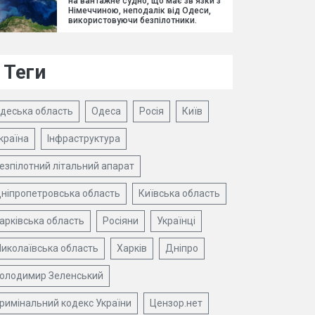
на вантажне судно, що має зв'язки з
Німеччиною, неподалік від Одеси,
використовуючи безпілотники.
Теги
деська область
Одеса
Росія
Київ
країна
Інфраструктура
езпілотний літальний апарат
ніпропетровська область
Київська область
арківська область
Росіяни
Українці
иколаївська область
Харків
Дніпро
олодимир Зеленський
римінальний кодекс України
Цензор.нет