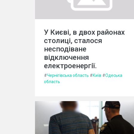
У Києві, в двох районах
столиці, сталося
несподіване
відключення
електроенергії.
#
Чернігівська область
#
Київ
#
Одеська
область