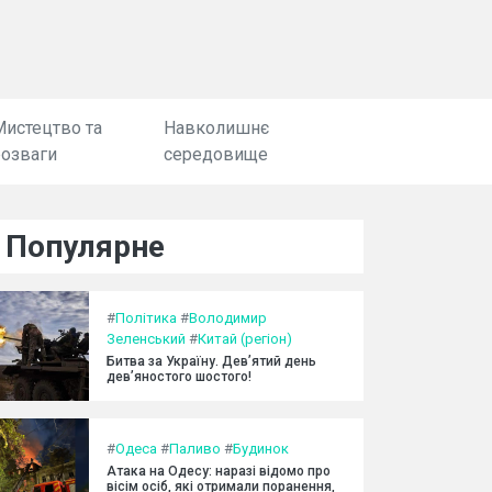
Мистецтво та
Навколишнє
розваги
середовище
Популярне
#
Політика
#
Володимир
Зеленський
#
Китай (регіон)
Битва за Україну. Дев’ятий день
дев’яностого шостого!
#
Одеса
#
Паливо
#
Будинок
Атака на Одесу: наразі відомо про
вісім осіб, які отримали поранення,