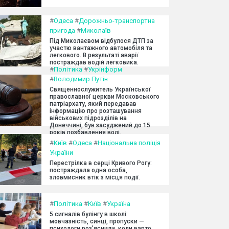
#
Одеса
#
Дорожньо-транспортна
пригода
#
Миколаїв
Під Миколаєвом відбулося ДТП за
участю вантажного автомобіля та
легкового. В результаті аварії
постраждав водій легковика.
#
Політика
#
Укрінформ
#
Володимир Путін
Священнослужитель Української
православної церкви Московського
патріархату, який передавав
інформацію про розташування
військових підрозділів на
Донеччині, був засуджений до 15
років позбавлення волі.
#
Київ
#
Одеса
#
Національна поліція
України
Перестрілка в серці Кривого Рогу:
постраждала одна особа,
зловмисник втік з місця події.
#
Політика
#
Київ
#
Україна
5 сигналів булінгу в школі:
мовчазність, синці, пропуски —
психологи роз’яснили, коли варто