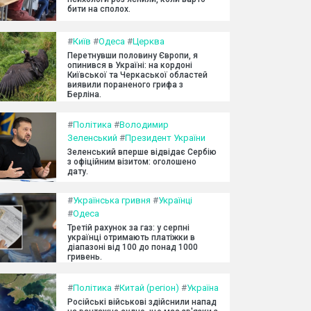
бити на сполох.
#
Київ
#
Одеса
#
Церква
Перетнувши половину Європи, я
опинився в Україні: на кордоні
Київської та Черкаської областей
виявили пораненого грифа з
Берліна.
#
Політика
#
Володимир
Зеленський
#
Президент України
Зеленський вперше відвідає Сербію
з офіційним візитом: оголошено
дату.
#
Українська гривня
#
Українці
#
Одеса
Третій рахунок за газ: у серпні
українці отримають платіжки в
діапазоні від 100 до понад 1000
гривень.
#
Політика
#
Китай (регіон)
#
Україна
Російські військові здійснили напад