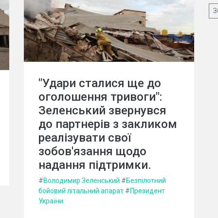
З
"Удари сталися ще до
оголошення тривоги":
Зеленський звернувся
до партнерів з закликом
реалізувати свої
зобов'язання щодо
надання підтримки.
#
Володимир Зеленський
#
Безпілотний
бойовий літальний апарат
#
Президент
України