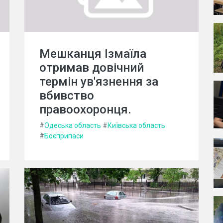
Мешканця Ізмаїла
отримав довічний
термін ув'язнення за
вбивство
правоохоронця.
#
Одеська область
#
Київська область
#
Боєприпаси