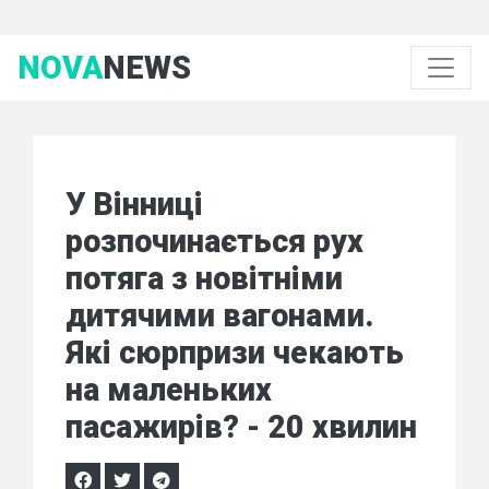
NOVA
NEWS
У Вінниці
розпочинається рух
потяга з новітніми
дитячими вагонами.
Які сюрпризи чекають
на маленьких
пасажирів? - 20 хвилин