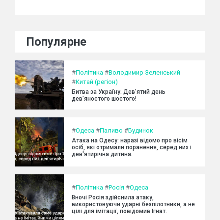
Популярне
#
Політика
#
Володимир Зеленський
#
Китай (регіон)
Битва за Україну. Дев’ятий день
дев’яностого шостого!
#
Одеса
#
Паливо
#
Будинок
Атака на Одесу: наразі відомо про вісім
осіб, які отримали поранення, серед них і
дев'ятирічна дитина.
#
Політика
#
Росія
#
Одеса
Вночі Росія здійснила атаку,
використовуючи ударні безпілотники, а не
цілі для імітації, повідомив Ігнат.