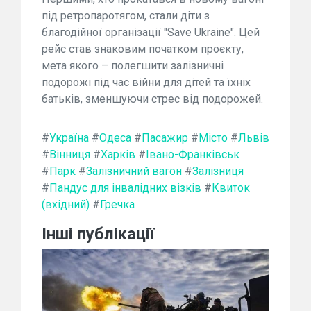
під ретропаротягом, стали діти з
благодійної організації "Save Ukraine". Цей
рейс став знаковим початком проєкту,
мета якого – полегшити залізничні
подорожі під час війни для дітей та їхніх
батьків, зменшуючи стрес від подорожей.
#
Україна
#
Одеса
#
Пасажир
#
Місто
#
Львів
#
Вінниця
#
Харків
#
Івано-Франківськ
#
Парк
#
Залізничний вагон
#
Залізниця
#
Пандус для інвалідних візків
#
Квиток
(вхідний)
#
Гречка
Інші публікації