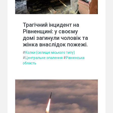
Трагічний інцидент на
Рівненщині: у своєму
домі загинули чоловік та
жінка внаслідок пожежі.
#
Колки (селище міського типу)
#
Центральне опалення
#
Рівненська
область