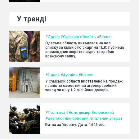
У тренді
#
Одеса
#
Одеська область
#
Бізнес
Одеська область виявилася на чолі
списку за кількістю скарг на ТЦК: Лубінець
оприлюднив жорстке відео та зробив
вражаючу заяву.
#
Одеса
#
Аукціон
#
Бізнес
У Сумській області виставлено на продаж
повністю самостійний агропереробний
завод за ціну 1,2 мільйона доларів.
#
Політика
#
Володимир Зеленський
#
Безпілотний бойовий літальний апарат
Битва за Україну. Дата: 1626 рік.