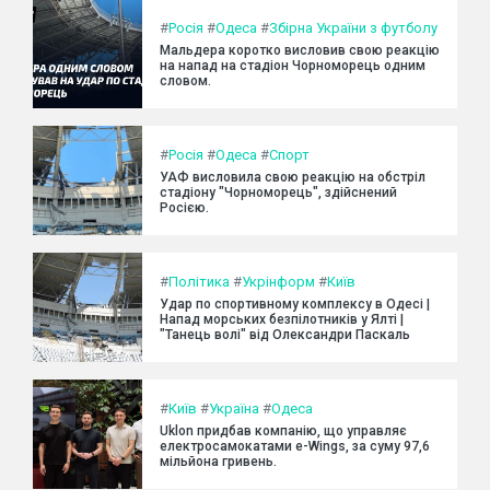
#
Росія
#
Одеса
#
Збірна України з футболу
Мальдера коротко висловив свою реакцію
на напад на стадіон Чорноморець одним
словом.
#
Росія
#
Одеса
#
Спорт
УАФ висловила свою реакцію на обстріл
стадіону "Чорноморець", здійснений
Росією.
#
Політика
#
Укрінформ
#
Київ
Удар по спортивному комплексу в Одесі |
Напад морських безпілотників у Ялті |
"Танець волі" від Олександри Паскаль
#
Київ
#
Україна
#
Одеса
Uklon придбав компанію, що управляє
електросамокатами e-Wings, за суму 97,6
мільйона гривень.