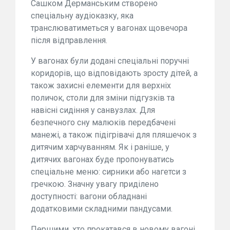
Сашком Дерманським створено
спеціальну аудіоказку, яка
транслюватиметься у вагонах щовечора
після відправлення.
У вагонах були додані спеціальні поручні
коридорів, що відповідають зросту дітей, а
також захисні елементи для верхніх
поличок, столи для зміни підгузків та
навісні сидіння у санвузлах. Для
безпечного сну малюків передбачені
манежі, а також підігрівачі для пляшечок з
дитячим харчуванням. Як і раніше, у
дитячих вагонах буде пропонуватись
спеціальне меню: сирники або нагетси з
гречкою. Значну увагу приділено
доступності: вагони обладнані
додатковими складними пандусами.
Першими, хто прокатався в новому вагоні