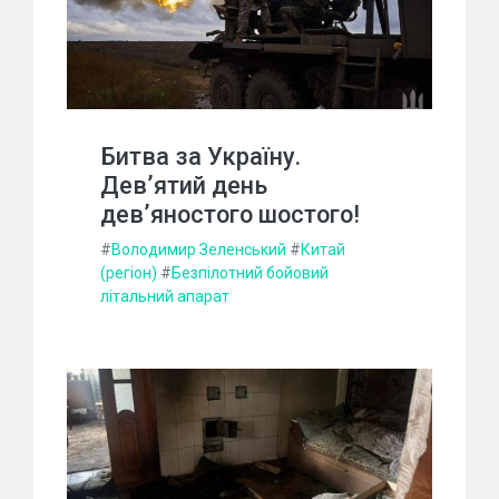
Битва за Україну.
Дев’ятий день
дев’яностого шостого!
#
Володимир Зеленський
#
Китай
(регіон)
#
Безпілотний бойовий
літальний апарат