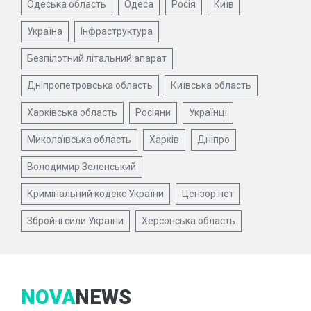
Одеська область
Одеса
Росія
Київ
Україна
Інфраструктура
Безпілотний літальний апарат
Дніпропетровська область
Київська область
Харківська область
Росіяни
Українці
Миколаївська область
Харків
Дніпро
Володимир Зеленський
Кримінальний кодекс України
Цензор.нет
Збройні сили України
Херсонська область
NOVA
NEWS