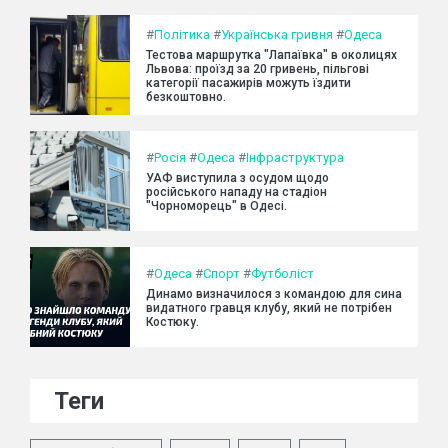
#
Політика
#
Українська гривня
#
Одеса
Тестова маршрутка "Лапаївка" в околицях
Львова: проїзд за 20 гривень, пільгові
категорії пасажирів можуть їздити
безкоштовно.
#
Росія
#
Одеса
#
Інфраструктура
УАФ виступила з осудом щодо
російського нападу на стадіон
"Чорноморець" в Одесі.
#
Одеса
#
Спорт
#
Футболіст
Динамо визначилося з командою для сина
видатного гравця клубу, який не потрібен
Костюку.
Теги