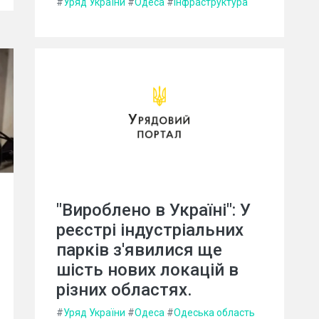
#
Уряд України
#
Одеса
#
Інфраструктура
"Вироблено в Україні": У
реєстрі індустріальних
парків з'явилися ще
шість нових локацій в
різних областях.
#
Уряд України
#
Одеса
#
Одеська область