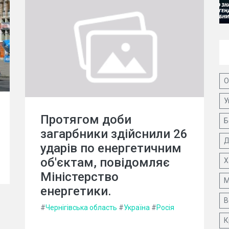
О
У
Протягом доби
Б
загарбники здійснили 26
Д
ударів по енергетичним
об'єктам, повідомляє
Х
Міністерство
М
енергетики.
В
#
Чернігівська область
#
Україна
#
Росія
К