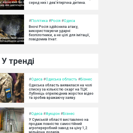
серед них і дев'ятирічна дитина.
#
Політика
#
Росія
#
Одеса
Вночі Росія здійснила атаку,
використовуючи ударні
безпілотники, а не цілі для імітації,
повідомив Ігнат.
У тренді
#
Одеса
#
Одеська область
#
Бізнес
Одеська область виявилася на чолі
списку за кількістю скарг на ТЦК:
Лубінець оприлюднив жорстке відео
та зробив вражаючу заяву.
#
Одеса
#
Аукціон
#
Бізнес
У Сумській області виставлено на
продаж повністю самостійний
агропереробний завод за ціну 1,2
мільйона доларів.