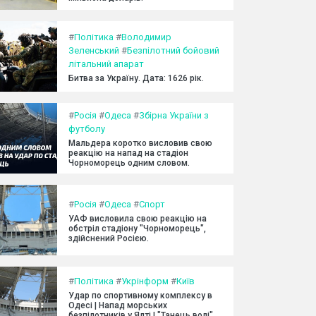
#
Політика
#
Володимир
Зеленський
#
Безпілотний бойовий
літальний апарат
Битва за Україну. Дата: 1626 рік.
#
Росія
#
Одеса
#
Збірна України з
футболу
Мальдера коротко висловив свою
реакцію на напад на стадіон
Чорноморець одним словом.
#
Росія
#
Одеса
#
Спорт
УАФ висловила свою реакцію на
обстріл стадіону "Чорноморець",
здійснений Росією.
#
Політика
#
Укрінформ
#
Київ
Удар по спортивному комплексу в
Одесі | Напад морських
безпілотників у Ялті | "Танець волі"