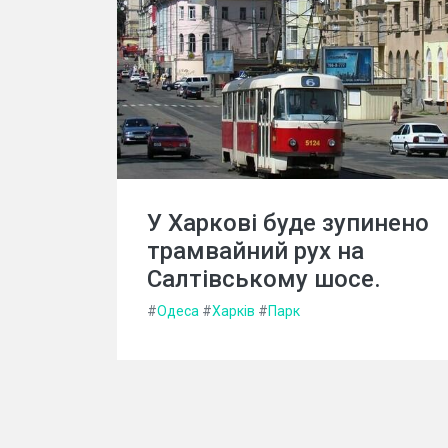
У Харкові буде зупинено
трамвайний рух на
Салтівському шосе.
#
Одеса
#
Харків
#
Парк