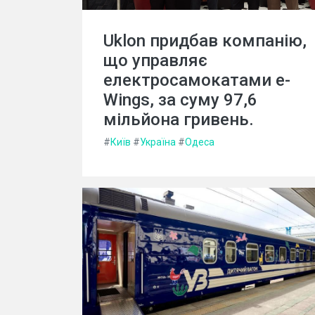
Uklon придбав компанію,
що управляє
електросамокатами e-
Wings, за суму 97,6
мільйона гривень.
#
Київ
#
Україна
#
Одеса