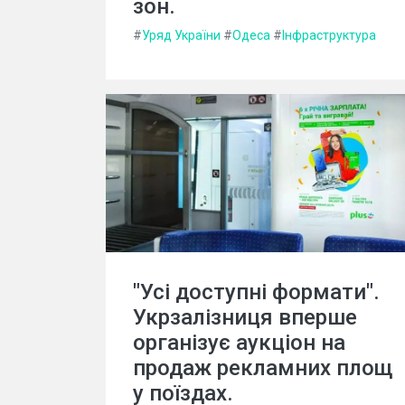
зон.
#
Уряд України
#
Одеса
#
Інфраструктура
"Усі доступні формати".
Укрзалізниця вперше
організує аукціон на
продаж рекламних площ
у поїздах.