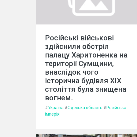
Російські військові
здійснили обстріл
палацу Харитоненка на
території Сумщини,
внаслідок чого
історична будівля XIX
століття була знищена
вогнем.
#
Україна
#
Одеська область
#
Російська
імперія