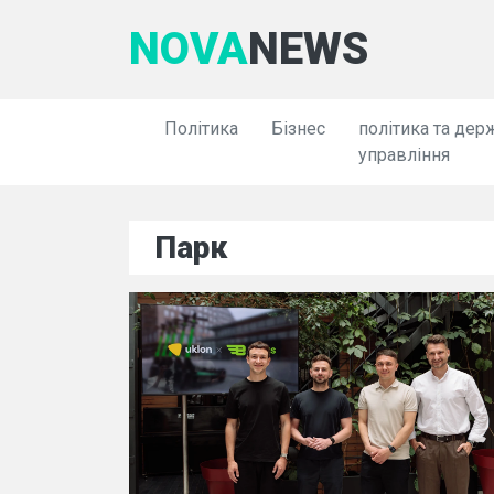
NOVA
NEWS
Політика
Бізнес
політика та дер
управління
Парк