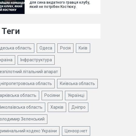
для сина видатного гравця клубу,
який не потрібен Костюку.
Теги
деська область
Одеса
Росія
Київ
країна
Інфраструктура
езпілотний літальний апарат
ніпропетровська область
Київська область
арківська область
Росіяни
Українці
иколаївська область
Харків
Дніпро
олодимир Зеленський
римінальний кодекс України
Цензор.нет