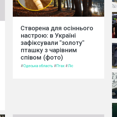
Створена для осіннього
настрою: в Україні
зафіксували "золоту"
пташку з чарівним
співом (фото)
#
Одеська область
#
Птах
#
Ліс