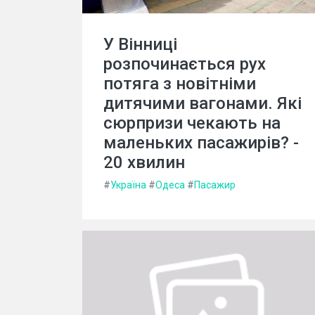
У Вінниці
розпочинається рух
потяга з новітніми
дитячими вагонами. Які
сюрпризи чекають на
маленьких пасажирів? -
20 хвилин
#
Україна
#
Одеса
#
Пасажир