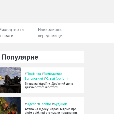
Мистецтво та
Навколишнє
розваги
середовище
Популярне
#
Політика
#
Володимир
Зеленський
#
Китай (регіон)
Битва за Україну. Дев’ятий день
дев’яностого шостого!
#
Одеса
#
Паливо
#
Будинок
Атака на Одесу: наразі відомо про
вісім осіб, які отримали поранення,