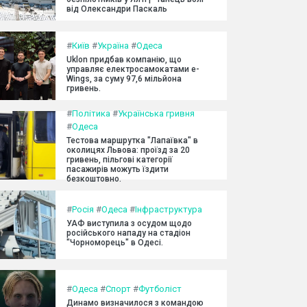
від Олександри Паскаль
#
Київ
#
Україна
#
Одеса
Uklon придбав компанію, що
управляє електросамокатами e-
Wings, за суму 97,6 мільйона
гривень.
#
Політика
#
Українська гривня
#
Одеса
Тестова маршрутка "Лапаївка" в
околицях Львова: проїзд за 20
гривень, пільгові категорії
пасажирів можуть їздити
безкоштовно.
#
Росія
#
Одеса
#
Інфраструктура
УАФ виступила з осудом щодо
російського нападу на стадіон
"Чорноморець" в Одесі.
#
Одеса
#
Спорт
#
Футболіст
Динамо визначилося з командою