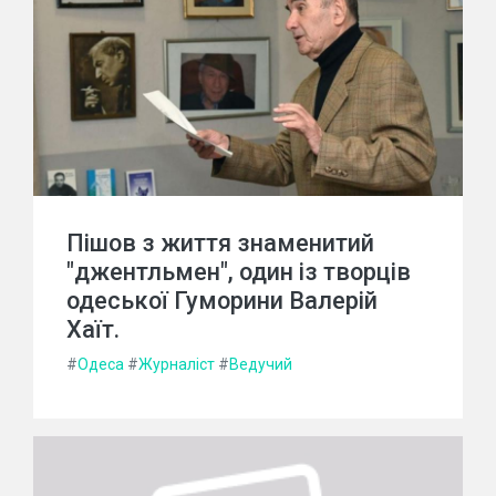
Пішов з життя знаменитий
"джентльмен", один із творців
одеської Гуморини Валерій
Хаїт.
#
Одеса
#
Журналіст
#
Ведучий