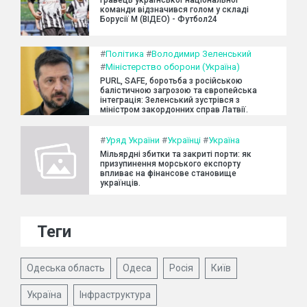
команди відзначився голом у складі
Борусії М (ВІДЕО) - Футбол24
#
Політика
#
Володимир Зеленський
#
Міністерство оборони (Україна)
PURL, SAFE, боротьба з російською
балістичною загрозою та європейська
інтеграція: Зеленський зустрівся з
міністром закордонних справ Латвії.
#
Уряд України
#
Українці
#
Україна
Мільярдні збитки та закриті порти: як
призупинення морського експорту
впливає на фінансове становище
українців.
Теги
Одеська область
Одеса
Росія
Київ
Україна
Інфраструктура