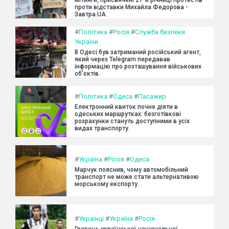
мітинги, присвячені 21-й річниці протестів
проти відставки Михайла Федорова -
Завтра.UA.
#
Політика
#
Росія
#
Служба безпеки
України
В Одесі був затриманий російський агент,
який через Telegram передавав
інформацію про розташування військових
об'єктів.
#
Політика
#
Одеса
#
Пасажир
Електронний квиток почне діяти в
одеських маршрутках: безготівкові
розрахунки стануть доступними в усіх
видах транспорту.
#
Україна
#
Росія
#
Одеса
Марчук пояснив, чому автомобільний
транспорт не може стати альтернативою
морському експорту.
#
Українці
#
Україна
#
Росія
Гравець української національної