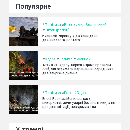
Популярне
#
Політика
#
Володимир Зеленський
#
Китай (регіон)
Битва за Україну. Дев’ятий день
дев’яностого шостого!
#
Одеса
#
Паливо
#
Будинок
Атака на Одесу: наразі відомо про вісім
осіб, які отримали поранення, серед них і
дев'ятирічна дитина.
#
Політика
#
Росія
#
Одеса
Вночі Росія здійснила атаку,
використовуючи ударні безпілотники, а не
цілі для імітації, повідомив Ігнат.
У тренді