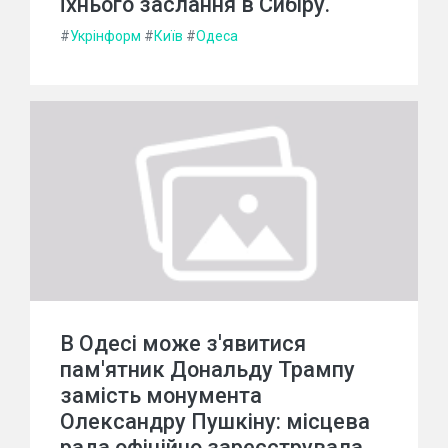
їхнього заслання в Сибіру.
#
Укрінформ
#
Київ
#
Одеса
В Одесі може з'явитися
пам'ятник Дональду Трампу
замість монумента
Олександру Пушкіну: місцева
рада офіційно зареєструвала