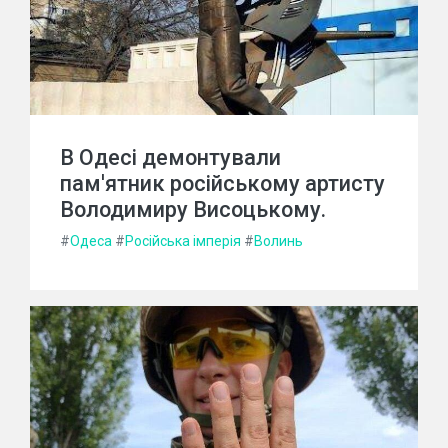
В Одесі демонтували
пам'ятник російському артисту
Володимиру Висоцькому.
#
Одеса
#
Російська імперія
#
Волинь