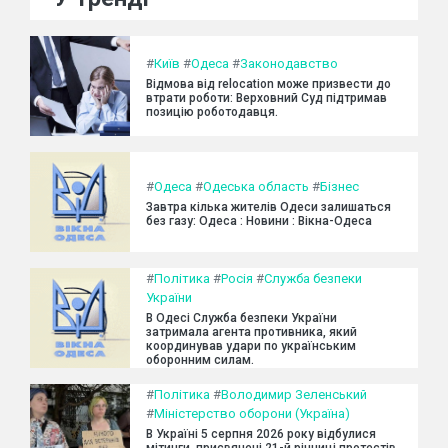
#
Київ
#
Одеса
#
Законодавство
Відмова від relocation може призвести до
втрати роботи: Верховний Суд підтримав
позицію роботодавця.
#
Одеса
#
Одеська область
#
Бізнес
Завтра кілька жителів Одеси залишаться
без газу: Одеса : Новини : Вікна-Одеса
#
Політика
#
Росія
#
Служба безпеки
України
В Одесі Служба безпеки України
затримала агента противника, який
координував удари по українським
оборонним силам.
#
Політика
#
Володимир Зеленський
#
Міністерство оборони (Україна)
В Україні 5 серпня 2026 року відбулися