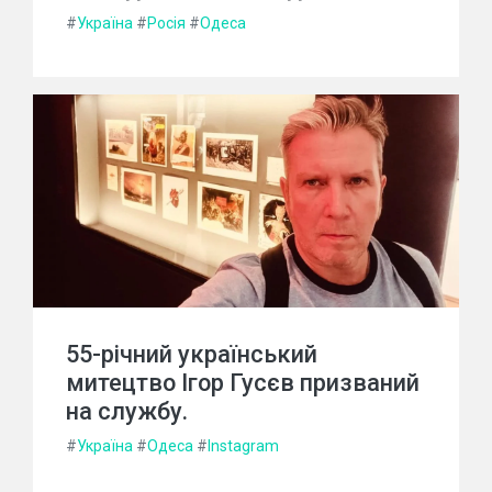
#
Україна
#
Росія
#
Одеса
55-річний український
митецтво Ігор Гусєв призваний
на службу.
#
Україна
#
Одеса
#
Instagram