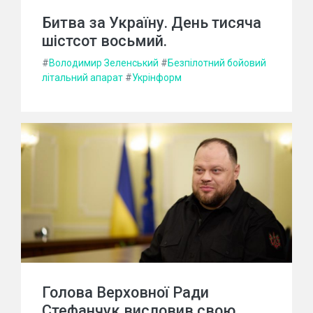
Битва за Україну. День тисяча
шістсот восьмий.
#
Володимир Зеленський
#
Безпілотний бойовий
літальний апарат
#
Укрінформ
Голова Верховної Ради
Стефанчук висловив свою