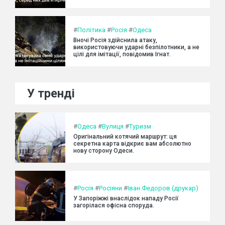
#
Політика
#
Росія
#
Одеса
Вночі Росія здійснила атаку,
використовуючи ударні безпілотники, а не
цілі для імітації, повідомив Ігнат.
У тренді
#
Одеса
#
Вулиця
#
Туризм
Оригінальний котячий маршрут: ця
секретна карта відкриє вам абсолютно
нову сторону Одеси.
#
Росія
#
Росіяни
#
Іван Федоров (друкар)
У Запоріжжі внаслідок нападу Росії
загорілася офісна споруда.