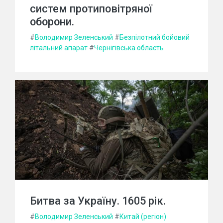
систем протиповітряної
оборони.
#
Володимир Зеленський
#
Безпілотний бойовий
літальний апарат
#
Чернігівська область
Битва за Україну. 1605 рік.
#
Володимир Зеленський
#
Китай (регіон)