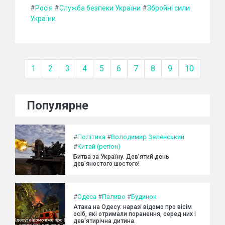
#
Росія
#
Служба безпеки України
#
Збройні сили
України
1
2
3
4
5
6
7
8
9
10
Популярне
#
Політика
#
Володимир Зеленський
#
Китай (регіон)
Битва за Україну. Дев’ятий день
дев’яностого шостого!
#
Одеса
#
Паливо
#
Будинок
Атака на Одесу: наразі відомо про вісім
осіб, які отримали поранення, серед них і
дев'ятирічна дитина.