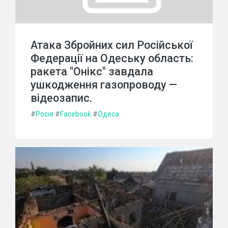
Атака Збройних сил Російської
Федерації на Одеську область:
ракета "Онікс" завдала
ушкодження газопроводу —
відеозапис.
#
Росія
#
Facebook
#
Одеса