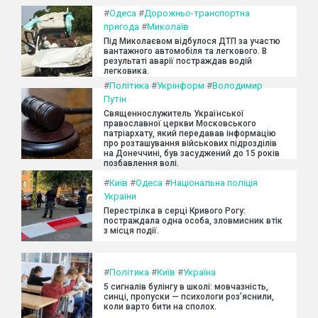
#
Одеса
#
Дорожньо-транспортна
пригода
#
Миколаїв
Під Миколаєвом відбулося ДТП за участю
вантажного автомобіля та легкового. В
результаті аварії постраждав водій
легковика.
#
Політика
#
Укрінформ
#
Володимир
Путін
Священнослужитель Української
православної церкви Московського
патріархату, який передавав інформацію
про розташування військових підрозділів
на Донеччині, був засуджений до 15 років
позбавлення волі.
#
Київ
#
Одеса
#
Національна поліція
України
Перестрілка в серці Кривого Рогу:
постраждала одна особа, зловмисник втік
з місця події.
#
Політика
#
Київ
#
Україна
5 сигналів булінгу в школі: мовчазність,
синці, пропуски — психологи роз’яснили,
коли варто бити на сполох.