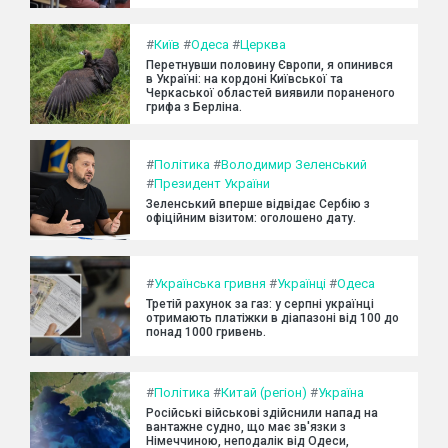
#
Київ
#
Одеса
#
Церква
Перетнувши половину Європи, я опинився
в Україні: на кордоні Київської та
Черкаської областей виявили пораненого
грифа з Берліна.
#
Політика
#
Володимир Зеленський
#
Президент України
Зеленський вперше відвідає Сербію з
офіційним візитом: оголошено дату.
#
Українська гривня
#
Українці
#
Одеса
Третій рахунок за газ: у серпні українці
отримають платіжки в діапазоні від 100 до
понад 1000 гривень.
#
Політика
#
Китай (регіон)
#
Україна
Російські військові здійснили напад на
вантажне судно, що має зв'язки з
Німеччиною, неподалік від Одеси,