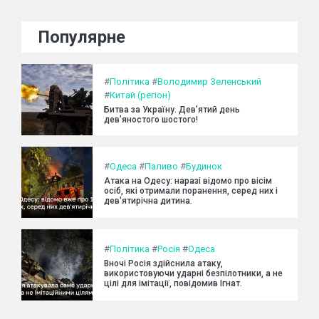
Популярне
#
Політика
#
Володимир Зеленський
#
Китай (регіон)
Битва за Україну. Дев’ятий день
дев’яностого шостого!
#
Одеса
#
Паливо
#
Будинок
Атака на Одесу: наразі відомо про вісім
осіб, які отримали поранення, серед них і
дев'ятирічна дитина.
#
Політика
#
Росія
#
Одеса
Вночі Росія здійснила атаку,
використовуючи ударні безпілотники, а не
цілі для імітації, повідомив Ігнат.