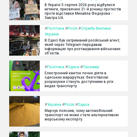
В Україні 5 серпня 2026 року відбулися
мітинги, присвячені 21-й річниці протестів
проти відставки Михайла Федорова -
Завтра.UA.
#
Політика
#
Росія
#
Служба безпеки
України
В Одесі був затриманий російський агент,
який через Telegram передавав
інформацію про розташування військових
об'єктів.
#
Політика
#
Одеса
#
Пасажир
Електронний квиток почне діяти в
одеських маршрутках: безготівкові
розрахунки стануть доступними в усіх
видах транспорту.
#
Україна
#
Росія
#
Одеса
Марчук пояснив, чому автомобільний
транспорт не може стати альтернативою
морському експорту.