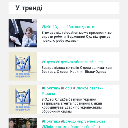
У тренді
#
Київ
#
Одеса
#
Законодавство
Відмова від relocation може призвести до
втрати роботи: Верховний Суд підтримав
позицію роботодавця.
#
Одеса
#
Одеська область
#
Бізнес
Завтра кілька жителів Одеси залишаться
без газу: Одеса : Новини : Вікна-Одеса
#
Політика
#
Росія
#
Служба безпеки
України
В Одесі Служба безпеки України
затримала агента противника, який
координував удари по українським
оборонним силам.
#
Політика
#
Володимир Зеленський
#
Міністерство оборони (Україна)