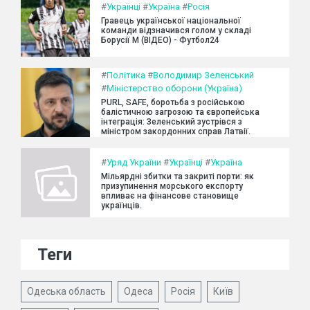
#
Українці
#
Україна
#
Росія
Гравець української національної
команди відзначився голом у складі
Борусії М (ВІДЕО) - Футбол24
#
Політика
#
Володимир Зеленський
#
Міністерство оборони (Україна)
PURL, SAFE, боротьба з російською
балістичною загрозою та європейська
інтеграція: Зеленський зустрівся з
міністром закордонних справ Латвії.
#
Уряд України
#
Українці
#
Україна
Мільярдні збитки та закриті порти: як
призупинення морського експорту
впливає на фінансове становище
українців.
Теги
Одеська область
Одеса
Росія
Київ