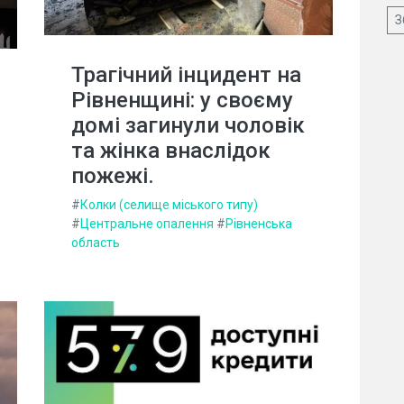
З
Трагічний інцидент на
Рівненщині: у своєму
домі загинули чоловік
та жінка внаслідок
пожежі.
#
Колки (селище міського типу)
#
Центральне опалення
#
Рівненська
область