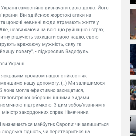
 Україні самостійно визначати свою долю. Його
 країни. Він здійснює жорстокі атаки на
 та щоночі невинні люди втрачають життя у
. Але, незважаючи на всю цю руйнацію і страх,
хитну рішучість захищати свою націю, свою
трують вражаючу мужність, силу та
йвищу повагу", - підкреслив Вадефуль.
ги Україні.
є яскравим проявом нашої стійкості як
 зменшимо нашу допомогу. (...) Ми залишимося
об вона могла ефективно захищатися,
отиповітряної оборони, іншими видами
ономічною підтримкою. З цим зобов'язанням я
в міністр закордонних справ Німеччини.
і визначається майбутнє Європи: чи залишиться
 людська гідність, чи перетвориться на