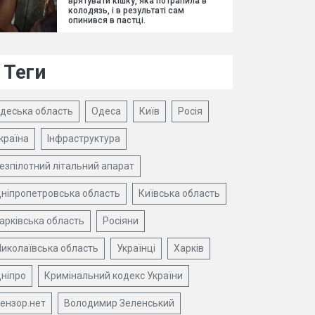
врятувати кішку, яка потрапила в
колодязь, і в результаті сам
опинився в пастці.
Теги
деська область
Одеса
Київ
Росія
країна
Інфраструктура
езпілотний літальний апарат
ніпропетровська область
Київська область
арківська область
Росіяни
иколаївська область
Українці
Харків
ніпро
Кримінальний кодекс України
ензор.нет
Володимир Зеленський