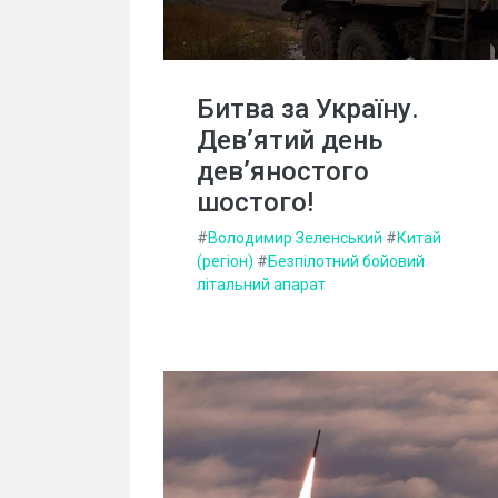
Битва за Україну.
Дев’ятий день
дев’яностого
шостого!
#
Володимир Зеленський
#
Китай
(регіон)
#
Безпілотний бойовий
літальний апарат