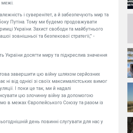
 межі.
лежність і суверенітет, а й забезпечують мир та
 боку Путіна. Тому ми будемо продовжувати
римці України. Захист свободи та майбутнього
шої зовнішньої та безпекової стратегії," -
ть України досягти миру та підкреслив значення
отова завершити цю війну шляхом серйозних
ає ні від однієї зі своїх максималістських вимог
уляції. І поки це так, ми й надалі
нсувати цю злочинну війну за допомогою
ємо в межах Європейського Союзу та разом із
сьогоднішній день повинні слугувати для нас у