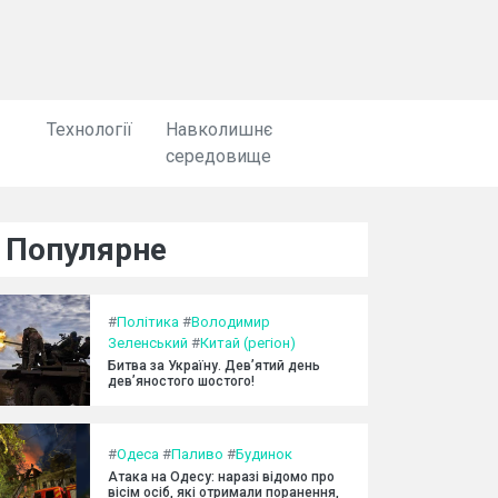
Технології
Навколишнє
середовище
Популярне
#
Політика
#
Володимир
Зеленський
#
Китай (регіон)
Битва за Україну. Дев’ятий день
дев’яностого шостого!
#
Одеса
#
Паливо
#
Будинок
Атака на Одесу: наразі відомо про
вісім осіб, які отримали поранення,