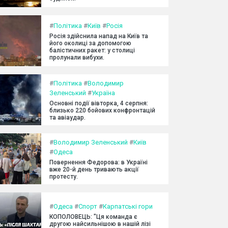
#
Політика
#
Київ
#
Росія
Росія здійснила напад на Київ та
його околиці за допомогою
балістичних ракет: у столиці
пролунали вибухи.
#
Політика
#
Володимир
Зеленський
#
Україна
Основні події вівторка, 4 серпня:
близько 220 бойових конфронтацій
та авіаудар.
#
Володимир Зеленський
#
Київ
#
Одеса
Повернення Федорова: в Україні
вже 20-й день тривають акції
протесту.
#
Одеса
#
Спорт
#
Карпатські гори
КОПОЛОВЕЦЬ: "Ця команда є
другою найсильнішою в нашій лізі