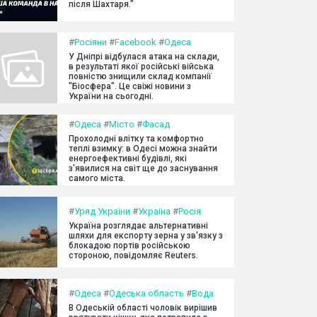
після Шахтаря."
#
Росіяни
#
Facebook
#
Одеса
У Дніпрі відбулася атака на склади,
в результаті якої російські війська
повністю знищили склад компанії
"Біосфера". Це свіжі новини з
України на сьогодні.
#
Одеса
#
Місто
#
Фасад
Прохолодні влітку та комфортно
теплі взимку: в Одесі можна знайти
енергоефективні будівлі, які
з'явилися на світ ще до заснування
самого міста.
#
Уряд України
#
Україна
#
Росія
Україна розглядає альтернативні
шляхи для експорту зерна у зв'язку з
блокадою портів російською
стороною, повідомляє Reuters.
#
Одеса
#
Одеська область
#
Вода
В Одеській області чоловік вирішив