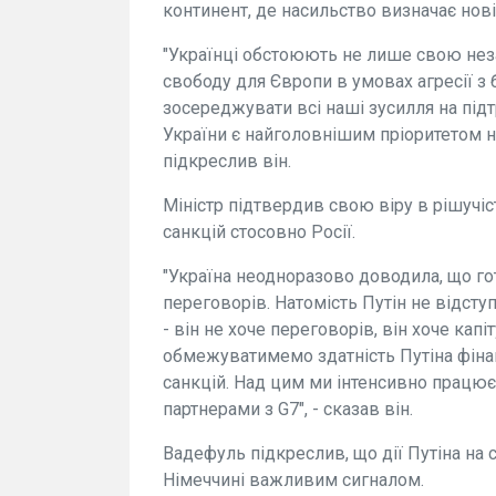
континент, де насильство визначає нові
"Українці обстоюють не лише свою неза
свободу для Європи в умовах агресії з
зосереджувати всі наші зусилля на підт
України є найголовнішим пріоритетом на
підкреслив він.
Міністр підтвердив свою віру в рішучіс
санкцій стосовно Росії.
"Україна неодноразово доводила, що г
переговорів. Натомість Путін не відступ
- він не хоче переговорів, він хоче капіт
обмежуватимемо здатність Путіна фіна
санкцій. Над цим ми інтенсивно працю
партнерами з G7", - сказав він.
Вадефуль підкреслив, що дії Путіна на 
Німеччині важливим сигналом.