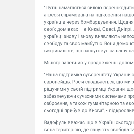
"Путін намагається силою перешкодити
агресія спрямована на підкорення нашої
українців через бомбардування. Щодня
своїх домівках – в Києві, Одесі, Дніпрі
українці знову і знову виявляють непо
свободу та своє майбутнє. Вони демонс
витривалість, що заслуговує на нашу на
Міністр запевнив у продовженні допомо
"Наша підтримка суверенітету України 
європейців. Росія сподівається, що ми
рішучими у своїй підтримці України, щ
забезпечуючи сучасними системами пр
озброєння, а також гуманітарною та ек
сьогодні прибув до Києва", - підкресли
Вадефуль вважає, що в Україні сьогодн
вона територією, де панують свобода та