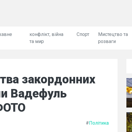
жавне
конфлікт, війна
Спорт
Мистецтво та
та мир
розваги
ства закордонних
ни Вадефуль
 ФОТО
#
Політика