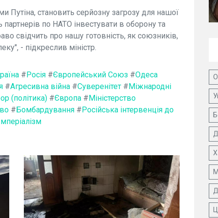
ями Путіна, становить серйозну загрозу для нашої
ть партнерів по НАТО інвестувати в оборону та
аво свідчить про нашу готовність, як союзників,
ку", - підкреслив міністр.
раїна
#
Росія
#
Європейський Союз
#
Одеса
О
я
#
Агресивна війна
#
Суверенітет
#
Міжнародні
У
ор (політика)
#
Європа
#
Міністерство
тво
#
Бомбардування
#
Російська інтервенція до
Б
Імперіалізм
Д
Х
М
Д
Ц