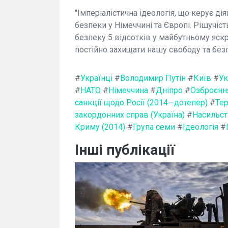
"Імперіалістична ідеологія, що керує ді
безпеки у Німеччині та Європі. Рішучіс
безпеку 5 відсотків у майбутньому яскр
постійно захищати нашу свободу та безпе
#
Українці
#
Володимир Путін
#
Київ
#
Ук
#
НАТО
#
Німеччина
#
Дніпро
#
Озброєнн
санкції щодо Росії (2014—дотепер)
#
Тер
закордонних справ (Україна)
#
Насильс
Криму (2014)
#
Група семи
#
Ідеологія
#
Інші публікації