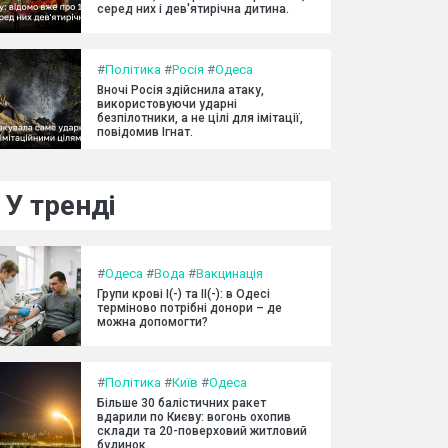
серед них і дев'ятирічна дитина.
#
Політика
#
Росія
#
Одеса
Вночі Росія здійснила атаку,
використовуючи ударні
безпілотники, а не цілі для імітації,
повідомив Ігнат.
У тренді
#
Одеса
#
Вода
#
Вакцинація
Групи крові I(-) та II(-): в Одесі
терміново потрібні донори – де
можна допомогти?
#
Політика
#
Київ
#
Одеса
Більше 30 балістичних ракет
вдарили по Києву: вогонь охопив
склади та 20-поверховий житловий
будинок.