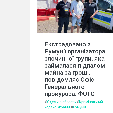
Екстрадовано з
Румунії організатора
злочинної групи, яка
займалася підпалом
майна за гроші,
повідомляє Офіс
Генерального
прокурора. ФОТО
#
Одеська область
#
Кримінальний
кодекс України
#
Румунія