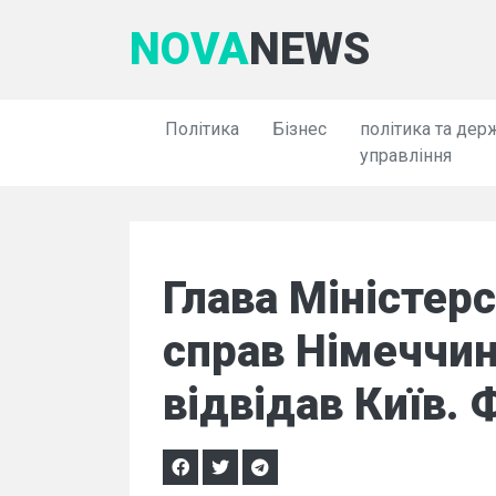
NOVA
NEWS
Політика
Бізнес
політика та дер
управління
Глава Міністер
справ Німеччи
відвідав Київ.