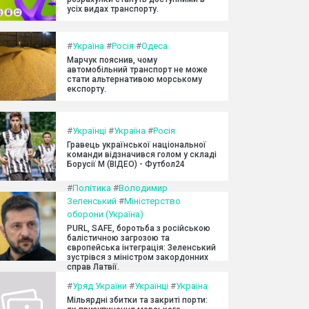
усіх видах транспорту.
#
Україна
#
Росія
#
Одеса
Марчук пояснив, чому
автомобільний транспорт не може
стати альтернативою морському
експорту.
#
Українці
#
Україна
#
Росія
Гравець української національної
команди відзначився голом у складі
Борусії М (ВІДЕО) - Футбол24
#
Політика
#
Володимир
Зеленський
#
Міністерство
оборони (Україна)
PURL, SAFE, боротьба з російською
балістичною загрозою та
європейська інтеграція: Зеленський
зустрівся з міністром закордонних
справ Латвії.
#
Уряд України
#
Українці
#
Україна
Мільярдні збитки та закриті порти: