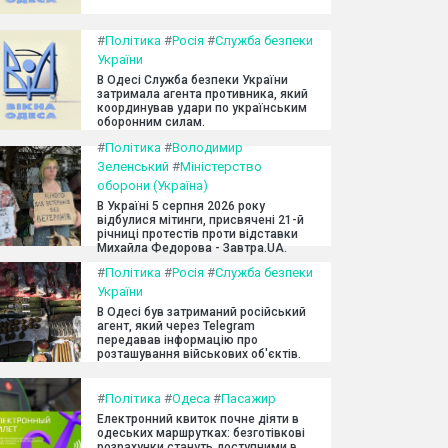
#
Політика
#
Росія
#
Служба безпеки
України
В Одесі Служба безпеки України
затримала агента противника, який
координував удари по українським
оборонним силам.
#
Політика
#
Володимир
Зеленський
#
Міністерство
оборони (Україна)
В Україні 5 серпня 2026 року
відбулися мітинги, присвячені 21-й
річниці протестів проти відставки
Михайла Федорова - Завтра.UA.
#
Політика
#
Росія
#
Служба безпеки
України
В Одесі був затриманий російський
агент, який через Telegram
передавав інформацію про
розташування військових об'єктів.
#
Політика
#
Одеса
#
Пасажир
Електронний квиток почне діяти в
одеських маршрутках: безготівкові
розрахунки стануть доступними в