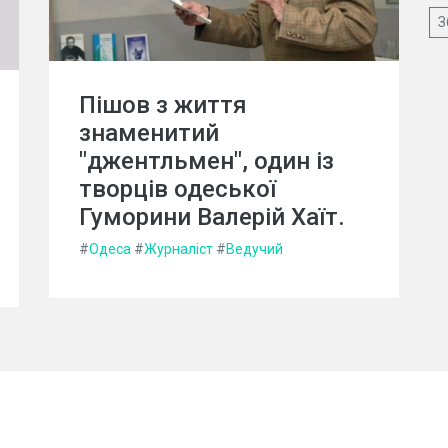
З
Пішов з життя
знаменитий
"джентльмен", один із
творців одеської
Гуморини Валерій Хаїт.
#
Одеса
#
Журналіст
#
Ведучий