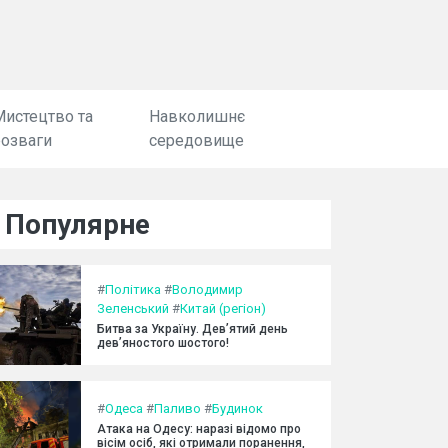
Мистецтво та
Навколишнє
розваги
середовище
Популярне
#
Політика
#
Володимир
Зеленський
#
Китай (регіон)
Битва за Україну. Дев’ятий день
дев’яностого шостого!
#
Одеса
#
Паливо
#
Будинок
Атака на Одесу: наразі відомо про
вісім осіб, які отримали поранення,