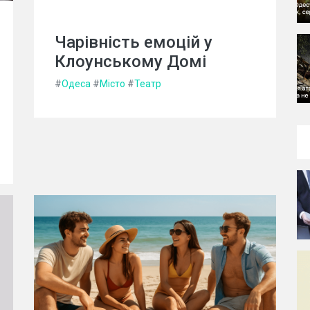
Чарівність емоцій у
Клоунському Домі
#
Одеса
#
Місто
#
Театр