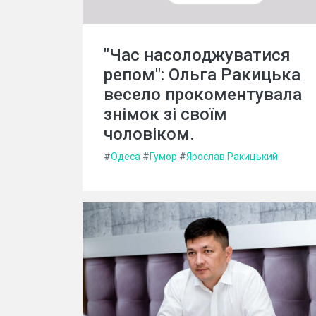
"Час насолоджуватися
репом": Ольга Ракицька
весело прокоментувала
знімок зі своїм
чоловіком.
#
Одеса
#
Гумор
#
Ярослав Ракицький