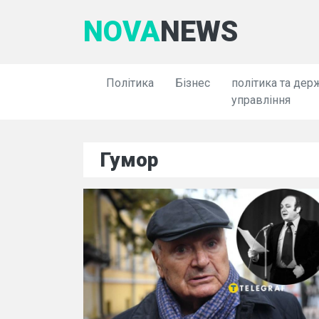
NOVA
NEWS
Політика
Бізнес
політика та дер
управління
Гумор