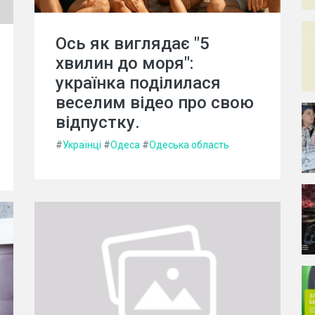
Ось як виглядає "5
хвилин до моря":
українка поділилася
веселим відео про свою
відпустку.
#
Українці
#
Одеса
#
Одеська область