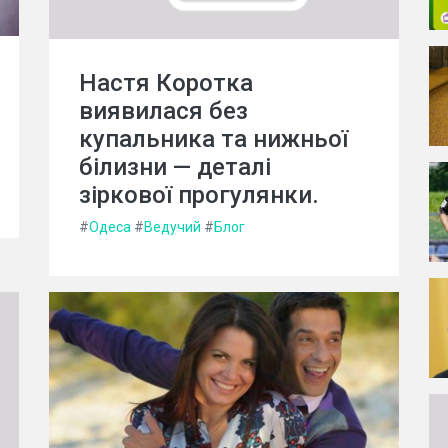
Настя Коротка
виявилася без
купальника та нижньої
білизни — деталі
зіркової прогулянки.
#
Одеса
#
Ведучий
#
Блог