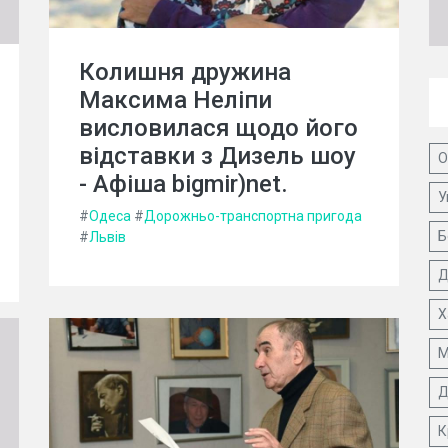
Колишня дружина
Максима Неліпи
висловилася щодо його
відставки з Дизель шоу
О
- Афіша bigmir)net.
У
#
Одеса
#
Дорожньо-транспортна пригода
Б
#
Львів
Д
Х
М
Д
К