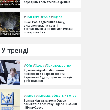
серед них і дев'ятирічна дитина.
#
Політика
#
Росія
#
Одеса
Вночі Росія здійснила атаку,
використовуючи ударні
безпілотники, а не цілі для імітації,
повідомив Ігнат.
У тренді
#
Київ
#
Одеса
#
Законодавство
Відмова від relocation може
призвести до втрати роботи:
Верховний Суд підтримав позицію
роботодавця.
#
Одеса
#
Одеська область
#
Бізнес
Завтра кілька жителів Одеси
залишаться без газу: Одеса : Новини
: Вікна-Одеса