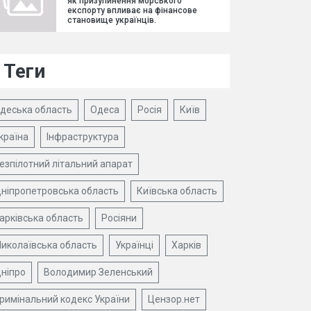
як призупинення морського
експорту впливає на фінансове
становище українців.
Теги
деська область
Одеса
Росія
Київ
країна
Інфраструктура
езпілотний літальний апарат
ніпропетровська область
Київська область
арківська область
Росіяни
иколаївська область
Українці
Харків
ніпро
Володимир Зеленський
римінальний кодекс України
Цензор.нет