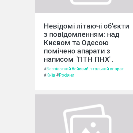
Невідомі літаючі об'єкти
з повідомленням: над
Києвом та Одесою
помічено апарати з
написом "ПТН ПНХ".
#
Безпілотний бойовий літальний апарат
#
Київ
#
Росіяни