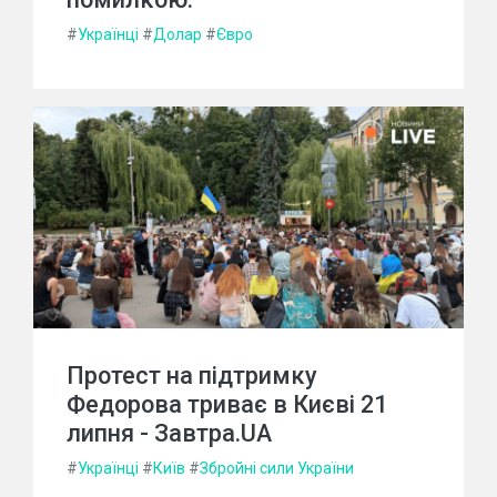
#
Українці
#
Долар
#
Євро
Протест на підтримку
Федорова триває в Києві 21
липня - Завтра.UA
#
Українці
#
Київ
#
Збройні сили України