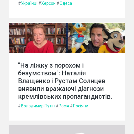
#
Українці
#
Херсон
#
Одеса
"На ліжку з порохом і
безумством": Наталія
Влащенко і Рустам Солнцев
виявили вражаючі діагнози
кремлівських пропагандистів.
#
Володимир Путін
#
Росія
#
Росіяни