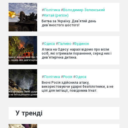
#
Політика
#
Володимир Зеленський
#
Китай (регіон)
Битва за Україну. Дев’ятий день
дев’яностого шостого!
#
Одеса
#
Паливо
#
Будинок
Атака на Одесу: наразі відомо про вісім
осіб, які отримали поранення, серед них і
дев'ятирічна дитина.
#
Політика
#
Росія
#
Одеса
Вночі Росія здійснила атаку,
використовуючи ударні безпілотники, а не
цілі для імітації, повідомив Ігнат.
У тренді