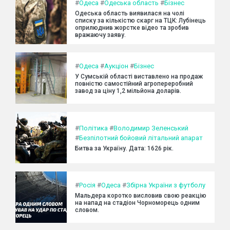
#
Одеса
#
Одеська область
#
Бізнес
Одеська область виявилася на чолі
списку за кількістю скарг на ТЦК: Лубінець
оприлюднив жорстке відео та зробив
вражаючу заяву.
#
Одеса
#
Аукціон
#
Бізнес
У Сумській області виставлено на продаж
повністю самостійний агропереробний
завод за ціну 1,2 мільйона доларів.
#
Політика
#
Володимир Зеленський
#
Безпілотний бойовий літальний апарат
Битва за Україну. Дата: 1626 рік.
#
Росія
#
Одеса
#
Збірна України з футболу
Мальдера коротко висловив свою реакцію
на напад на стадіон Чорноморець одним
словом.