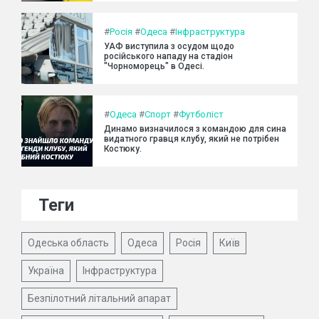
#
Росія
#
Одеса
#
Інфраструктура
УАФ виступила з осудом щодо
російського нападу на стадіон
"Чорноморець" в Одесі.
#
Одеса
#
Спорт
#
Футболіст
Динамо визначилося з командою для сина
видатного гравця клубу, який не потрібен
Костюку.
Теги
Одеська область
Одеса
Росія
Київ
Україна
Інфраструктура
Безпілотний літальний апарат