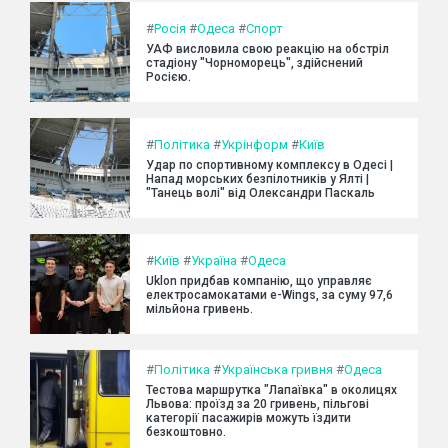
#
Росія
#
Одеса
#
Спорт
УАФ висловила свою реакцію на обстріл
стадіону "Чорноморець", здійснений
Росією.
#
Політика
#
Укрінформ
#
Київ
Удар по спортивному комплексу в Одесі |
Напад морських безпілотників у Ялті |
"Танець волі" від Олександри Паскаль
#
Київ
#
Україна
#
Одеса
Uklon придбав компанію, що управляє
електросамокатами e-Wings, за суму 97,6
мільйона гривень.
#
Політика
#
Українська гривня
#
Одеса
Тестова маршрутка "Лапаївка" в околицях
Львова: проїзд за 20 гривень, пільгові
категорії пасажирів можуть їздити
безкоштовно.