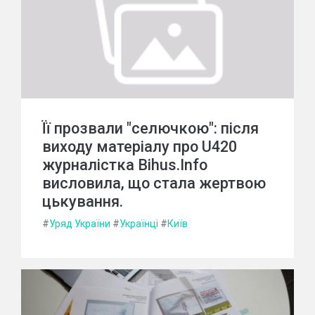
Її прозвали "селючкою": після
виходу матеріалу про U420
журналістка Bihus.Info
висловила, що стала жертвою
цькування.
#
Уряд України
#
Українці
#
Київ