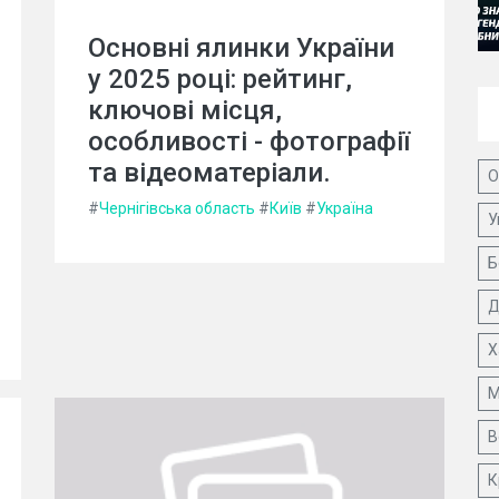
Основні ялинки України
у 2025 році: рейтинг,
ключові місця,
особливості - фотографії
та відеоматеріали.
О
#
Чернігівська область
#
Київ
#
Україна
У
Б
Д
Х
М
В
К