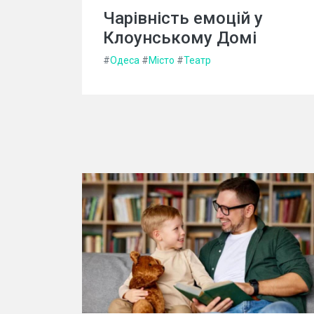
Чарівність емоцій у
Клоунському Домі
#
Одеса
#
Місто
#
Театр