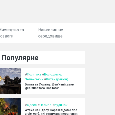
Мистецтво та
Навколишнє
розваги
середовище
Популярне
#
Політика
#
Володимир
Зеленський
#
Китай (регіон)
Битва за Україну. Дев’ятий день
дев’яностого шостого!
#
Одеса
#
Паливо
#
Будинок
Атака на Одесу: наразі відомо про
вісім осіб, які отримали поранення,