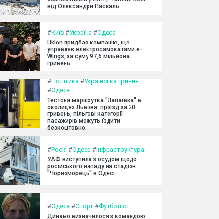
від Олександри Паскаль
#
Київ
#
Україна
#
Одеса
Uklon придбав компанію, що
управляє електросамокатами e-
Wings, за суму 97,6 мільйона
гривень.
#
Політика
#
Українська гривня
#
Одеса
Тестова маршрутка "Лапаївка" в
околицях Львова: проїзд за 20
гривень, пільгові категорії
пасажирів можуть їздити
безкоштовно.
#
Росія
#
Одеса
#
Інфраструктура
УАФ виступила з осудом щодо
російського нападу на стадіон
"Чорноморець" в Одесі.
#
Одеса
#
Спорт
#
Футболіст
Динамо визначилося з командою