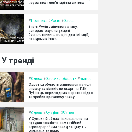
серед них і дев'ятирічна дитина.
#
Політика
#
Росія
#
Одеса
Вночі Росія здійснила атаку,
використовуючи ударні
безпілотники, а не цілі для імітації,
повідомив Ігнат.
У тренді
#
Одеса
#
Одеська область
#
Бізнес
Одеська область виявилася на чолі
списку за кількістю скарг на ТЦК:
Лубінець оприлюднив жорстке відео
та зробив вражаючу заяву.
#
Одеса
#
Аукціон
#
Бізнес
У Сумській області виставлено на
продаж повністю самостійний
агропереробний завод за ціну 1,2
мільйона доларів.