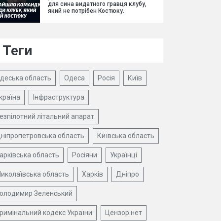
для сина видатного гравця клубу,
який не потрібен Костюку.
Теги
деська область
Одеса
Росія
Київ
країна
Інфраструктура
езпілотний літальний апарат
ніпропетровська область
Київська область
арківська область
Росіяни
Українці
иколаївська область
Харків
Дніпро
олодимир Зеленський
римінальний кодекс України
Цензор.нет