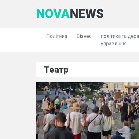
NOVA
NEWS
Політика
Бізнес
політика та дер
управління
Театр