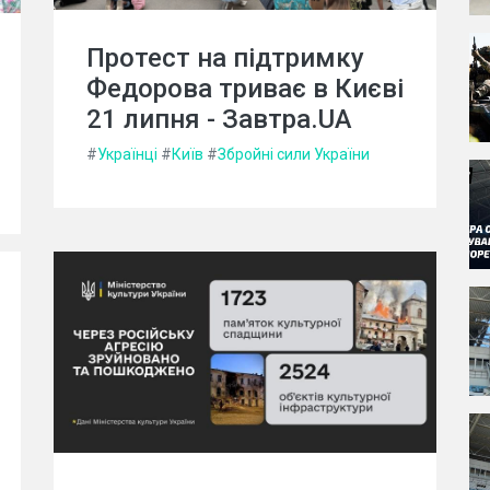
Протест на підтримку
Федорова триває в Києві
21 липня - Завтра.UA
#
Українці
#
Київ
#
Збройні сили України