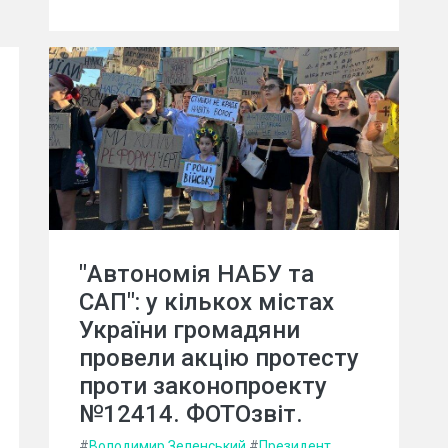
"Автономія НАБУ та
САП": у кількох містах
України громадяни
провели акцію протесту
проти законопроекту
№12414. ФОТОзвіт.
#
Володимир Зеленський
#
Президент