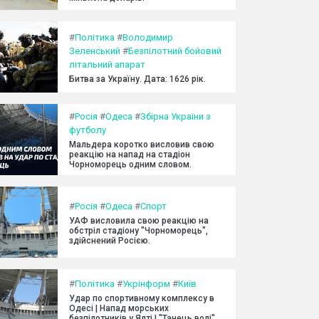
#
Політика
#
Володимир
Зеленський
#
Безпілотний бойовий
літальний апарат
Битва за Україну. Дата: 1626 рік.
#
Росія
#
Одеса
#
Збірна України з
футболу
Мальдера коротко висловив свою
реакцію на напад на стадіон
Чорноморець одним словом.
#
Росія
#
Одеса
#
Спорт
УАФ висловила свою реакцію на
обстріл стадіону "Чорноморець",
здійснений Росією.
#
Політика
#
Укрінформ
#
Київ
Удар по спортивному комплексу в
Одесі | Напад морських
безпілотників у Ялті | "Танець волі"