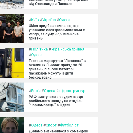
від Олександри Паскаль
#
Київ
#
Україна
#
Одеса
Uklon придбав компанію, що
управляє електросамокатами e-
Wings, за суму 97,6 мільйона
гривень.
#
Політика
#
Українська гривня
#
Одеса
Тестова маршрутка "Лапаївка" в
околицях Львова: проїзд за 20
гривень, пільгові категорії
пасажирів можуть їздити
безкоштовно.
#
Росія
#
Одеса
#
Інфраструктура
УАФ виступила з осудом щодо
російського нападу на стадіон
"Чорноморець" в Одесі.
#
Одеса
#
Спорт
#
Футболіст
Динамо визначилося з командою