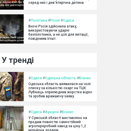
серед них і дев'ятирічна дитина.
#
Політика
#
Росія
#
Одеса
Вночі Росія здійснила атаку,
використовуючи ударні
безпілотники, а не цілі для імітації,
повідомив Ігнат.
У тренді
#
Одеса
#
Одеська область
#
Бізнес
Одеська область виявилася на чолі
списку за кількістю скарг на ТЦК:
Лубінець оприлюднив жорстке відео
та зробив вражаючу заяву.
#
Одеса
#
Аукціон
#
Бізнес
У Сумській області виставлено на
продаж повністю самостійний
агропереробний завод за ціну 1,2
мільйона доларів.