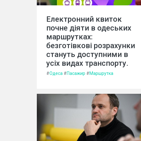
Електронний квиток
почне діяти в одеських
маршрутках:
безготівкові розрахунки
стануть доступними в
усіх видах транспорту.
#
Одеса
#
Пасажир
#
Маршрутка