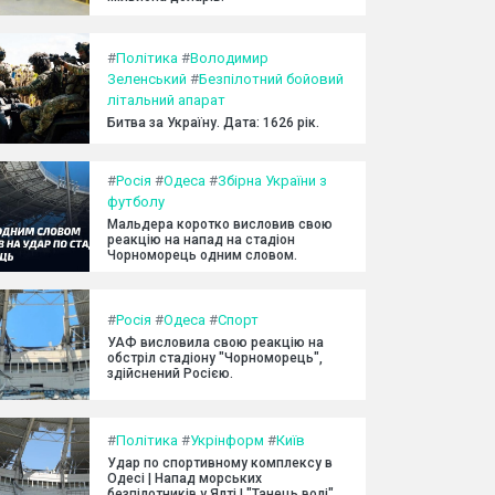
#
Політика
#
Володимир
Зеленський
#
Безпілотний бойовий
літальний апарат
Битва за Україну. Дата: 1626 рік.
#
Росія
#
Одеса
#
Збірна України з
футболу
Мальдера коротко висловив свою
реакцію на напад на стадіон
Чорноморець одним словом.
#
Росія
#
Одеса
#
Спорт
УАФ висловила свою реакцію на
обстріл стадіону "Чорноморець",
здійснений Росією.
#
Політика
#
Укрінформ
#
Київ
Удар по спортивному комплексу в
Одесі | Напад морських
безпілотників у Ялті | "Танець волі"