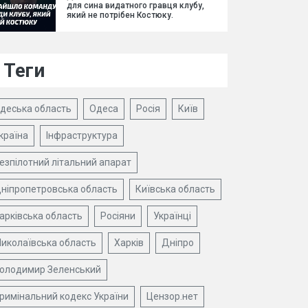
для сина видатного гравця клубу,
який не потрібен Костюку.
Теги
деська область
Одеса
Росія
Київ
країна
Інфраструктура
езпілотний літальний апарат
ніпропетровська область
Київська область
арківська область
Росіяни
Українці
иколаївська область
Харків
Дніпро
олодимир Зеленський
римінальний кодекс України
Цензор.нет