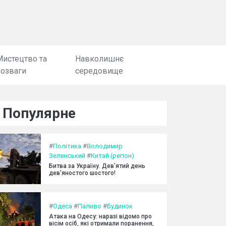
Мистецтво та
Навколишнє
розваги
середовище
Популярне
#
Політика
#
Володимир
Зеленський
#
Китай (регіон)
Битва за Україну. Дев’ятий день
дев’яностого шостого!
#
Одеса
#
Паливо
#
Будинок
Атака на Одесу: наразі відомо про
вісім осіб, які отримали поранення,