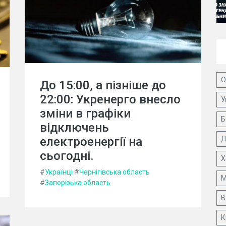
О
До 15:00, а пізніше до
22:00: Укренерго внесло
У
зміни в графіки
Б
відключень
електроенергії на
Д
сьогодні.
Х
#
Українці
#
Чернігівська область
М
#
Запорізька область
В
К