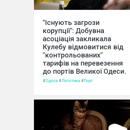
"Існують загрози
корупції": Добувна
асоціація закликала
Кулебу відмовитися від
"контрольованих"
тарифів на перевезення
до портів Великої Одеси.
#
Одеса
#
Логістика
#
Порт