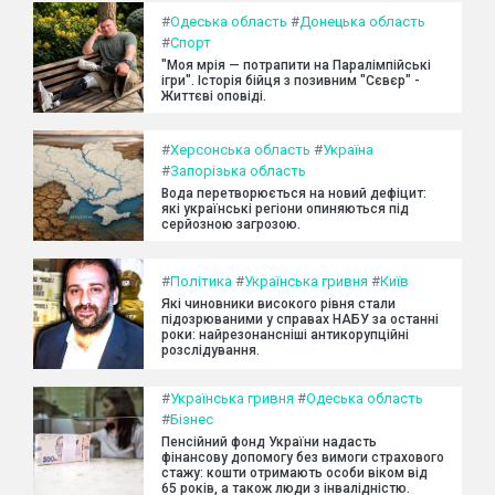
#
Одеська область
#
Донецька область
#
Спорт
"Моя мрія — потрапити на Паралімпійські
ігри". Історія бійця з позивним "Сєвєр" -
Життєві оповіді.
#
Херсонська область
#
Україна
#
Запорізька область
Вода перетворюється на новий дефіцит:
які українські регіони опиняються під
серйозною загрозою.
#
Політика
#
Українська гривня
#
Київ
Які чиновники високого рівня стали
підозрюваними у справах НАБУ за останні
роки: найрезонансніші антикорупційні
розслідування.
#
Українська гривня
#
Одеська область
#
Бізнес
Пенсійний фонд України надасть
фінансову допомогу без вимоги страхового
стажу: кошти отримають особи віком від
65 років, а також люди з інвалідністю.