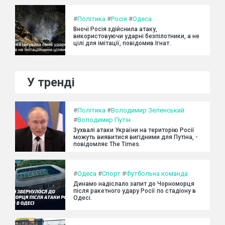
#
Політика
#
Росія
#
Одеса
Вночі Росія здійснила атаку,
використовуючи ударні безпілотники, а не
цілі для імітації, повідомив Ігнат.
У тренді
#
Політика
#
Володимир Зеленський
#
Володимир Путін
Зухвалі атаки України на територію Росії
можуть виявитися вигідними для Путіна, -
повідомляє The Times.
#
Одеса
#
Спорт
#
Футбольна команда
Динамо надіслало запит до Чорноморця
після ракетного удару Росії по стадіону в
Одесі.