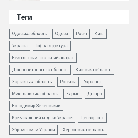
Теги
Одеська область
Одеса
Росія
Київ
Україна
Інфраструктура
Безпілотний літальний апарат
Дніпропетровська область
Київська область
Харківська область
Росіяни
Українці
Миколаївська область
Харків
Дніпро
Володимир Зеленський
Кримінальний кодекс України
Цензор.нет
Збройні сили України
Херсонська область