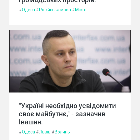
#
Одеса
#
Російська мова
#
Місто
"Україні необхідно усвідомити
своє майбутнє," - зазначив
Івашин.
#
Одеса
#
Львів
#
Волинь