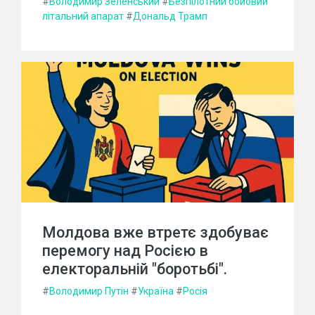
#
Володимир Зеленський
#
Безпілотний бойовий
літальний апарат
#
Дональд Трамп
Молдова вже втретє здобуває
перемогу над Росією в
електоральній "боротьбі".
#
Володимир Путін
#
Україна
#
Росія