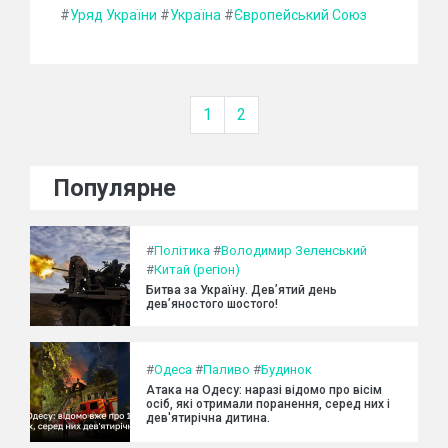
#
Уряд України
#
Україна
#
Європейський Союз
1
2
Популярне
#
Політика
#
Володимир Зеленський
#
Китай (регіон)
Битва за Україну. Дев’ятий день
дев’яностого шостого!
#
Одеса
#
Паливо
#
Будинок
Атака на Одесу: наразі відомо про вісім
осіб, які отримали поранення, серед них і
дев'ятирічна дитина.