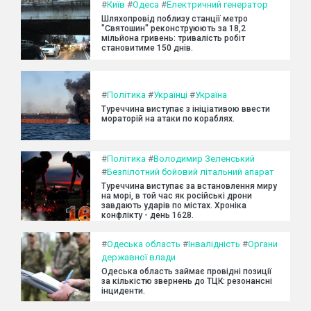
#
Київ
#
Одеса
#
Електричний генератор
Шляхопровід поблизу станції метро
"Святошин" реконструюють за 18,2
мільйона гривень: тривалість робіт
становитиме 150 днів.
#
Політика
#
Українці
#
Україна
Туреччина виступає з ініціативою ввести
мораторій на атаки по кораблях.
#
Політика
#
Володимир Зеленський
#
Безпілотний бойовий літальний апарат
Туреччина виступає за встановлення миру
на морі, в той час як російські дрони
завдають ударів по містах. Хроніка
конфлікту - день 1628.
#
Одеська область
#
Інвалідність
#
Органи
державної влади
Одеська область займає провідні позиції
за кількістю звернень до ТЦК: резонансні
інциденти.