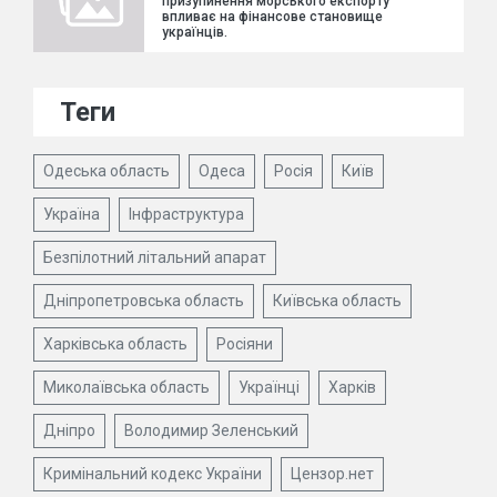
призупинення морського експорту
впливає на фінансове становище
українців.
Теги
Одеська область
Одеса
Росія
Київ
Україна
Інфраструктура
Безпілотний літальний апарат
Дніпропетровська область
Київська область
Харківська область
Росіяни
Миколаївська область
Українці
Харків
Дніпро
Володимир Зеленський
Кримінальний кодекс України
Цензор.нет