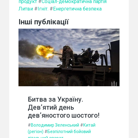
продукт
#
Соціал-демократична партія
Литви
#
Ігніт.
#
Енергетична безпека
Інші публікації
Битва за Україну.
Дев’ятий день
дев’яностого шостого!
#
Володимир Зеленський
#
Китай
(регіон)
#
Безпілотний бойовий
літальний апарат