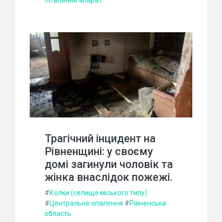
Трагічний інцидент на
Рівненщині: у своєму
домі загинули чоловік та
жінка внаслідок пожежі.
#
Колки (селище міського типу)
#
Центральне опалення
#
Рівненська
область