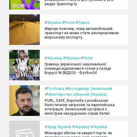
видах транспорту.
#
Україна
#
Росія
#
Одеса
Марчук пояснив, чому автомобільний
транспорт не може стати альтернативою
морському експорту.
#
Українці
#
Україна
#
Росія
Гравець української національної
команди відзначився голом у складі
Борусії М (ВІДЕО) - Футбол24
#
Політика
#
Володимир Зеленський
#
Міністерство оборони (Україна)
PURL, SAFE, боротьба з російською
балістичною загрозою та європейська
інтеграція: Зеленський зустрівся з
міністром закордонних справ Латвії.
#
Уряд України
#
Українці
#
Україна
Мільярдні збитки та закриті порти: як