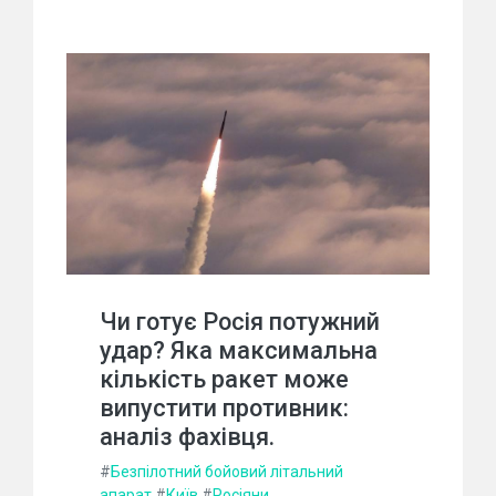
Чи готує Росія потужний
удар? Яка максимальна
кількість ракет може
випустити противник:
аналіз фахівця.
#
Безпілотний бойовий літальний
апарат
#
Київ
#
Росіяни