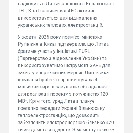
надходить з Литви, а техніка з Вільнюської
ТЕЦ-3 та Ігналинської АЕС активно
використовується для відновлення
українських теплових електростанцій.
У жовтні 2025 року прем'єр-міністрка
Ругінієне в Києві підтвердила, що Литва
братиме участь у ініціативі PURL
(Партнерство з відновлення України) та
використовуватиме інструмент SAFE для
захисту енергетичних мереж. Литовська
компанія Ignitis Group інвестувала 4
мільйони євро в закупівлю обладнання
для реалізації проекту з потужністю 120
МВт. Крім того, уряд Литви планує
поетапно передати Україні Вільнюську
теплоелектростанцію, що дозволить
забезпечити електроенергією близько 420
тисяч домогосподарств. З моменту початку