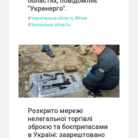
областях, повідомляє
"Укренерго".
#
Чернігівська область
#
Київ
#
Запорізька область
Розкрито мережі
нелегальної торгівлі
зброєю та боєприпасами
в Україні: заарештовано