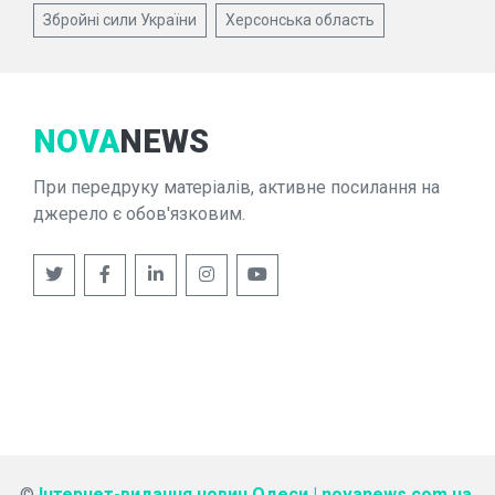
Збройні сили України
Херсонська область
NOVA
NEWS
При передруку матеріалів, активне посилання на
джерело є обов'язковим.
©
Інтернет-видання новин Одеси | novanews.com.ua
.