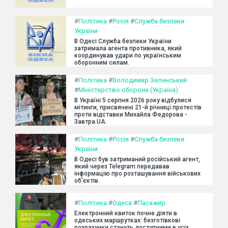
#
Політика
#
Росія
#
Служба безпеки
України
В Одесі Служба безпеки України
затримала агента противника, який
координував удари по українським
оборонним силам.
#
Політика
#
Володимир Зеленський
#
Міністерство оборони (Україна)
В Україні 5 серпня 2026 року відбулися
мітинги, присвячені 21-й річниці протестів
проти відставки Михайла Федорова -
Завтра.UA.
#
Політика
#
Росія
#
Служба безпеки
України
В Одесі був затриманий російський агент,
який через Telegram передавав
інформацію про розташування військових
об'єктів.
#
Політика
#
Одеса
#
Пасажир
Електронний квиток почне діяти в
одеських маршрутках: безготівкові
розрахунки стануть доступними в усіх