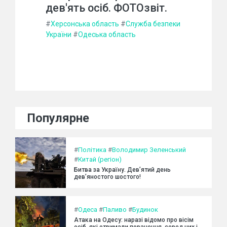
дев'ять осіб. ФОТОзвіт.
#
Херсонська область
#
Служба безпеки
України
#
Одеська область
Популярне
#
Політика
#
Володимир Зеленський
#
Китай (регіон)
Битва за Україну. Дев’ятий день
дев’яностого шостого!
#
Одеса
#
Паливо
#
Будинок
Атака на Одесу: наразі відомо про вісім