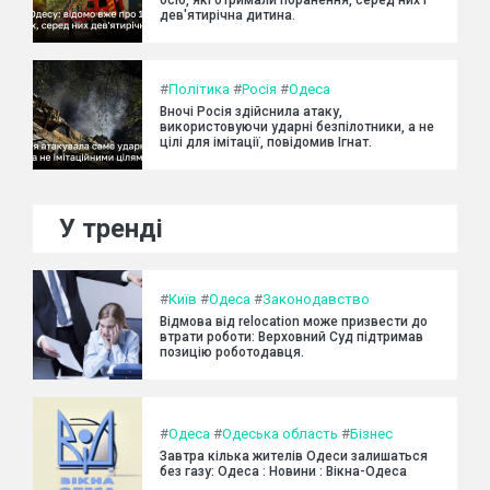
осіб, які отримали поранення, серед них і
дев'ятирічна дитина.
#
Політика
#
Росія
#
Одеса
Вночі Росія здійснила атаку,
використовуючи ударні безпілотники, а не
цілі для імітації, повідомив Ігнат.
У тренді
#
Київ
#
Одеса
#
Законодавство
Відмова від relocation може призвести до
втрати роботи: Верховний Суд підтримав
позицію роботодавця.
#
Одеса
#
Одеська область
#
Бізнес
Завтра кілька жителів Одеси залишаться
без газу: Одеса : Новини : Вікна-Одеса