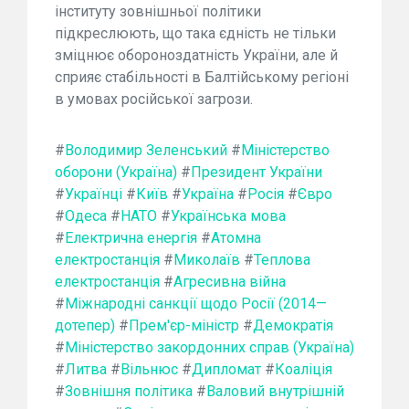
інституту зовнішньої політики
підкреслюють, що така єдність не тільки
зміцнює обороноздатність України, але й
сприяє стабільності в Балтійському регіоні
в умовах російської загрози.
#
Володимир Зеленський
#
Міністерство
оборони (Україна)
#
Президент України
#
Українці
#
Київ
#
Україна
#
Росія
#
Євро
#
Одеса
#
НАТО
#
Українська мова
#
Електрична енергія
#
Атомна
електростанція
#
Миколаїв
#
Теплова
електростанція
#
Агресивна війна
#
Міжнародні санкції щодо Росії (2014—
дотепер)
#
Прем'єр-міністр
#
Демократія
#
Міністерство закордонних справ (Україна)
#
Литва
#
Вільнюс
#
Дипломат
#
Коаліція
#
Зовнішня політика
#
Валовий внутрішній