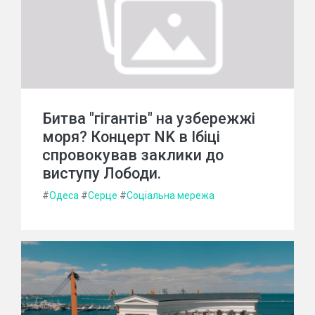
Битва "гігантів" на узбережжі
моря? Концерт NK в Ібіці
спровокував заклики до
виступу Лободи.
#
Одеса
#
Серце
#
Соціальна мережа