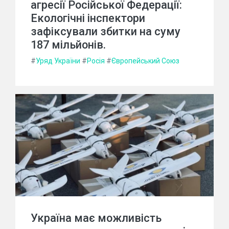
агресії Російської Федерації:
Екологічні інспектори
зафіксували збитки на суму
187 мільйонів.
#
Уряд України
#
Росія
#
Європейський Союз
Україна має можливість