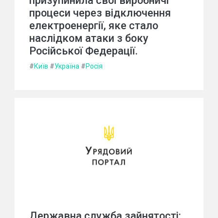
призупинила свої виробничі
процеси через відключення
електроенергії, яке стало
наслідком атаки з боку
Російської Федерації.
#
Київ
#
Україна
#
Росія
Державна служба зайнятості: