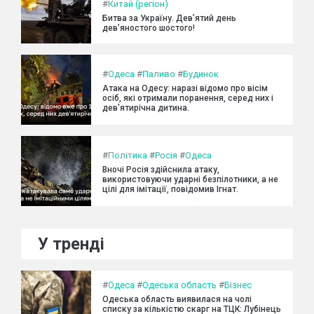
#
Китай (регіон)
Битва за Україну. Дев’ятий день
дев’яностого шостого!
#
Одеса
#
Паливо
#
Будинок
Атака на Одесу: наразі відомо про вісім
осіб, які отримали поранення, серед них і
дев'ятирічна дитина.
#
Політика
#
Росія
#
Одеса
Вночі Росія здійснила атаку,
використовуючи ударні безпілотники, а не
цілі для імітації, повідомив Ігнат.
У тренді
#
Одеса
#
Одеська область
#
Бізнес
Одеська область виявилася на чолі
списку за кількістю скарг на ТЦК: Лубінець