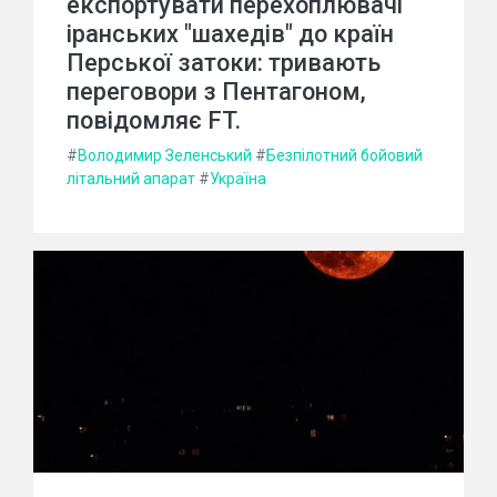
експортувати перехоплювачі
іранських "шахедів" до країн
Перської затоки: тривають
переговори з Пентагоном,
повідомляє FT.
#
Володимир Зеленський
#
Безпілотний бойовий
літальний апарат
#
Україна