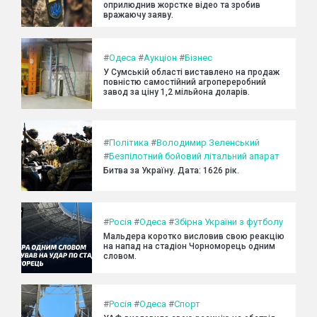
оприлюднив жорстке відео та зробив
вражаючу заяву.
#
Одеса
#
Аукціон
#
Бізнес
У Сумській області виставлено на продаж
повністю самостійний агропереробний
завод за ціну 1,2 мільйона доларів.
#
Політика
#
Володимир Зеленський
#
Безпілотний бойовий літальний апарат
Битва за Україну. Дата: 1626 рік.
#
Росія
#
Одеса
#
Збірна України з футболу
Мальдера коротко висловив свою реакцію
на напад на стадіон Чорноморець одним
словом.
#
Росія
#
Одеса
#
Спорт