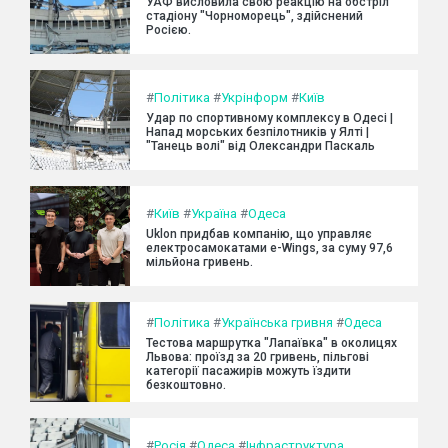
УАФ висловила свою реакцію на обстріл
стадіону "Чорноморець", здійснений
Росією.
#
Політика
#
Укрінформ
#
Київ
Удар по спортивному комплексу в Одесі |
Напад морських безпілотників у Ялті |
"Танець волі" від Олександри Паскаль
#
Київ
#
Україна
#
Одеса
Uklon придбав компанію, що управляє
електросамокатами e-Wings, за суму 97,6
мільйона гривень.
#
Політика
#
Українська гривня
#
Одеса
Тестова маршрутка "Лапаївка" в околицях
Львова: проїзд за 20 гривень, пільгові
категорії пасажирів можуть їздити
безкоштовно.
#
Росія
#
Одеса
#
Інфраструктура