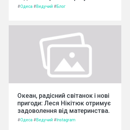
#
Одеса
#
Ведучий
#
Блог
Океан, радісний світанок і нові
пригоди: Леся Нікітюк отримує
задоволення від материнства.
#
Одеса
#
Ведучий
#
Instagram