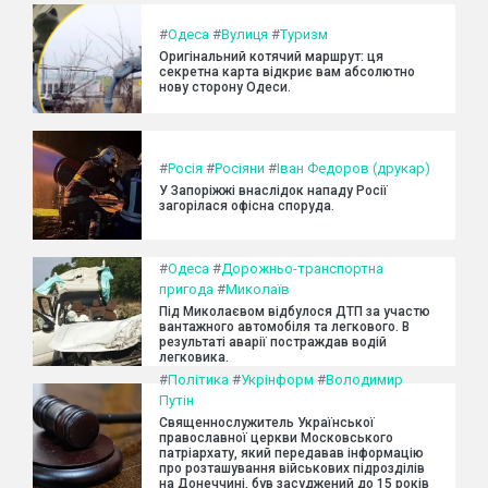
#
Одеса
#
Вулиця
#
Туризм
Оригінальний котячий маршрут: ця
секретна карта відкриє вам абсолютно
нову сторону Одеси.
#
Росія
#
Росіяни
#
Іван Федоров (друкар)
У Запоріжжі внаслідок нападу Росії
загорілася офісна споруда.
#
Одеса
#
Дорожньо-транспортна
пригода
#
Миколаїв
Під Миколаєвом відбулося ДТП за участю
вантажного автомобіля та легкового. В
результаті аварії постраждав водій
легковика.
#
Політика
#
Укрінформ
#
Володимир
Путін
Священнослужитель Української
православної церкви Московського
патріархату, який передавав інформацію
про розташування військових підрозділів
на Донеччині, був засуджений до 15 років