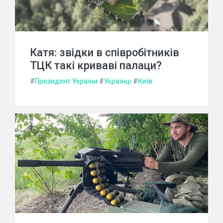
Катя: звідки в співробітників
ТЦК такі криваві палаци?
#
Президент України
#
Українці
#
Київ