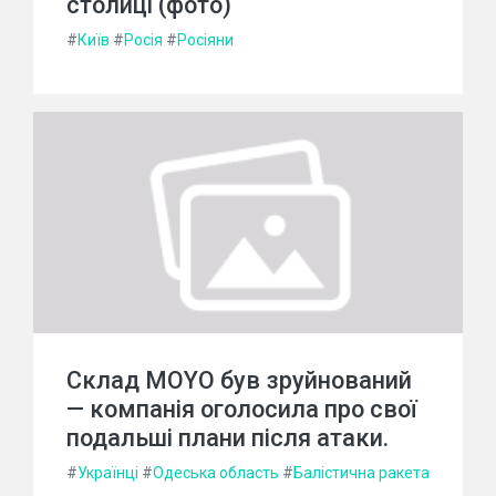
столиці (фото)
#
Київ
#
Росія
#
Росіяни
Склад MOYO був зруйнований
— компанія оголосила про свої
подальші плани після атаки.
#
Українці
#
Одеська область
#
Балістична ракета