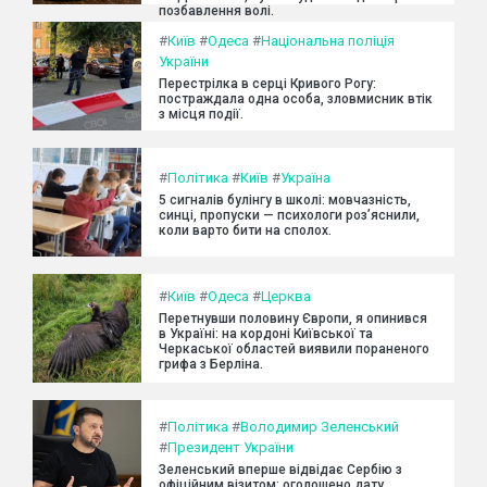
позбавлення волі.
#
Київ
#
Одеса
#
Національна поліція
України
Перестрілка в серці Кривого Рогу:
постраждала одна особа, зловмисник втік
з місця події.
#
Політика
#
Київ
#
Україна
5 сигналів булінгу в школі: мовчазність,
синці, пропуски — психологи роз’яснили,
коли варто бити на сполох.
#
Київ
#
Одеса
#
Церква
Перетнувши половину Європи, я опинився
в Україні: на кордоні Київської та
Черкаської областей виявили пораненого
грифа з Берліна.
#
Політика
#
Володимир Зеленський
#
Президент України
Зеленський вперше відвідає Сербію з
офіційним візитом: оголошено дату.