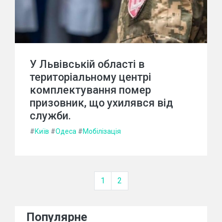
У Львівській області в
територіальному центрі
комплектування помер
призовник, що ухилявся від
служби.
#
Київ
#
Одеса
#
Мобілізація
1
2
Популярне