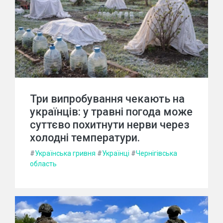
Три випробування чекають на
українців: у травні погода може
суттєво похитнути нерви через
холодні температури.
#
Українська гривня
#
Українці
#
Чернігівська
область