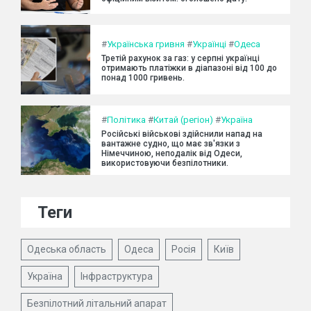
#
Українська гривня
#
Українці
#
Одеса
Третій рахунок за газ: у серпні українці
отримають платіжки в діапазоні від 100 до
понад 1000 гривень.
#
Політика
#
Китай (регіон)
#
Україна
Російські військові здійснили напад на
вантажне судно, що має зв'язки з
Німеччиною, неподалік від Одеси,
використовуючи безпілотники.
Теги
Одеська область
Одеса
Росія
Київ
Україна
Інфраструктура
Безпілотний літальний апарат