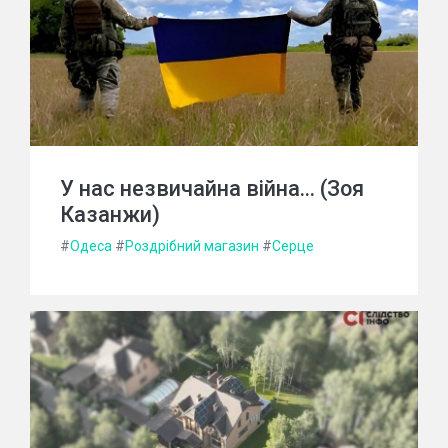
У нас незвичайна війна... (Зоя
Казанжи)
#
Одеса
#
Роздрібний магазин
#
Серце