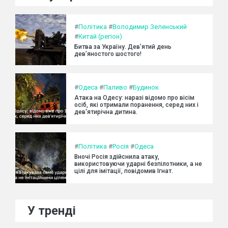
#
Політика
#
Володимир Зеленський
#
Китай (регіон)
Битва за Україну. Дев’ятий день
дев’яностого шостого!
#
Одеса
#
Паливо
#
Будинок
Атака на Одесу: наразі відомо про вісім
осіб, які отримали поранення, серед них і
дев'ятирічна дитина.
#
Політика
#
Росія
#
Одеса
Вночі Росія здійснила атаку,
використовуючи ударні безпілотники, а не
цілі для імітації, повідомив Ігнат.
У тренді