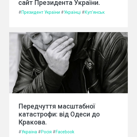
сайт Президента України.
#
Президент України
#
Українці
#
Куп'янськ
Передчуття масштабної
катастрофи: від Одеси до
Кракова.
#
Україна
#
Росія
#
Facebook