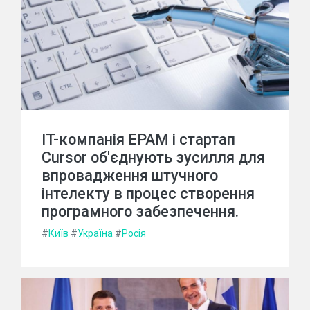
IT-компанія EPAM і стартап
Cursor об'єднують зусилля для
впровадження штучного
інтелекту в процес створення
програмного забезпечення.
#
Київ
#
Україна
#
Росія