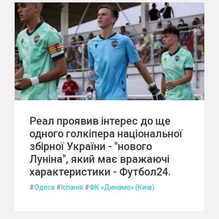
Реал проявив інтерес до ще
одного голкіпера національної
збірної України - "нового
Луніна", який має вражаючі
характеристики - Футбол24.
#
Одеса
#
Іспанія
#
ФК «Динамо» (Київ)