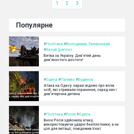
1
2
3
Популярне
#
Політика
#
Володимир Зеленський
#
Китай (регіон)
Битва за Україну. Дев’ятий день
дев’яностого шостого!
#
Одеса
#
Паливо
#
Будинок
Атака на Одесу: наразі відомо про вісім
осіб, які отримали поранення, серед них і
дев'ятирічна дитина.
#
Політика
#
Росія
#
Одеса
Вночі Росія здійснила атаку,
використовуючи ударні безпілотники, а не
цілі для імітації, повідомив Ігнат.