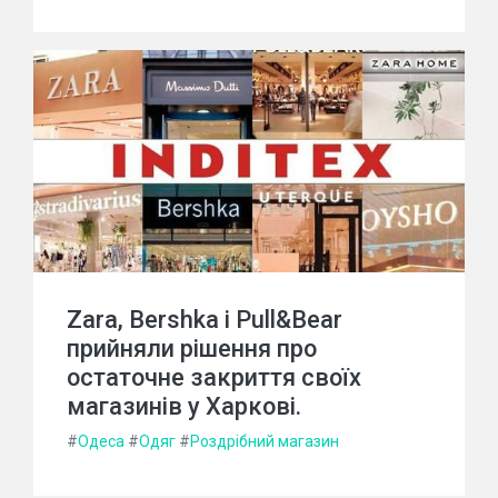
Zara, Bershka і Pull&Bear
прийняли рішення про
остаточне закриття своїх
магазинів у Харкові.
#
Одеса
#
Одяг
#
Роздрібний магазин