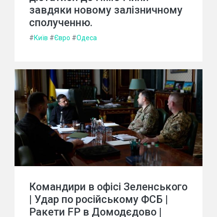
завдяки новому залізничному
сполученню.
#
Київ
#
Євро
#
Одеса
Командири в офісі Зеленського
| Удар по російському ФСБ |
Ракети FP в Домодєдово |