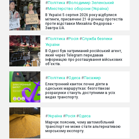
#
Політика
#
Володимир Зеленський
#
Міністерство оборони (Україна)
В Україні 5 серпня 2026 року відбулися
мітинги, присвячені 21-й річниці протестів
проти відставки Михайла Федорова -
Завтра.UA.
#
Політика
#
Росія
#
Служба безпеки
України
В Одесі був затриманий російський агент,
який через Telegram передавав
інформацію про розташування військових
об'єктів.
#
Політика
#
Одеса
#
Пасажир
Електронний квиток почне діяти в
одеських маршрутках: безготівкові
розрахунки стануть доступними в усіх
видах транспорту.
#
Україна
#
Росія
#
Одеса
Марчук пояснив, чому автомобільний
транспорт не може стати альтернативою
морському експорту.