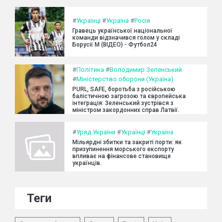
#
Українці
#
Україна
#
Росія
Гравець української національної
команди відзначився голом у складі
Борусії М (ВІДЕО) - Футбол24
#
Політика
#
Володимир Зеленський
#
Міністерство оборони (Україна)
PURL, SAFE, боротьба з російською
балістичною загрозою та європейська
інтеграція: Зеленський зустрівся з
міністром закордонних справ Латвії.
#
Уряд України
#
Українці
#
Україна
Мільярдні збитки та закриті порти: як
призупинення морського експорту
впливає на фінансове становище
українців.
Теги