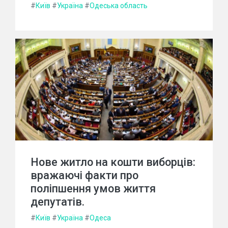
#
Київ
#
Україна
#
Одеська область
Нове житло на кошти виборців:
вражаючі факти про
поліпшення умов життя
депутатів.
#
Київ
#
Україна
#
Одеса