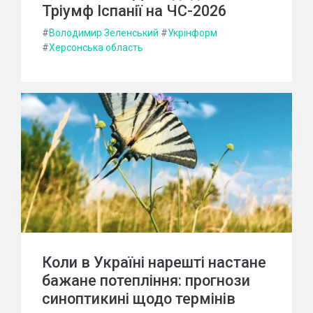
Тріумф Іспанії на ЧС-2026
#
Володимир Зеленський
#
Укрінформ
#
Херсонська область
Коли в Україні нарешті настане
бажане потепління: прогнози
синоптикині щодо термінів