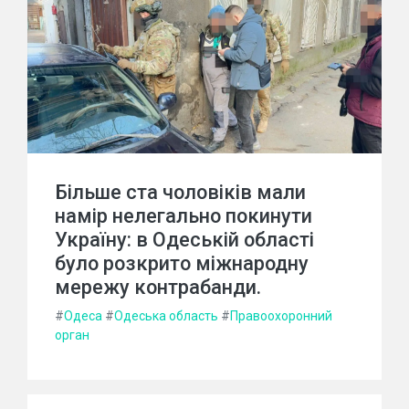
Більше ста чоловіків мали
намір нелегально покинути
Україну: в Одеській області
було розкрито міжнародну
мережу контрабанди.
#
Одеса
#
Одеська область
#
Правоохоронний
орган