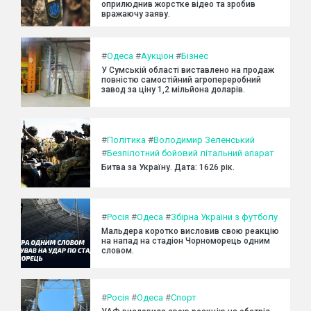
оприлюднив жорстке відео та зробив
вражаючу заяву.
#
Одеса
#
Аукціон
#
Бізнес
У Сумській області виставлено на продаж
повністю самостійний агропереробний
завод за ціну 1,2 мільйона доларів.
#
Політика
#
Володимир Зеленський
#
Безпілотний бойовий літальний апарат
Битва за Україну. Дата: 1626 рік.
#
Росія
#
Одеса
#
Збірна України з футболу
Мальдера коротко висловив свою реакцію
на напад на стадіон Чорноморець одним
словом.
#
Росія
#
Одеса
#
Спорт