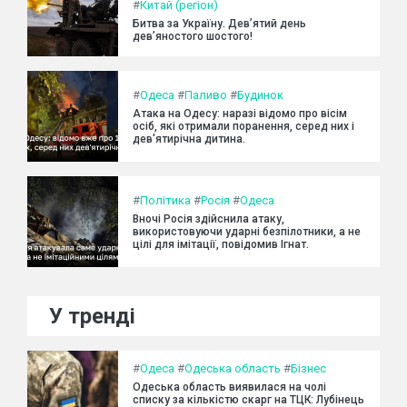
#
Китай (регіон)
Битва за Україну. Дев’ятий день
дев’яностого шостого!
#
Одеса
#
Паливо
#
Будинок
Атака на Одесу: наразі відомо про вісім
осіб, які отримали поранення, серед них і
дев'ятирічна дитина.
#
Політика
#
Росія
#
Одеса
Вночі Росія здійснила атаку,
використовуючи ударні безпілотники, а не
цілі для імітації, повідомив Ігнат.
У тренді
#
Одеса
#
Одеська область
#
Бізнес
Одеська область виявилася на чолі
списку за кількістю скарг на ТЦК: Лубінець