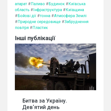
апарат
#
Паливо
#
Будинок
#
Київська
область
#
Інфраструктура
#
Київщина
#
Бойові дії
#
тонна
#
Атмосфера Землі
#
Природне середовище
#
Забруднення
повітря
#
Пластик
Інші публікації
Битва за Україну.
Дев’ятий день