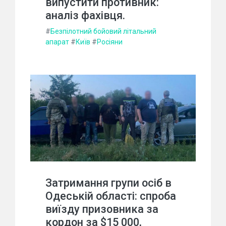
випустити противник:
аналіз фахівця.
#
Безпілотний бойовий літальний
апарат
#
Київ
#
Росіяни
Затримання групи осіб в
Одеській області: спроба
виїзду призовника за
кордон за $15 000,