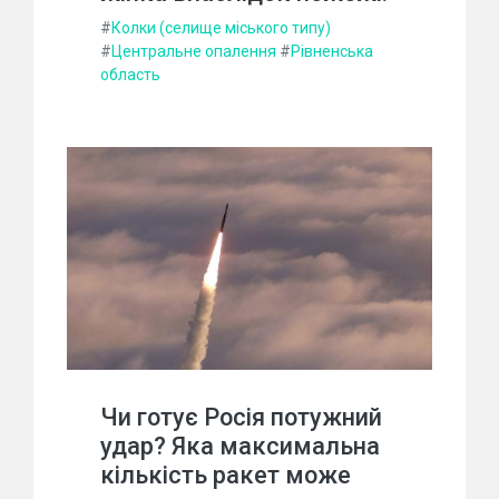
#
Колки (селище міського типу)
#
Центральне опалення
#
Рівненська
область
Чи готує Росія потужний
удар? Яка максимальна
кількість ракет може