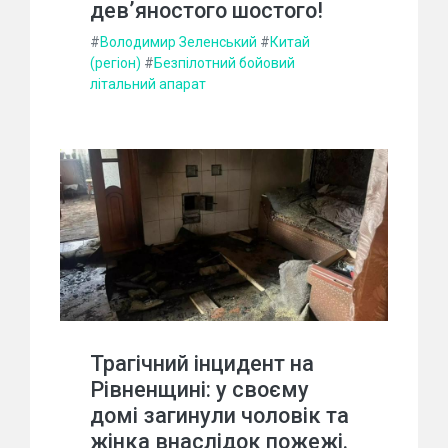
дев’яностого шостого!
#
Володимир Зеленський
#
Китай
(регіон)
#
Безпілотний бойовий
літальний апарат
Трагічний інцидент на
Рівненщині: у своєму
домі загинули чоловік та
жінка внаслідок пожежі.