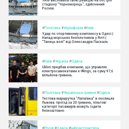
УАФ висловила свою реакцію на обстріл
стадіону "Чорноморець", здійснений
Росією.
#
Політика
#
Укрінформ
#
Київ
Удар по спортивному комплексу в Одесі |
Напад морських безпілотників у Ялті |
"Танець волі" від Олександри Паскаль
#
Київ
#
Україна
#
Одеса
Uklon придбав компанію, що управляє
електросамокатами e-Wings, за суму 97,6
мільйона гривень.
#
Політика
#
Українська гривня
#
Одеса
Тестова маршрутка "Лапаївка" в околицях
Львова: проїзд за 20 гривень, пільгові
категорії пасажирів можуть їздити
безкоштовно.
#
Росія
#
Одеса
#
Інфраструктура