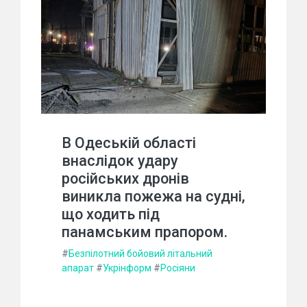
В Одеській області
внаслідок удару
російських дронів
виникла пожежа на судні,
що ходить під
панамським прапором.
#
Безпілотний бойовий літальний
апарат
#
Укрінформ
#
Росіяни