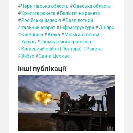
#
Чернігівська область
#
Одеська область
#
Крилата ракета
#
Балістична ракета
#
Російська імперія
#
Безпілотний
літальний апарат
#
Інфраструктура
#
Дніпро
#
Київщина
#
Атака
#
Міський голова
#
Харків
#
Громадський транспорт
#
Київський район (Полтава)
#
Ракета
#
Вибух
#
Свята Церква
Інші публікації