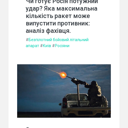
Чи готує Росія потужний
удар? Яка максимальна
кількість ракет може
випустити противник:
аналіз фахівця.
#
Безпілотний бойовий літальний
апарат
#
Київ
#
Росіяни