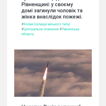
Рівненщині: у своєму
домі загинули чоловік та
жінка внаслідок пожежі.
#
Колки (селище міського типу)
#
Центральне опалення
#
Рівненська
область