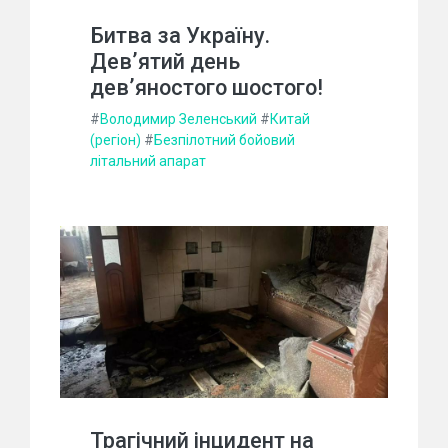
Битва за Україну.
Дев’ятий день
дев’яностого шостого!
#
Володимир Зеленський
#
Китай
(регіон)
#
Безпілотний бойовий
літальний апарат
Трагічний інцидент на