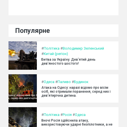
Популярне
#
Політика
#
Володимир Зеленський
#
Китай (регіон)
Битва за Україну. Дев’ятий день
дев’яностого шостого!
#
Одеса
#
Паливо
#
Будинок
Атака на Одесу: наразі відомо про вісім
осіб, які отримали поранення, серед них і
дев'ятирічна дитина.
#
Політика
#
Росія
#
Одеса
Вночі Росія здійснила атаку,
використовуючи ударні безпілотники, а не