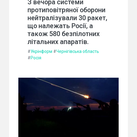
З вечора системи
протиповітряної оборони
нейтралізували 30 ракет,
що належать Росії, а
також 580 безпілотних
літальних апаратів.
#
Укрінформ
#
Чернігівська область
#
Росія