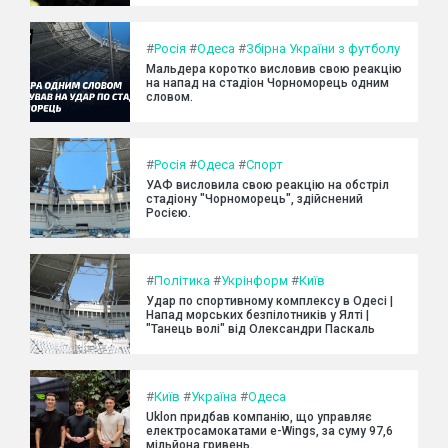
#
Росія
#
Одеса
#
Збірна України з футболу
Мальдера коротко висловив свою реакцію
на напад на стадіон Чорноморець одним
словом.
#
Росія
#
Одеса
#
Спорт
УАФ висловила свою реакцію на обстріл
стадіону "Чорноморець", здійснений
Росією.
#
Політика
#
Укрінформ
#
Київ
Удар по спортивному комплексу в Одесі |
Напад морських безпілотників у Ялті |
"Танець волі" від Олександри Паскаль
#
Київ
#
Україна
#
Одеса
Uklon придбав компанію, що управляє
електросамокатами e-Wings, за суму 97,6
мільйона гривень.