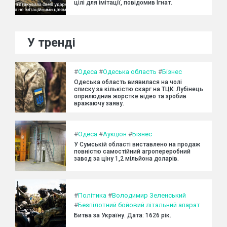
цілі для імітації, повідомив Ігнат.
У тренді
#
Одеса
#
Одеська область
#
Бізнес
Одеська область виявилася на чолі
списку за кількістю скарг на ТЦК: Лубінець
оприлюднив жорстке відео та зробив
вражаючу заяву.
#
Одеса
#
Аукціон
#
Бізнес
У Сумській області виставлено на продаж
повністю самостійний агропереробний
завод за ціну 1,2 мільйона доларів.
#
Політика
#
Володимир Зеленський
#
Безпілотний бойовий літальний апарат
Битва за Україну. Дата: 1626 рік.