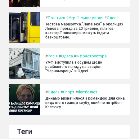
#
Політика
#
Українська гривня
#
Одеса
Тестова маршрутка "Лапаївка" в околицях
Львова: проїзд за 20 гривень, пільгові
категорії пасажирів можуть їздити
безкоштовно.
#
Росія
#
Одеса
#
Інфраструктура
УАФ виступила з осудом щодо
російського нападу на стадіон
"Чорноморець" в Одесі.
#
Одеса
#
Спорт
#
Футболіст
Динамо визначилося з командою для сина
видатного гравця клубу, який не потрібен
Костюку.
Теги