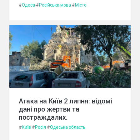
#
Одеса
#
Російська мова
#
Місто
Атака на Київ 2 липня: відомі
дані про жертви та
постраждалих.
#
Київ
#
Росія
#
Одеська область