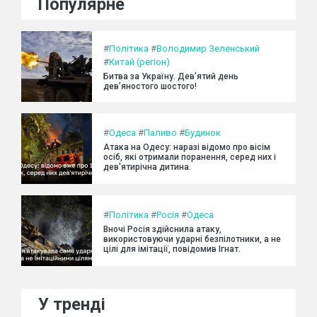
Популярне
#
Політика
#
Володимир Зеленський
#
Китай (регіон)
Битва за Україну. Дев’ятий день
дев’яностого шостого!
#
Одеса
#
Паливо
#
Будинок
Атака на Одесу: наразі відомо про вісім
осіб, які отримали поранення, серед них і
дев'ятирічна дитина.
#
Політика
#
Росія
#
Одеса
Вночі Росія здійснила атаку,
використовуючи ударні безпілотники, а не
цілі для імітації, повідомив Ігнат.
У тренді