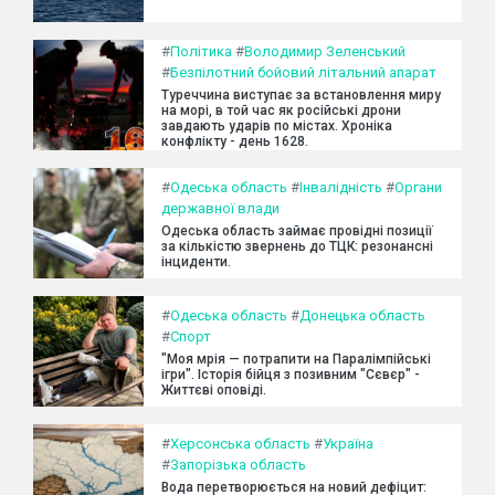
#
Політика
#
Володимир Зеленський
#
Безпілотний бойовий літальний апарат
Туреччина виступає за встановлення миру
на морі, в той час як російські дрони
завдають ударів по містах. Хроніка
конфлікту - день 1628.
#
Одеська область
#
Інвалідність
#
Органи
державної влади
Одеська область займає провідні позиції
за кількістю звернень до ТЦК: резонансні
інциденти.
#
Одеська область
#
Донецька область
#
Спорт
"Моя мрія — потрапити на Паралімпійські
ігри". Історія бійця з позивним "Сєвєр" -
Життєві оповіді.
#
Херсонська область
#
Україна
#
Запорізька область
Вода перетворюється на новий дефіцит: