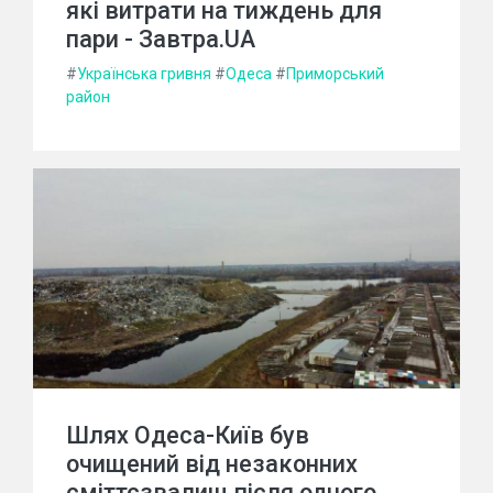
які витрати на тиждень для
пари - Завтра.UA
#
Українська гривня
#
Одеса
#
Приморський
район
Шлях Одеса-Київ був
очищений від незаконних
сміттєзвалищ після одного