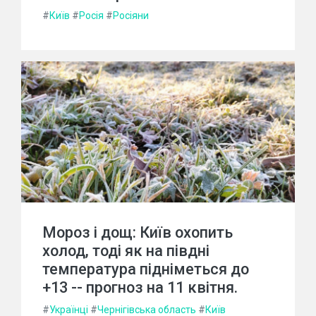
#
Київ
#
Росія
#
Росіяни
Мороз і дощ: Київ охопить
холод, тоді як на півдні
температура підніметься до
+13 -- прогноз на 11 квітня.
#
Українці
#
Чернігівська область
#
Київ