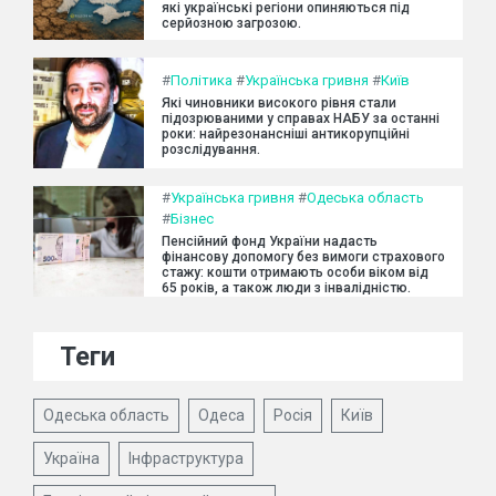
які українські регіони опиняються під
серйозною загрозою.
#
Політика
#
Українська гривня
#
Київ
Які чиновники високого рівня стали
підозрюваними у справах НАБУ за останні
роки: найрезонансніші антикорупційні
розслідування.
#
Українська гривня
#
Одеська область
#
Бізнес
Пенсійний фонд України надасть
фінансову допомогу без вимоги страхового
стажу: кошти отримають особи віком від
65 років, а також люди з інвалідністю.
Теги
Одеська область
Одеса
Росія
Київ
Україна
Інфраструктура