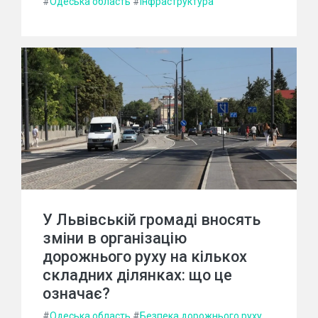
#
Одеська область
#
Інфраструктура
У Львівській громаді вносять
зміни в організацію
дорожнього руху на кількох
складних ділянках: що це
означає?
#
Одеська область
#
Безпека дорожнього руху