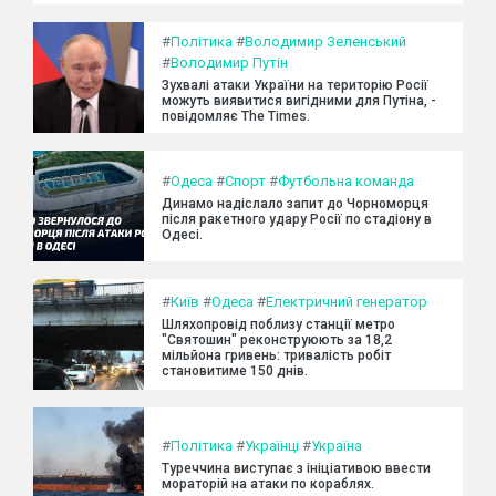
#
Політика
#
Володимир Зеленський
#
Володимир Путін
Зухвалі атаки України на територію Росії
можуть виявитися вигідними для Путіна, -
повідомляє The Times.
#
Одеса
#
Спорт
#
Футбольна команда
Динамо надіслало запит до Чорноморця
після ракетного удару Росії по стадіону в
Одесі.
#
Київ
#
Одеса
#
Електричний генератор
Шляхопровід поблизу станції метро
"Святошин" реконструюють за 18,2
мільйона гривень: тривалість робіт
становитиме 150 днів.
#
Політика
#
Українці
#
Україна
Туреччина виступає з ініціативою ввести
мораторій на атаки по кораблях.