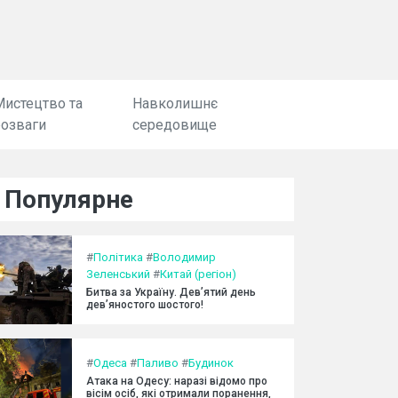
Мистецтво та
Навколишнє
розваги
середовище
Популярне
#
Політика
#
Володимир
Зеленський
#
Китай (регіон)
Битва за Україну. Дев’ятий день
дев’яностого шостого!
#
Одеса
#
Паливо
#
Будинок
Атака на Одесу: наразі відомо про
вісім осіб, які отримали поранення,