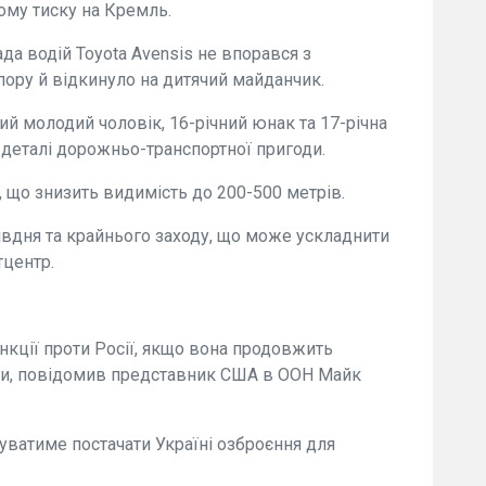
ому тиску на Кремль.
ада водій Toyota Avensis не впорався з
пору й відкинуло на дитячий майданчик.
ний молодий чоловік, 16-річний юнак та 17-річна
деталі дорожньо-транспортної пригоди.
н, що знизить видимість до 200-500 метрів.
 півдня та крайнього заходу, що може ускладнити
тцентр.
нкції проти Росії, якщо вона продовжить
ни, повідомив представник США в ООН Майк
ватиме постачати Україні озброєння для