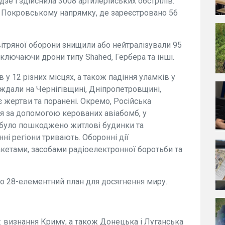
зе і здійснила 3008 артилерійських обстрілів.
 Покровському напрямку, де зареєстровано 56
вітряної оборони знищили або нейтралізували 95
ключаючи дрони типу Shahed, Гербера та інші.
 у 12 різних місцях, а також падіння уламків у
аждали на Чернігівщині, Дніпропетровщині,
є жертви та поранені. Окремо, Російська
я за допомогою керованих авіабомб, у
ож було пошкоджено житлові будинки та
нні регіони тривають. Оборонні дії
акетами, засобами радіоелектронної боротьби та
о 28-елементний план для досягнення миру.
и: визнання Криму, а також Донецька і Луганська