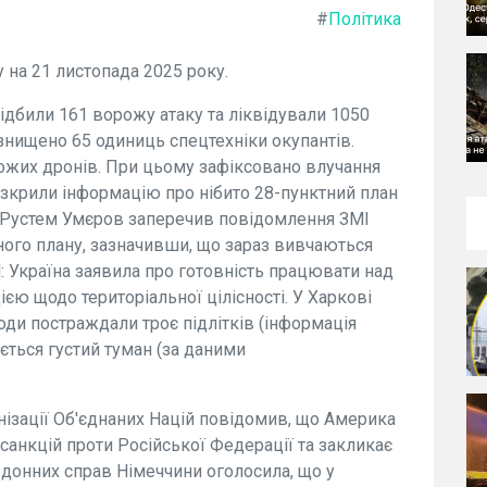
#
Політика
у на 21 листопада 2025 року.
дбили 161 ворожу атаку та ліквідували 1050
 знищено 65 одиниць спецтехніки окупантів.
ожих дронів. При цьому зафіксовано влучання
озкрили інформацію про нібито 28-пунктний план
 Рустем Умєров заперечив повідомлення ЗМІ
ного плану, зазначивши, що зараз вивчаються
: Україна заявила про готовність працювати над
єю щодо територіальної цілісності. У Харкові
ди постраждали троє підлітків (інформація
кується густий туман (за даними
ізації Об'єднаних Націй повідомив, що Америка
анкцій проти Російської Федерації та закликає
ордонних справ Німеччини оголосила, що у