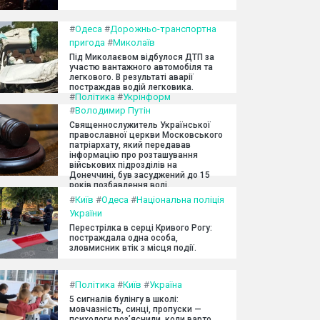
#
Одеса
#
Дорожньо-транспортна
пригода
#
Миколаїв
Під Миколаєвом відбулося ДТП за
участю вантажного автомобіля та
легкового. В результаті аварії
постраждав водій легковика.
#
Політика
#
Укрінформ
#
Володимир Путін
Священнослужитель Української
православної церкви Московського
патріархату, який передавав
інформацію про розташування
військових підрозділів на
Донеччині, був засуджений до 15
років позбавлення волі.
#
Київ
#
Одеса
#
Національна поліція
України
Перестрілка в серці Кривого Рогу:
постраждала одна особа,
зловмисник втік з місця події.
#
Політика
#
Київ
#
Україна
5 сигналів булінгу в школі:
мовчазність, синці, пропуски —
психологи роз’яснили, коли варто