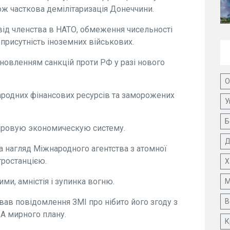
кож часткова демілітаризація Донеччини.
 від членства в НАТО, обмеження чисельності
 присутність іноземних військових.
новленням санкцій проти РФ у разі нового
О
ародних фінансових ресурсів та заморожених
У
Б
ировую экономическую систему.
Д
та нагляд Міжнародного агентства з атомної
тростанцією.
Х
ими, амністія і зупинка вогню.
М
ав повідомлення ЗМІ про нібито його згоду з
В
А мирного плану.
К