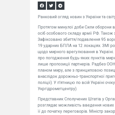
Ранковий огляд новин з України та світ
Протягом минулої доби Сили оборони ві
осіб особового складу армії РФ. Також
Зафіксовано збиття/подавлення 95 вор
19 ударних БПЛА на 12 локаціях. ЗМІ р
щодо мирного врегулювання в Україні.
про погодження будь-яких пунктів мир
лише пропозиції партнерів. Радбез ООН
планом миру, але з принциповою позиці
внаслідок дорожньо-транспортної приго
поліції). У п'ятницю по всій Україні очі
Укргідрометцентру).
Представник Сполучених Штатів у Орган
розглядає можливість введення нових с
її до початку переговорів. Міністр зак