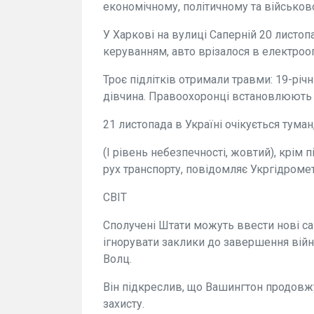
економічному, політичному та військов
У Харкові на вулиці Саперній 20 листоп
керуванням, авто врізалося в електроо
Троє підлітків отримали травми: 19-річ
дівчина. Правоохоронці встановлюють 
21 листопада в Україні очікується тума
(I рівень небезпечності, жовтий), крім
рух транспорту, повідомляє Укргідроме
СВІТ
Сполучені Штати можуть ввести нові са
ігнорувати заклики до завершення вій
Волц.
Він підкреслив, що Вашингтон продовжу
захисту.