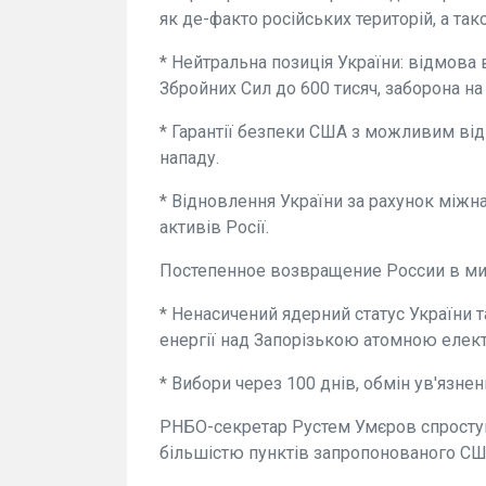
як де-факто російських територій, а та
* Нейтральна позиція України: відмова
Збройних Сил до 600 тисяч, заборона на
* Гарантії безпеки США з можливим від
нападу.
* Відновлення України за рахунок міжн
активів Росії.
Постепенное возвращение России в м
* Ненасичений ядерний статус України 
енергії над Запорізькою атомною елек
* Вибори через 100 днів, обмін ув'язнен
РНБО-секретар Рустем Умєров спростув
більшістю пунктів запропонованого СШ