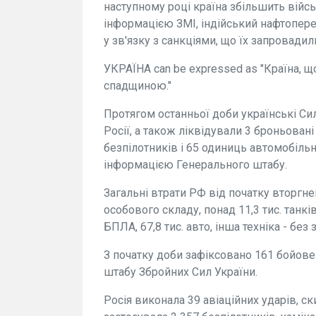
наступному році країна збільшить війсь
інформацією ЗМІ, індійський нафтопере
у зв'язку з санкціями, що їх запровадил
УКРАЇНА can be expressed as "Країна, 
спадщиною."
Протягом останньої доби українські С
Росії, а також ліквідували 3 броньовані
безпілотників і 65 одиниць автомобільно
інформацією Генерального штабу.
Загальні втрати РФ від початку вторгнен
особового складу, понад 11,3 тис. танків,
БПЛА, 67,8 тис. авто, інша техніка - без
З початку доби зафіксовано 161 бойове
штабу Збройних Сил України.
Росія виконала 39 авіаційних ударів, с