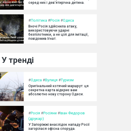
серед них і дев'ятирічна дитина.
#
Політика
#
Росія
#
Одеса
Вночі Росія здійснила атаку,
використовуючи ударні
безпілотники, а не цілі для імітації,
повідомив Ігнат.
У тренді
#
Одеса
#
Вулиця
#
Туризм
Оригінальний котячий маршрут: ця
секретна карта відкриє вам
абсолютно нову сторону Одеси.
#
Росія
#
Росіяни
#
Іван Федоров
(друкар)
У Запоріжжі внаслідок нападу Росії
загорілася офісна споруда.