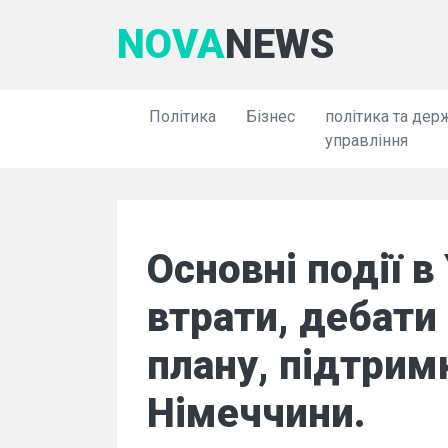
NOVA
NEWS
Політика
Бізнес
політика та дер
управління
Основні події в 
втрати, дебат
плану, підтрим
Німеччини.