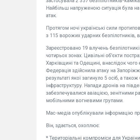
застосувала 2 357 безпілотників-камікад
Найбільш напруженою ситуація була на
атак.
Протягом ночі українські сили протипо
з 115 ворожих ударних безпілотників, в
Зареєстровано 19 влучень безпілотників
чотирьох зонах. Цивільні об'єкти постр
Харківщині та Одещині, внаслідок чого 
Федерація здійснила атаку на Запоріжж
результаті якої загинуло 5 осіб, а так
інфраструктуру. Напади дронів на півде
забезпечувалися авіацією, зенітними р
мобільними вогневими групами.
Мас-медіа опублікували інформацію пр
Він, здається, охоплює:
* Територіальні компроміси для Україн