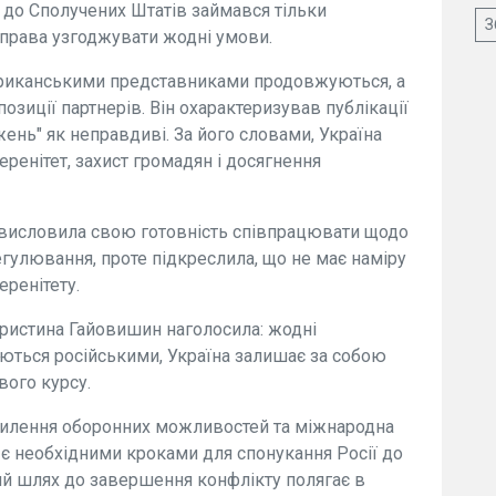
и до Сполучених Штатів займався тільки
З
 права узгоджувати жодні умови.
ериканськими представниками продовжуються, а
озиції партнерів. Він охарактеризував публікації
ень" як неправдиві. За його словами, Україна
ренітет, захист громадян і досягнення
а висловила свою готовність співпрацювати щодо
егулювання, проте підкреслила, що не має наміру
еренітету.
Христина Гайовишин наголосила: жодні
аються російськими, Україна залишає за собою
вого курсу.
осилення оборонних можливостей та міжнародна
 є необхідними кроками для спонукання Росії до
ий шлях до завершення конфлікту полягає в