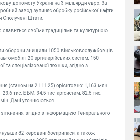
кову допомогу Україні на 3 мільярди євро. За
робний завод зупиняє обробку російської нафти
и Сполучені Штати.
що славиться своїми традиціями та культурною
или оборони знищили 1050 військовослужбовців
 автомобілі, 20 артилерійських систем, 150
ї та спеціалізованої техніки, згідно з
ня (станом на 21.11.25) орієнтовно: 1,163 млн
 23,6 тис. ББМ, 34,5 тис. артсистем, 82,6 тис.
 змін. Дані уточнюються.
 зіткнення, згідно з інформацією Генерального
кинувши 82 керовані боєприпаси, а також