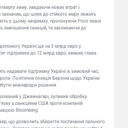
етверту зиму, завдаючи нових втрат і
н зазначив, що шлях до стійкого миру лежить
ть у цьому напрямку, пропонуючи Росії певні
ь зменшення санкцій, та закликаючи до
допомогу Україні ще на 3 млрд євро у
сяг підтримки до 12 млрд євро, заявив глава
ть надавати підтримку Україні в зимовий час,
ропи. Політична позиція Берліна щодо України
бутні міжнародні рішення.
ашований у Джамнагарі, зупинив обробку
зв'язку з санкціями США проти компаній
рмацією Bloomberg.
вер, що дозволить зберегти постачання пального