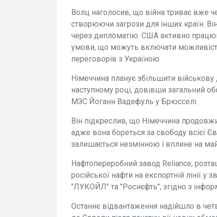
Волц наголосив, що війна триває вже ч
створюючи загрози для інших країн. Ві
через дипломатію. США активно працюю
умови, що можуть включати можливіст
переговорів з Україною.
Німеччина планує збільшити військову 
наступному році, довівши загальний об
МЗС Йоганн Вадефуль у Брюсселі.
Він підкреслив, що Німеччина продовжи
адже вона бореться за свободу всієї Єв
залишається незмінною і вплине на май
Нафтопереробний завод Reliance, розт
російської нафти на експортній лінії у 
"ЛУКОЙЛ" та "Роснєфть", згідно з інфо
Останнє відвантаження надійшло в чет