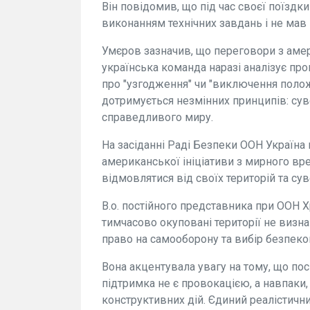
Він повідомив, що під час своєї поїздк
виконанням технічних завдань і не мав
Умєров зазначив, що переговори з ам
українська команда наразі аналізує проп
про "узгодження" чи "виключення полож
дотримується незмінних принципів: суве
справедливого миру.
На засіданні Раді Безпеки ООН Україн
американської ініціативи з мирного вр
відмовлятися від своїх територій та сув
В.о. постійного представника при ООН 
тимчасово окуповані території не визн
право на самооборону та вибір безпеко
Вона акцентувала увагу на тому, що п
підтримка не є провокацією, а навпаки,
конструктивних дій. Єдиний реалістичн