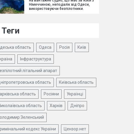
на вантажне судно, що має зв'язки з
Німеччиною, неподалік від Одеси,
використовуючи безпілотники.
Теги
деська область
Одеса
Росія
Київ
країна
Інфраструктура
езпілотний літальний апарат
ніпропетровська область
Київська область
арківська область
Росіяни
Українці
иколаївська область
Харків
Дніпро
олодимир Зеленський
римінальний кодекс України
Цензор.нет