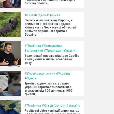
бити на сполох.
#
Київ
#
Одеса
#
Церква
Перетнувши половину Європи, я
опинився в Україні: на кордоні
Київської та Черкаської областей
виявили пораненого грифа з
Берліна.
#
Політика
#
Володимир
Зеленський
#
Президент України
Зеленський вперше відвідає Сербію
з офіційним візитом: оголошено
дату.
#
Українська гривня
#
Українці
#
Одеса
Третій рахунок за газ: у серпні
українці отримають платіжки в
діапазоні від 100 до понад 1000
гривень.
#
Політика
#
Китай (регіон)
#
Україна
Російські військові здійснили напад