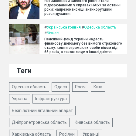
Які чиновники високого рівня стали
підозрюваними у справах НАБУ за останні
роки: найрезонансніші антикорупційні
розслідування.
#
Українська гривня
#
Одеська область
#
Бізнес
Пенсійний фонд України надасть
фінансову допомогу без вимоги страхового
стажу: кошти отримають особи віком від
65 років, а також люди з інвалідністю.
Теги
Одеська область
Одеса
Росія
Київ
Україна
Інфраструктура
Безпілотний літальний апарат
Дніпропетровська область
Київська область
Харківська область
Росіяни
Українці