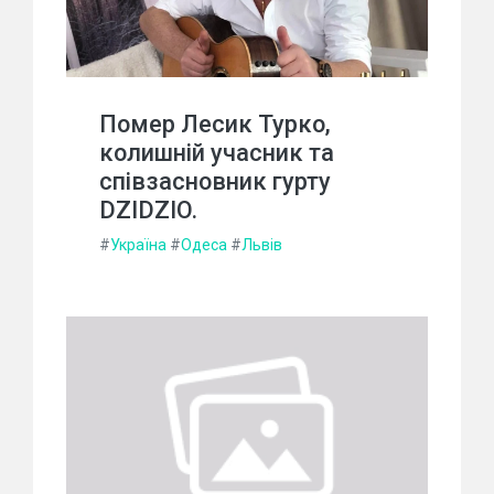
Помер Лесик Турко,
колишній учасник та
співзасновник гурту
DZIDZIO.
#
Україна
#
Одеса
#
Львів