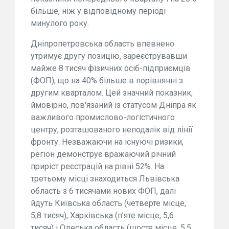
більше, ніж у відповідному періоді
минулого року.
Дніпропетровська область впевнено
утримує другу позицію, зареєструвавши
майже 8 тисяч фізичних осіб-підприємців
(ФОП), що на 40% більше в порівнянні з
другим кварталом. Цей значний показник,
ймовірно, пов'язаний із статусом Дніпра як
важливого промислово-логістичного
центру, розташованого неподалік від лінії
фронту. Незважаючи на існуючі ризики,
регіон демонструє вражаючий річний
приріст реєстрацій на рівні 52%. На
третьому місці знаходиться Львівська
область з 6 тисячами нових ФОП, далі
йдуть Київська область (четверте місце,
5,8 тисяч), Харківська (п’яте місце, 5,6
тисяч) і Одеська область (шосте місце, 5,5