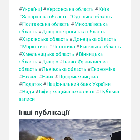
#
Українці
#
Херсонська область
#
Київ
#
Запорізька область
#
Одеська область
#
Полтавська область
#
Миколаївська
область
#
Дніпропетровська область
#
Харківська область
#
Донецька область
#
Маркетинг
#
Логістика
#
Київська область
#
Хмельницька область
#
Вінницька
область
#
Дніпро
#
Івано-Франківська
область
#
Львівська область
#
Економіка
#
Бізнес
#
Банк
#
Підприємництво
#
Податок
#
Національний банк України
#
Види
#
Інформаційні технології
#
Публічні
записи
Інші публікації