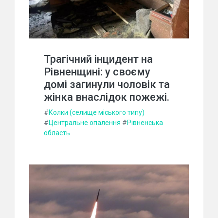
Трагічний інцидент на
Рівненщині: у своєму
домі загинули чоловік та
жінка внаслідок пожежі.
#
Колки (селище міського типу)
#
Центральне опалення
#
Рівненська
область