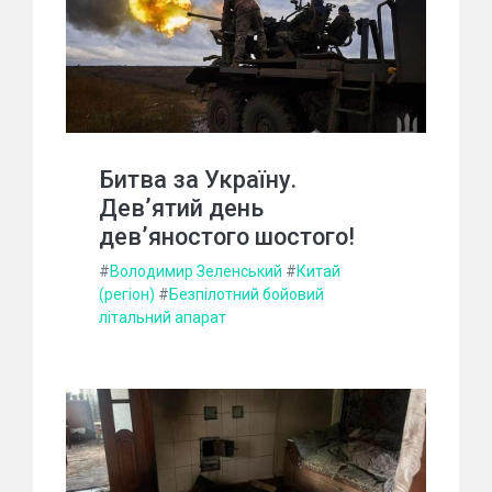
Битва за Україну.
Дев’ятий день
дев’яностого шостого!
#
Володимир Зеленський
#
Китай
(регіон)
#
Безпілотний бойовий
літальний апарат