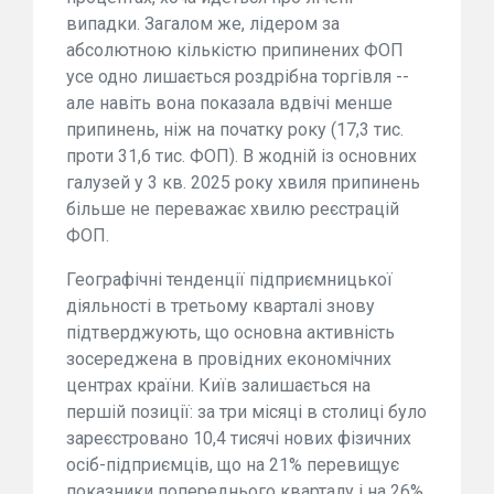
випадки. Загалом же, лідером за
абсолютною кількістю припинених ФОП
усе одно лишається роздрібна торгівля --
але навіть вона показала вдвічі менше
припинень, ніж на початку року (17,3 тис.
проти 31,6 тис. ФОП). В жодній із основних
галузей у 3 кв. 2025 року хвиля припинень
більше не переважає хвилю реєстрацій
ФОП.
Географічні тенденції підприємницької
діяльності в третьому кварталі знову
підтверджують, що основна активність
зосереджена в провідних економічних
центрах країни. Київ залишається на
першій позиції: за три місяці в столиці було
зареєстровано 10,4 тисячі нових фізичних
осіб-підприємців, що на 21% перевищує
показники попереднього кварталу і на 26%