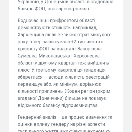
Україною, у Донецькій області ліквідовано
більше ФОП, ніж зареєстровано.
Водночас інші прифронтові області
демонструють стійкість: наприклад,
Харківщина після великих втрат минулого
року тепер зафіксувала +2 тис. чистого
приросту ФОП за квартал і Запорізька,
Сумська, Миколаївська і Херсонська
області у другому кварталі теж вийшли в
плюс. У третьому кварталі ця тенденція
збереглася -- всюди кількість реєстрацій
перевищує або, як мінімум, дорівнює
кількості припинень. Жоден регіон (окрім
згаданої Донеччини) більше не показує
від'ємного балансу підприємництва.
Гендерний аналіз – це процес вивчення та
оцінки впливу гендеру на різні аспекти
суспільного життя, включаючи економіку,