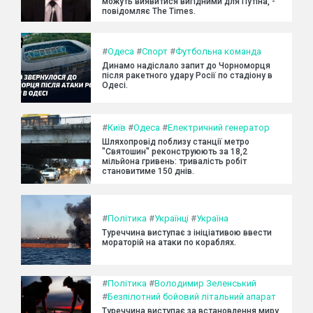
можуть виявитися вигідними для Путіна, -
повідомляє The Times.
#
Одеса
#
Спорт
#
Футбольна команда
Динамо надіслало запит до Чорноморця
після ракетного удару Росії по стадіону в
Одесі.
#
Київ
#
Одеса
#
Електричний генератор
Шляхопровід поблизу станції метро
"Святошин" реконструюють за 18,2
мільйона гривень: тривалість робіт
становитиме 150 днів.
#
Політика
#
Українці
#
Україна
Туреччина виступає з ініціативою ввести
мораторій на атаки по кораблях.
#
Політика
#
Володимир Зеленський
#
Безпілотний бойовий літальний апарат
Туреччина виступає за встановлення миру