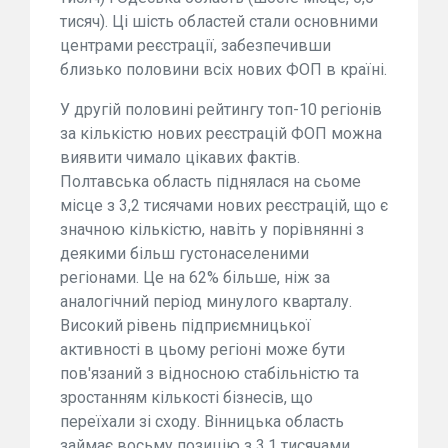
тисяч). Ці шість областей стали основними
центрами реєстрації, забезпечивши
близько половини всіх нових ФОП в країні.
У другій половині рейтингу топ-10 регіонів
за кількістю нових реєстрацій ФОП можна
виявити чимало цікавих фактів.
Полтавська область піднялася на сьоме
місце з 3,2 тисячами нових реєстрацій, що є
значною кількістю, навіть у порівнянні з
деякими більш густонаселеними
регіонами. Це на 62% більше, ніж за
аналогічний період минулого кварталу.
Високий рівень підприємницької
активності в цьому регіоні може бути
пов'язаний з відносною стабільністю та
зростанням кількості бізнесів, що
переїхали зі сходу. Вінницька область
займає восьму позицію з 3,1 тисячами