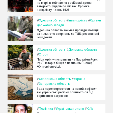
на морі, в той час як російські дрони
завдають ударів по містах. Хроніка
конфлікту - день 1628.
#
Одеська область
#
Інвалідність
#
Органи
державної влади
Одеська область займає провідні позиції
за кількістю звернень до ТЦК: резонансні
інциденти.
#
Одеська область
#
Донецька область
#
Спорт
"Моя мрія — потрапити на Паралімпійські
ігри". Історія бійця з позивним "Сєвєр" -
Життєві оповіді.
#
Херсонська область
#
Україна
#
Запорізька область
Вода перетворюється на новий дефіцит:
які українські регіони опиняються під
серйозною загрозою.
#
Політика
#
Українська гривня
#
Київ