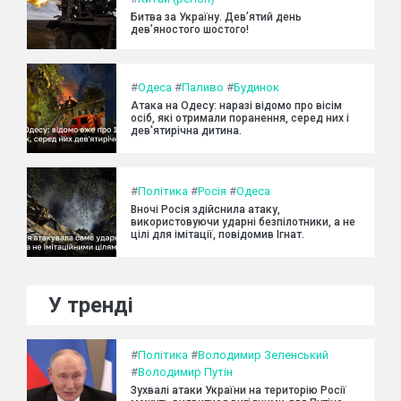
Битва за Україну. Дев’ятий день
дев’яностого шостого!
#
Одеса
#
Паливо
#
Будинок
Атака на Одесу: наразі відомо про вісім
осіб, які отримали поранення, серед них і
дев'ятирічна дитина.
#
Політика
#
Росія
#
Одеса
Вночі Росія здійснила атаку,
використовуючи ударні безпілотники, а не
цілі для імітації, повідомив Ігнат.
У тренді
#
Політика
#
Володимир Зеленський
#
Володимир Путін
Зухвалі атаки України на територію Росії