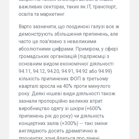
важливих секторах, таких як IT, транспорт,
освіта та маркетинг.
Варто зазначити, що поодинокі галузі все ж
демонструють збільшення припинень, але
часто це пов'язано з невеликими
абсолютними цифрами. Приміром, у сфері
громадських організацій (підприємці з
основним видом економічної діяльності
94.11, 94.12, 94.20, 94.91, 94.92 або 94.99)
кількість припинених ФОП в третьому
кварталі зросла на 40% проти минулого
року. Деякі нішеві види діяльності також
зазнали пропорційно великих втрат:
виробництво одягу зі шкіри (+600%
припинень рік до року) чи діяльність
концертних залів (+300%) -- такі зміни
виглядають досить драматично в
процентах, хоча йдеться про лічені