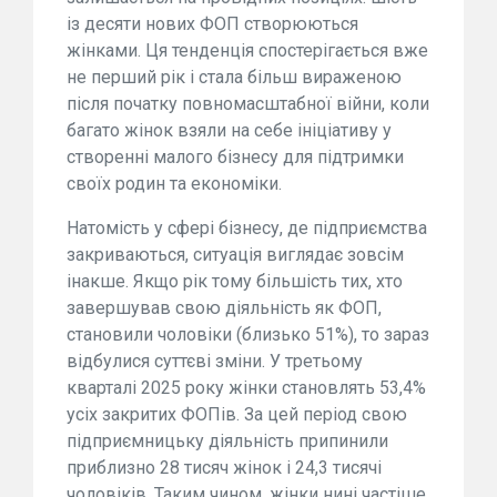
із десяти нових ФОП створюються
жінками. Ця тенденція спостерігається вже
не перший рік і стала більш вираженою
після початку повномасштабної війни, коли
багато жінок взяли на себе ініціативу у
створенні малого бізнесу для підтримки
своїх родин та економіки.
Натомість у сфері бізнесу, де підприємства
закриваються, ситуація виглядає зовсім
інакше. Якщо рік тому більшість тих, хто
завершував свою діяльність як ФОП,
становили чоловіки (близько 51%), то зараз
відбулися суттєві зміни. У третьому
кварталі 2025 року жінки становлять 53,4%
усіх закритих ФОПів. За цей період свою
підприємницьку діяльність припинили
приблизно 28 тисяч жінок і 24,3 тисячі
чоловіків. Таким чином, жінки нині частіше