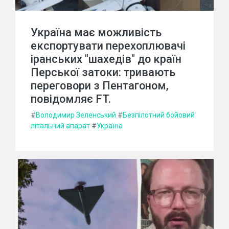
Україна має можливість
експортувати перехоплювачі
іранських "шахедів" до країн
Перської затоки: тривають
переговори з Пентагоном,
повідомляє FT.
#
Володимир Зеленський
#
Безпілотний бойовий
літальний апарат
#
Україна