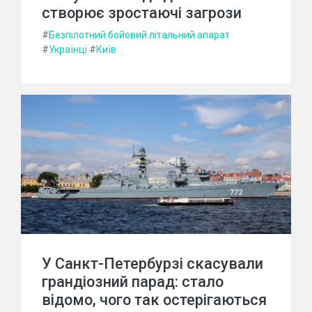
створює зростаючі загрози
#
Безпілотний бойовий літальний апарат
#
Українці
#
Київ
У Санкт-Петербурзі скасували
грандіозний парад: стало
відомо, чого так остерігаються