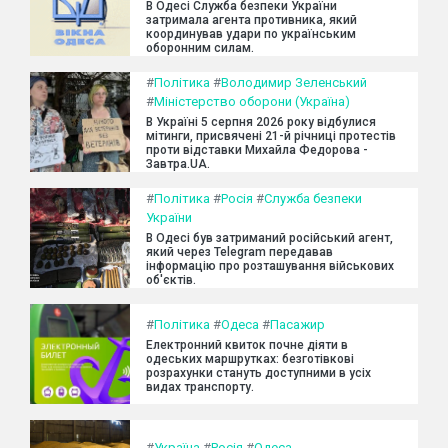
В Одесі Служба безпеки України
затримала агента противника, який
координував удари по українським
оборонним силам.
#
Політика
#
Володимир Зеленський
#
Міністерство оборони (Україна)
В Україні 5 серпня 2026 року відбулися
мітинги, присвячені 21-й річниці протестів
проти відставки Михайла Федорова -
Завтра.UA.
#
Політика
#
Росія
#
Служба безпеки
України
В Одесі був затриманий російський агент,
який через Telegram передавав
інформацію про розташування військових
об'єктів.
#
Політика
#
Одеса
#
Пасажир
Електронний квиток почне діяти в
одеських маршрутках: безготівкові
розрахунки стануть доступними в усіх
видах транспорту.
#
Україна
#
Росія
#
Одеса