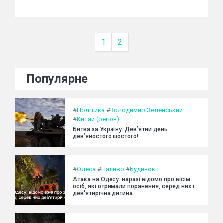
1
2
Популярне
#
Політика
#
Володимир Зеленський
#
Китай (регіон)
Битва за Україну. Дев’ятий день
дев’яностого шостого!
#
Одеса
#
Паливо
#
Будинок
Атака на Одесу: наразі відомо про вісім
осіб, які отримали поранення, серед них і
дев'ятирічна дитина.