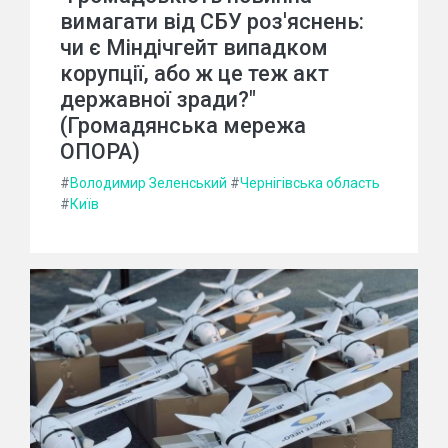
вимагати від СБУ роз'яснень:
чи є Міндічгейт випадком
корупції, або ж це теж акт
державної зради?"
(Громадянська мережа
ОПОРА)
#
Володимир Зеленський
#
Чернігівська область
#
Київ