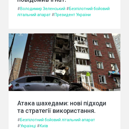
#
Володимир Зеленський
#
Безпілотний бойовий
літальний апарат
#
Президент України
Атака шахедами: нові підходи
та стратегії використання.
#
Безпілотний бойовий літальний апарат
#
Українці
#
Київ