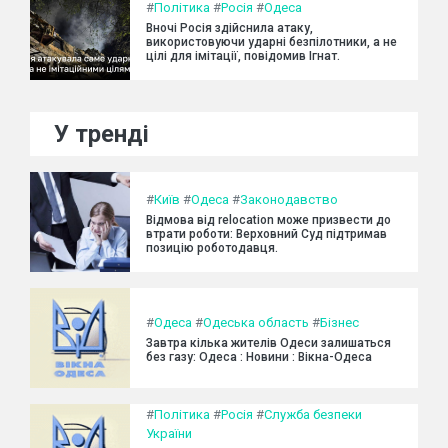
#
Політика
#
Росія
#
Одеса
Вночі Росія здійснила атаку,
використовуючи ударні безпілотники, а не
цілі для імітації, повідомив Ігнат.
У тренді
#
Київ
#
Одеса
#
Законодавство
Відмова від relocation може призвести до
втрати роботи: Верховний Суд підтримав
позицію роботодавця.
#
Одеса
#
Одеська область
#
Бізнес
Завтра кілька жителів Одеси залишаться
без газу: Одеса : Новини : Вікна-Одеса
#
Політика
#
Росія
#
Служба безпеки
України