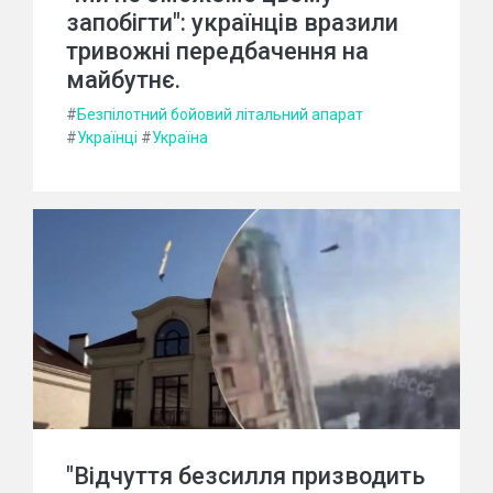
запобігти": українців вразили
тривожні передбачення на
майбутнє.
#
Безпілотний бойовий літальний апарат
#
Українці
#
Україна
"Відчуття безсилля призводить