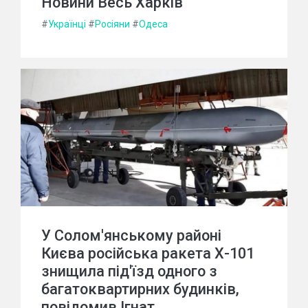
Новини Весь Харків
#
Українці
#
Росіяни
#
Одеса
У Солом'янському районі
Києва російська ракета Х-101
знищила під'їзд одного з
багатоквартирних будинків,
повідомив Ігнат.