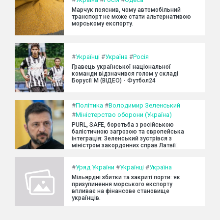
Марчук пояснив, чому автомобільний
транспорт не може стати альтернативою
морському експорту.
#
Українці
#
Україна
#
Росія
Гравець української національної
команди відзначився голом у складі
Борусії М (ВІДЕО) - Футбол24
#
Політика
#
Володимир Зеленський
#
Міністерство оборони (Україна)
PURL, SAFE, боротьба з російською
балістичною загрозою та європейська
інтеграція: Зеленський зустрівся з
міністром закордонних справ Латвії.
#
Уряд України
#
Українці
#
Україна
Мільярдні збитки та закриті порти: як
призупинення морського експорту
впливає на фінансове становище
українців.