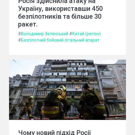
Росія здійснила атаку на
Україну, використавши 450
безпілотників та більше 30
ракет.
#
Володимир Зеленський
#
Китай (регіон)
#
Безпілотний бойовий літальний апарат
Чому новий підхід Росії