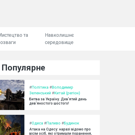
Мистецтво та
Навколишнє
розваги
середовище
Популярне
#
Політика
#
Володимир
Зеленський
#
Китай (регіон)
Битва за Україну. Дев’ятий день
дев’яностого шостого!
#
Одеса
#
Паливо
#
Будинок
Атака на Одесу: наразі відомо про
вісім осіб, які отримали поранення,