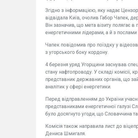
Згідно з інформацією, яку надає Цензор
відвідала Київ, очолив Габор Чапек, д
Він зазначив, що мета візиту полягає 
енергетичними лідерами, а й з послами
Чапек повідомив про поїздку у відеозве
з угорського боку кордону.
4 березня уряд Угорщини заснував спе
стану нафтопроводу. У складі комісії, кр
представник державних органів, що за
аналітик у сфері енергетики.
Перед відправленням до України учасни
представниками енергетичної галузі Сл
було досягнуто угоди, що Словаччина та
Комісія також направила лист до віцепр
Дениса Шмигаля.