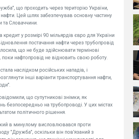
ружба", що проходить через територію України,
 нафти. Цей шлях забезпечував основну частину
 та Словаччини.
 кредит у розмірі 90 мільярдів євро для України
ідновлення постачання нафти через трубопровід
олосила, що не буде здійснювати термінові
, поки нафтопровід не відновить свою роботу.
стала наслідком російських нападів, і
зглянути інші варіанти транспортування нафти,
оди".
овідомили, що супутникові знімки, як
ь безпосередньо на трубопроводі. У цих містах
ьтатом політичного рішення.
кий в минулому висловлювався проти
ду "Дружба", оскільки він пов'язаний з