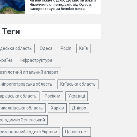
на вантажне судно, що має зв'язки з
Німеччиною, неподалік від Одеси,
використовуючи безпілотники.
Теги
деська область
Одеса
Росія
Київ
країна
Інфраструктура
езпілотний літальний апарат
ніпропетровська область
Київська область
арківська область
Росіяни
Українці
иколаївська область
Харків
Дніпро
олодимир Зеленський
римінальний кодекс України
Цензор.нет