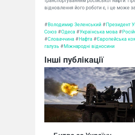
транспортуванням російської нафти. Про
відновлення його роботи є, і це може з
#
Володимир Зеленський
#
Президент У
Союз
#
Одеса
#
Українська мова
#
Росій
#
Словаччина
#
Нафта
#
Європейська ком
галузь
#
Міжнародні відносини
Інші публікації