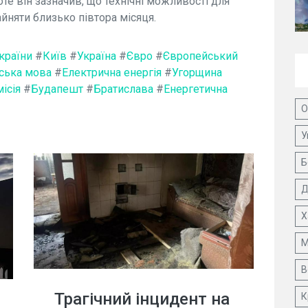
те він зазначив, що технічні можливості для
айняти близько півтора місяця.
країни
#
Київ
#
Україна
#
Євро
#
Європейський
ська мова
#
Електрична енергія
#
Угорщина
ісія
#
Будапешт
#
Братислава
#
Енергетична
О
У
Б
Д
Х
М
В
Трагічний інцидент на
К