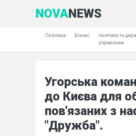
NOVA
NEWS
Політика
Бізнес
політика та дер
управління
Угорська коман
до Києва для о
пов'язаних з н
"Дружба".