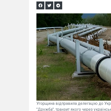
Угорщина відправила делегацію до Укр
"Дружба", транзит якого через українсь