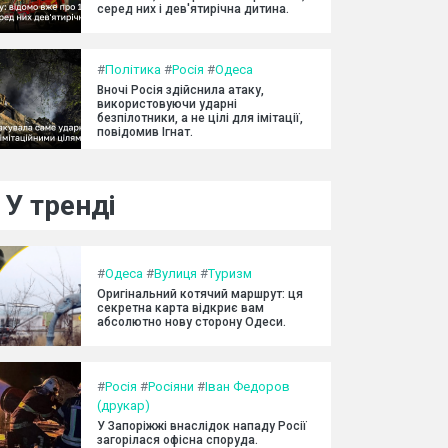
серед них і дев'ятирічна дитина.
#
Політика
#
Росія
#
Одеса
Вночі Росія здійснила атаку,
використовуючи ударні
безпілотники, а не цілі для імітації,
повідомив Ігнат.
У тренді
#
Одеса
#
Вулиця
#
Туризм
Оригінальний котячий маршрут: ця
секретна карта відкриє вам
абсолютно нову сторону Одеси.
#
Росія
#
Росіяни
#
Іван Федоров
(друкар)
У Запоріжжі внаслідок нападу Росії
загорілася офісна споруда.