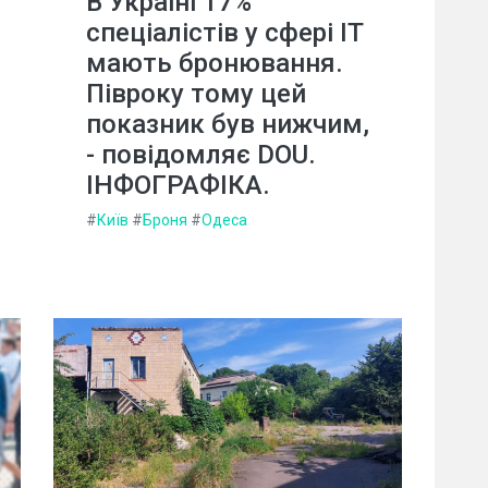
В Україні 17%
спеціалістів у сфері IT
мають бронювання.
Півроку тому цей
показник був нижчим,
- повідомляє DOU.
ІНФОГРАФІКА.
#
Київ
#
Броня
#
Одеса