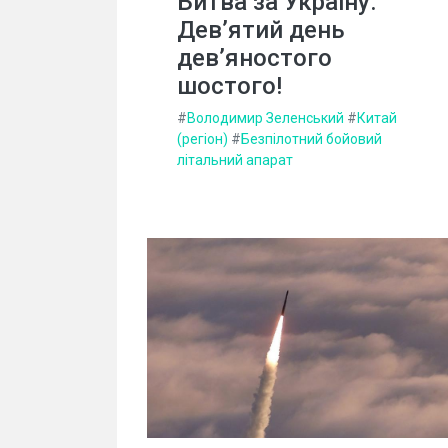
Битва за Україну.
Дев’ятий день
дев’яностого
шостого!
#
Володимир Зеленський
#
Китай
(регіон)
#
Безпілотний бойовий
літальний апарат