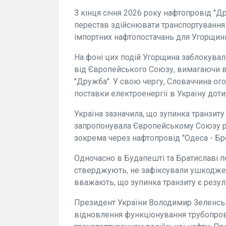
З кінця січня 2026 року нафтопровід "Д
перестав здійснювати транспортування
імпортних нафтопостачань для Угорщини
На фоні цих подій Угорщина заблокувала
від Європейського Союзу, вимагаючи в
"Дружба". У свою чергу, Словаччина ог
поставки електроенергії в Україну доти
Україна зазначила, що зупинка транзиту 
запропонувала Європейському Союзу ро
зокрема через нафтопровід "Одеса - Бр
Одночасно в Будапешті та Братиславі п
стверджують, не зафіксували ушкоджен
вважають, що зупинка транзиту є резул
Президент України Володимир Зеленсь
відновлення функціонування трубопрово