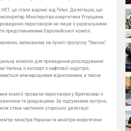
.НЕТ, це стало відомо від Telex. Делегацію, що
ержсекретар Міністерства енергетики Угорщини.
в проведенні переговорів не лише з українськими
 та представниками Європейської комісії.
рненні, записаному на пункті пропуску "Захонь"
ціальну комісію для проведення розслідування
ім Чапека, є експерт з нафтової індустрії,
ймається міжнародними відносинами, а також
ки комісії провели переговори у Братиславі з
оваччини та урядовцями. За підсумками зустрічі,
кож стане частиною угорської делегації.
ем'єр-міністра України та міністра енергетики