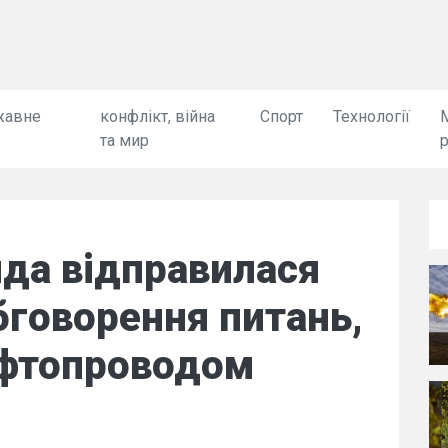
жавне
конфлікт, війна
Спорт
Технології
та мир
да відправилася
бговорення питань,
афтопроводом