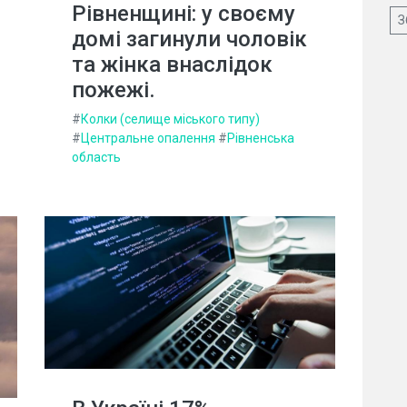
Рівненщині: у своєму
З
домі загинули чоловік
та жінка внаслідок
пожежі.
#
Колки (селище міського типу)
#
Центральне опалення
#
Рівненська
область