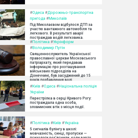
#
Одеса
#
Дорожньо-транспортна
пригода
#
Миколаїв
Під Миколаєвом відбулося ДТП за
участю вантажного автомобіля та
легкового. В результаті аварії
постраждав водій легковика.
#
Політика
#
Укрінформ
#
Володимир Путін
Священнослужитель Української
православної церкви Московського
патріархату, який передавав
інформацію про розташування
військових підрозділів на
Донеччині, був засуджений до 15
років позбавлення волі.
#
Київ
#
Одеса
#
Національна поліція
України
Перестрілка в серці Кривого Рогу:
постраждала одна особа,
зловмисник втік з місця події.
#
Політика
#
Київ
#
Україна
5 сигналів булінгу в школі:
мовчазність, синці, пропуски —
психологи роз’яснили, коли варто