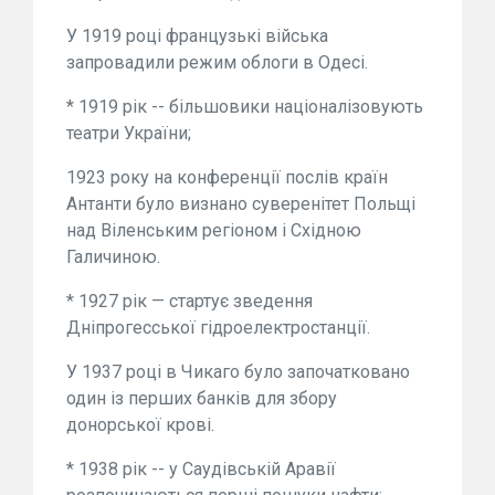
У 1919 році французькі війська
запровадили режим облоги в Одесі.
* 1919 рік -- більшовики націоналізовують
театри України;
1923 року на конференції послів країн
Антанти було визнано суверенітет Польщі
над Віленським регіоном і Східною
Галичиною.
* 1927 рік — стартує зведення
Дніпрогесської гідроелектростанції.
У 1937 році в Чикаго було започатковано
один із перших банків для збору
донорської крові.
* 1938 рік -- у Саудівській Аравії