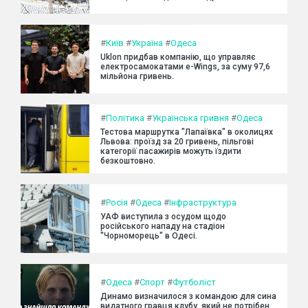
#
Київ
#
Україна
#
Одеса
Uklon придбав компанію, що управляє
електросамокатами e-Wings, за суму 97,6
мільйона гривень.
#
Політика
#
Українська гривня
#
Одеса
Тестова маршрутка "Лапаївка" в околицях
Львова: проїзд за 20 гривень, пільгові
категорії пасажирів можуть їздити
безкоштовно.
#
Росія
#
Одеса
#
Інфраструктура
УАФ виступила з осудом щодо
російського нападу на стадіон
"Чорноморець" в Одесі.
#
Одеса
#
Спорт
#
Футболіст
Динамо визначилося з командою для сина
видатного гравця клубу, який не потрібен