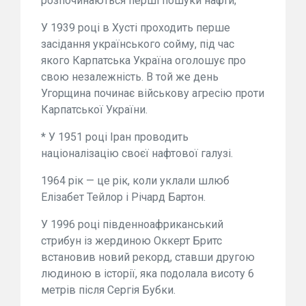
розпочинаються перші пошуки нафти;
У 1939 році в Хусті проходить перше
засідання українського сойму, під час
якого Карпатська Україна оголошує про
свою незалежність. В той же день
Угорщина починає військову агресію проти
Карпатської України.
* У 1951 році Іран проводить
націоналізацію своєї нафтової галузі.
1964 рік — це рік, коли уклали шлюб
Елізабет Тейлор і Річард Бартон.
У 1996 році південноафриканський
стрибун із жердиною Оккерт Бритс
встановив новий рекорд, ставши другою
людиною в історії, яка подолала висоту 6
метрів після Сергія Бубки.