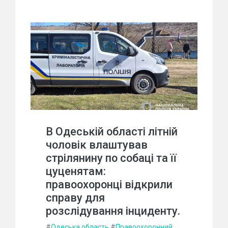
В Одеській області літній
чоловік влаштував
стрілянину по собаці та її
цуценятам:
правоохоронці відкрили
справу для
розслідування інциденту.
#
Одеська область
#
Правоохоронний