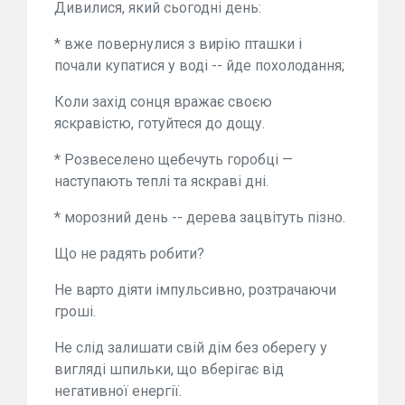
Дивилися, який сьогодні день:
* вже повернулися з вирію пташки і
почали купатися у воді -- йде похолодання;
Коли захід сонця вражає своєю
яскравістю, готуйтеся до дощу.
* Розвеселено щебечуть горобці —
наступають теплі та яскраві дні.
* морозний день -- дерева зацвітуть пізно.
Що не радять робити?
Не варто діяти імпульсивно, розтрачаючи
гроші.
Не слід залишати свій дім без оберегу у
вигляді шпильки, що вберігає від
негативної енергії.