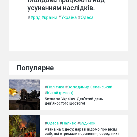
усуненням наслідків.
#
Уряд України
#
Україна
#
Одеса
Популярне
#
Політика
#
Володимир Зеленський
#
Китай (регіон)
Битва за Україну. Дев’ятий день
дев’яностого шостого!
#
Одеса
#
Паливо
#
Будинок
Атака на Одесу: наразі відомо про вісім
осіб, які отримали поранення, серед них і