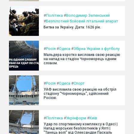
#
Політика
#
Володимир Зеленський
#
Безпілотний бойовий літальний апарат
Битва за Україну. Дата: 1626 рік.
#
Росія
#
Одеса
#
Збірна України з футболу
Мальдера коротко висловив свою реакцію
на напад на стадіон Чорноморець одним
словом.
#
Росія
#
Одеса
#
Спорт
УАФ висловила свою реакцію на обстріл
стадіону "Чорноморець", здійснений
Росією.
#
Політика
#
Укрінформ
#
Київ
Удар по спортивному комплексу в Одесі |
Напад морських безпілотників у Ялті |
"Танець волі" від Олександри Паскаль