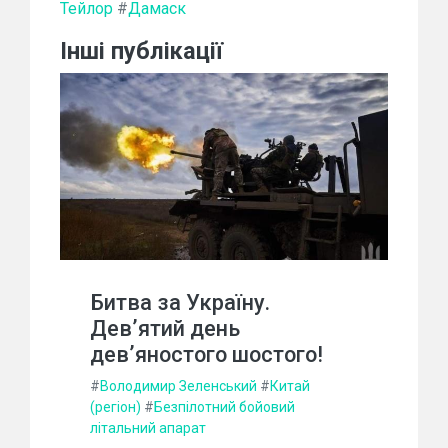
Тейлор
#
Дамаск
Інші публікації
Битва за Україну.
Дев’ятий день
дев’яностого шостого!
#
Володимир Зеленський
#
Китай
(регіон)
#
Безпілотний бойовий
літальний апарат