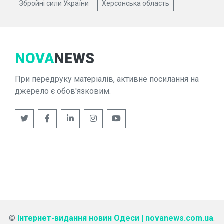
Збройні сили України
Херсонська область
NOVA
NEWS
При передруку матеріалів, активне посилання на
джерело є обов'язковим.
©
Інтернет-видання новин Одеси | novanews.com.ua
.