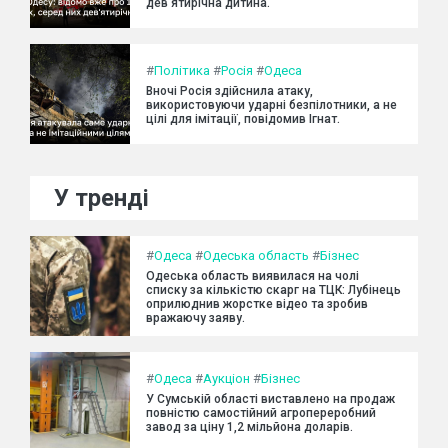
дев'ятирічна дитина.
#
Політика
#
Росія
#
Одеса
Вночі Росія здійснила атаку,
використовуючи ударні безпілотники, а не
цілі для імітації, повідомив Ігнат.
У тренді
#
Одеса
#
Одеська область
#
Бізнес
Одеська область виявилася на чолі
списку за кількістю скарг на ТЦК: Лубінець
оприлюднив жорстке відео та зробив
вражаючу заяву.
#
Одеса
#
Аукціон
#
Бізнес
У Сумській області виставлено на продаж
повністю самостійний агропереробний
завод за ціну 1,2 мільйона доларів.