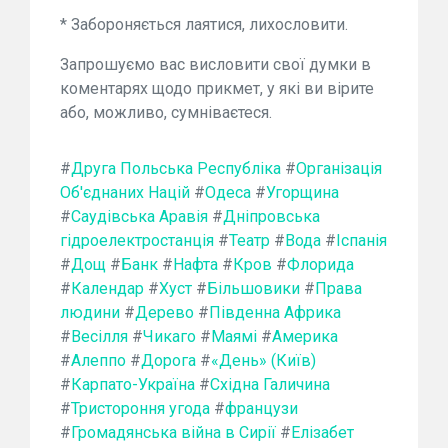
* Забороняється лаятися, лихословити.
Запрошуємо вас висловити свої думки в
коментарях щодо прикмет, у які ви вірите
або, можливо, сумніваєтеся.
#
Друга Польська Республіка
#
Організація
Об'єднаних Націй
#
Одеса
#
Угорщина
#
Саудівська Аравія
#
Дніпровська
гідроелектростанція
#
Театр
#
Вода
#
Іспанія
#
Дощ
#
Банк
#
Нафта
#
Кров
#
Флорида
#
Календар
#
Хуст
#
Більшовики
#
Права
людини
#
Дерево
#
Південна Африка
#
Весілля
#
Чикаго
#
Маямі
#
Америка
#
Алеппо
#
Дорога
#
«День» (Київ)
#
Карпато-Україна
#
Східна Галичина
#
Тристороння угода
#
французи
#
Громадянська війна в Сирії
#
Елізабет