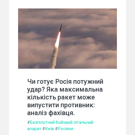
Чи готує Росія потужний
удар? Яка максимальна
кількість ракет може
випустити противник:
аналіз фахівця.
#
Безпілотний бойовий літальний
апарат
#
Київ
#
Росіяни