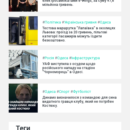
електросамокатами e-Wings, за суму 97,6
мільйона гривень.
#
Політика
#
Українська гривня
#
Одеса
Тестова маршрутка "Лапаївка" в околицях
Львова: проїзд за 20 гривень, пільгові
категорії пасажирів можуть їздити
безкоштовно.
#
Росія
#
Одеса
#
Інфраструктура
УАФ виступила з осудом щодо
російського нападу на стадіон
"Чорноморець" в Одесі.
#
Одеса
#
Спорт
#
Футболіст
Динамо визначилося з командою для сина
видатного гравця клубу, який не потрібен
Костюку.
Теги