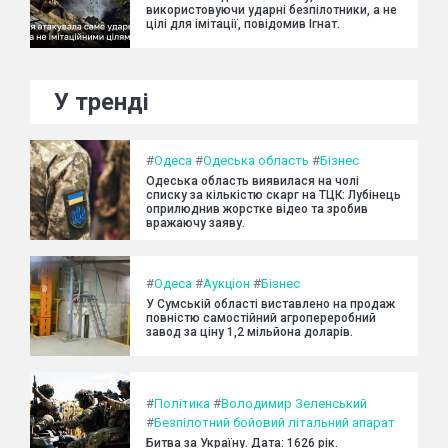
використовуючи ударні безпілотники, а не
цілі для імітації, повідомив Ігнат.
У тренді
#
Одеса
#
Одеська область
#
Бізнес
Одеська область виявилася на чолі
списку за кількістю скарг на ТЦК: Лубінець
оприлюднив жорстке відео та зробив
вражаючу заяву.
#
Одеса
#
Аукціон
#
Бізнес
У Сумській області виставлено на продаж
повністю самостійний агропереробний
завод за ціну 1,2 мільйона доларів.
#
Політика
#
Володимир Зеленський
#
Безпілотний бойовий літальний апарат
Битва за Україну. Дата: 1626 рік.