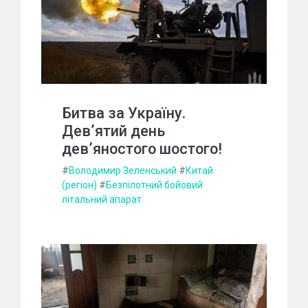
Битва за Україну.
Дев’ятий день
дев’яностого шостого!
#
Володимир Зеленський
#
Китай
(регіон)
#
Безпілотний бойовий
літальний апарат