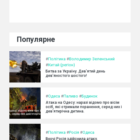
Популярне
#
Політика
#
Володимир Зеленський
#
Китай (регіон)
Битва за Україну. Дев’ятий день
дев’яностого шостого!
#
Одеса
#
Паливо
#
Будинок
Атака на Одесу: наразі відомо про вісім
осіб, які отримали поранення, серед них і
дев'ятирічна дитина.
#
Політика
#
Росія
#
Одеса
Вночі Росія здійснила атаку,