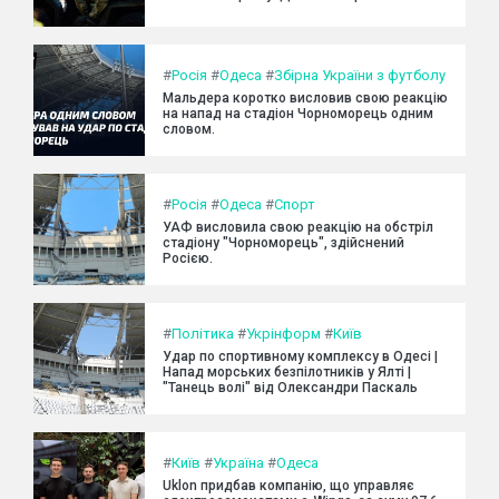
#
Росія
#
Одеса
#
Збірна України з футболу
Мальдера коротко висловив свою реакцію
на напад на стадіон Чорноморець одним
словом.
#
Росія
#
Одеса
#
Спорт
УАФ висловила свою реакцію на обстріл
стадіону "Чорноморець", здійснений
Росією.
#
Політика
#
Укрінформ
#
Київ
Удар по спортивному комплексу в Одесі |
Напад морських безпілотників у Ялті |
"Танець волі" від Олександри Паскаль
#
Київ
#
Україна
#
Одеса
Uklon придбав компанію, що управляє