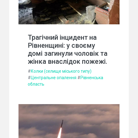
Трагічний інцидент на
Рівненщині: у своєму
домі загинули чоловік та
жінка внаслідок пожежі.
#
Колки (селище міського типу)
#
Центральне опалення
#
Рівненська
область