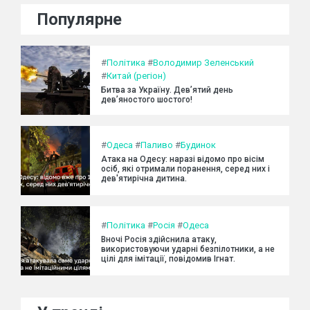
Популярне
#
Політика
#
Володимир Зеленський
#
Китай (регіон)
Битва за Україну. Дев’ятий день
дев’яностого шостого!
#
Одеса
#
Паливо
#
Будинок
Атака на Одесу: наразі відомо про вісім
осіб, які отримали поранення, серед них і
дев'ятирічна дитина.
#
Політика
#
Росія
#
Одеса
Вночі Росія здійснила атаку,
використовуючи ударні безпілотники, а не
цілі для імітації, повідомив Ігнат.