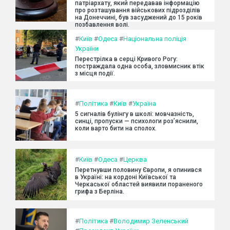
патріархату, який передавав інформацію
про розташування військових підрозділів
на Донеччині, був засуджений до 15 років
позбавлення волі.
#
Київ
#
Одеса
#
Національна поліція
України
Перестрілка в серці Кривого Рогу:
постраждала одна особа, зловмисник втік
з місця події.
#
Політика
#
Київ
#
Україна
5 сигналів булінгу в школі: мовчазність,
синці, пропуски — психологи роз’яснили,
коли варто бити на сполох.
#
Київ
#
Одеса
#
Церква
Перетнувши половину Європи, я опинився
в Україні: на кордоні Київської та
Черкаської областей виявили пораненого
грифа з Берліна.
#
Політика
#
Володимир Зеленський