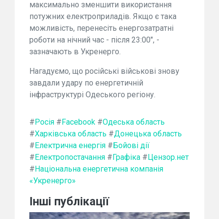
максимально зменшити використання
потужних електроприладів. Якщо є така
можливість, перенесіть енергозатратні
роботи на нічний час - після 23:00", -
зазначають в Укренерго.
Нагадуємо, що російські військові знову
завдали удару по енергетичній
інфраструктурі Одеського регіону.
#
Росія
#
Facebook
#
Одеська область
#
Харківська область
#
Донецька область
#
Електрична енергія
#
Бойові дії
#
Електропостачання
#
Графіка
#
Цензор.нет
#
Національна енергетична компанія
«Укренерго»
Інші публікації