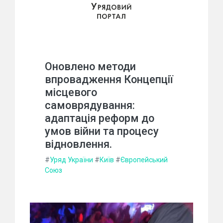
Оновлено методи
впровадження Концепції
місцевого
самоврядування:
адаптація реформ до
умов війни та процесу
відновлення.
#
Уряд України
#
Київ
#
Європейський
Союз