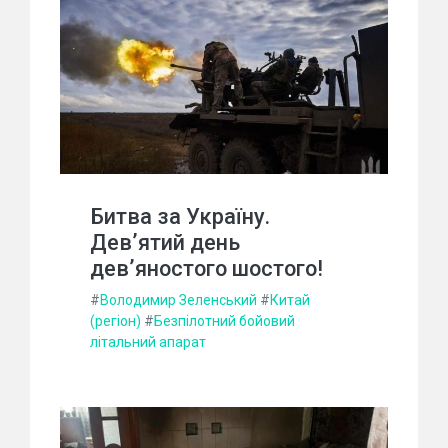
Битва за Україну.
Дев’ятий день
дев’яностого шостого!
#
Володимир Зеленський
#
Китай
(регіон)
#
Безпілотний бойовий
літальний апарат