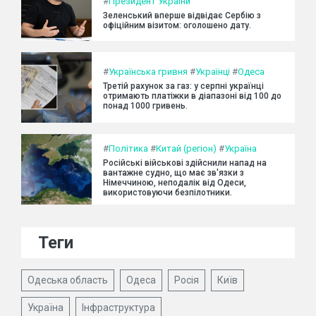
#
Президент України
Зеленський вперше відвідає Сербію з
офіційним візитом: оголошено дату.
#
Українська гривня
#
Українці
#
Одеса
Третій рахунок за газ: у серпні українці
отримають платіжки в діапазоні від 100 до
понад 1000 гривень.
#
Політика
#
Китай (регіон)
#
Україна
Російські військові здійснили напад на
вантажне судно, що має зв'язки з
Німеччиною, неподалік від Одеси,
використовуючи безпілотники.
Теги
Одеська область
Одеса
Росія
Київ
Україна
Інфраструктура