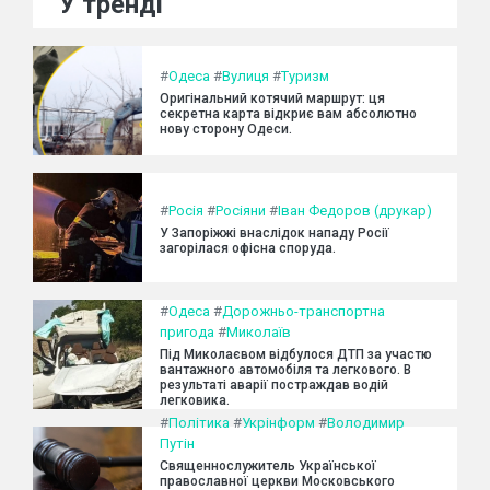
У тренді
#
Одеса
#
Вулиця
#
Туризм
Оригінальний котячий маршрут: ця
секретна карта відкриє вам абсолютно
нову сторону Одеси.
#
Росія
#
Росіяни
#
Іван Федоров (друкар)
У Запоріжжі внаслідок нападу Росії
загорілася офісна споруда.
#
Одеса
#
Дорожньо-транспортна
пригода
#
Миколаїв
Під Миколаєвом відбулося ДТП за участю
вантажного автомобіля та легкового. В
результаті аварії постраждав водій
легковика.
#
Політика
#
Укрінформ
#
Володимир
Путін
Священнослужитель Української
православної церкви Московського