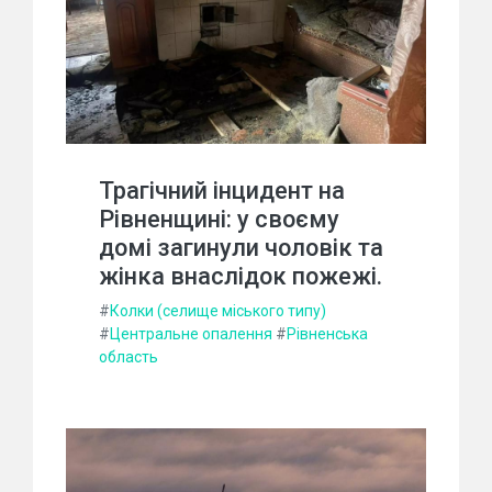
Трагічний інцидент на
Рівненщині: у своєму
домі загинули чоловік та
жінка внаслідок пожежі.
#
Колки (селище міського типу)
#
Центральне опалення
#
Рівненська
область