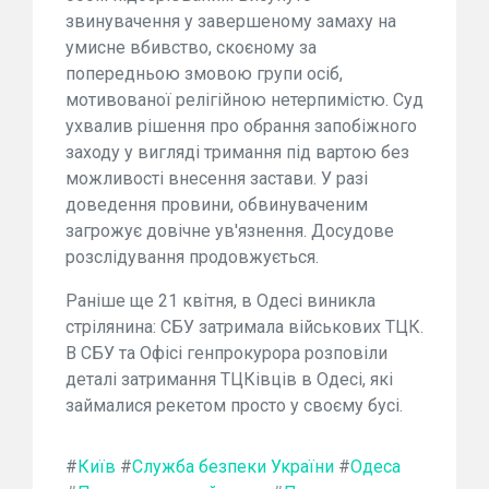
звинувачення у завершеному замаху на
умисне вбивство, скоєному за
попередньою змовою групи осіб,
мотивованої релігійною нетерпимістю. Суд
ухвалив рішення про обрання запобіжного
заходу у вигляді тримання під вартою без
можливості внесення застави. У разі
доведення провини, обвинуваченим
загрожує довічне ув'язнення. Досудове
розслідування продовжується.
Раніше ще 21 квітня, в Одесі виникла
стрілянина: СБУ затримала військових ТЦК.
В СБУ та Офісі генпрокурора розповіли
деталі затримання ТЦКівців в Одесі, які
займалися рекетом просто у своєму бусі.
#
Київ
#
Служба безпеки України
#
Одеса