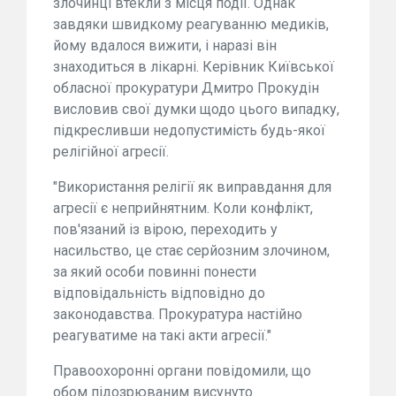
злочинці втекли з місця події. Однак
завдяки швидкому реагуванню медиків,
йому вдалося вижити, і наразі він
знаходиться в лікарні. Керівник Київської
обласної прокуратури Дмитро Прокудін
висловив свої думки щодо цього випадку,
підкресливши недопустимість будь-якої
релігійної агресії.
"Використання релігії як виправдання для
агресії є неприйнятним. Коли конфлікт,
пов'язаний із вірою, переходить у
насильство, це стає серйозним злочином,
за який особи повинні понести
відповідальність відповідно до
законодавства. Прокуратура настійно
реагуватиме на такі акти агресії."
Правоохоронні органи повідомили, що
обом підозрюваним висунуто