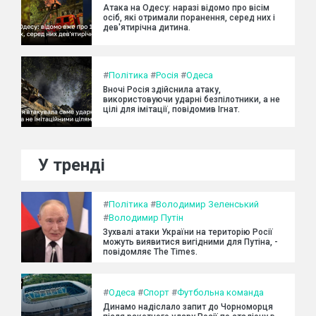
Атака на Одесу: наразі відомо про вісім
осіб, які отримали поранення, серед них і
дев'ятирічна дитина.
#
Політика
#
Росія
#
Одеса
Вночі Росія здійснила атаку,
використовуючи ударні безпілотники, а не
цілі для імітації, повідомив Ігнат.
У тренді
#
Політика
#
Володимир Зеленський
#
Володимир Путін
Зухвалі атаки України на територію Росії
можуть виявитися вигідними для Путіна, -
повідомляє The Times.
#
Одеса
#
Спорт
#
Футбольна команда
Динамо надіслало запит до Чорноморця