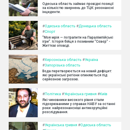
Одеська область займає провідні позиції
за кількістю звернень до ТЦК: резонансні
інциденти.
#
Одеська область
#
Донецька область
#
Спорт
"Моя мрія — потрапити на Паралімпійські
ігри". Історія бійця з позивним "Сєвєр" -
Життєві оповіді.
#
Херсонська область
#
Україна
#
Запорізька область
Вода перетворюється на новий дефіцит:
які українські регіони опиняються під
серйозною загрозою.
#
Політика
#
Українська гривня
#
Київ
Які чиновники високого рівня стали
підозрюваними у справах НАБУ за останні
роки: найрезонансніші антикорупційні
розслідування.
#
Українська гривня
#
Одеська область