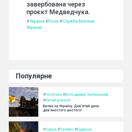
завербована через
проєкт Медведчука.
#
Україна
#
Росія
#
Служба безпеки
України
Популярне
#
Політика
#
Володимир Зеленський
#
Китай (регіон)
Битва за Україну. Дев’ятий день
дев’яностого шостого!
#
Одеса
#
Паливо
#
Будинок