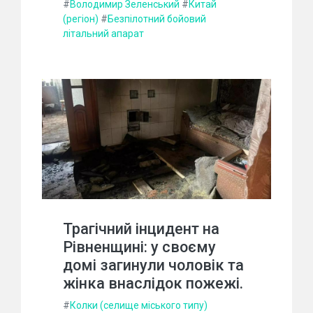
#
Володимир Зеленський
#
Китай
(регіон)
#
Безпілотний бойовий
літальний апарат
Трагічний інцидент на
Рівненщині: у своєму
домі загинули чоловік та
жінка внаслідок пожежі.
#
Колки (селище міського типу)