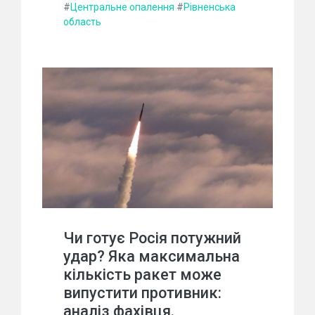
#
Центральне опалення
#
Рівненська
область
Чи готує Росія потужний
удар? Яка максимальна
кількість ракет може
випустити противник:
аналіз фахівця.