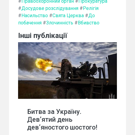
#
Правоохоронний орган
#
Прокуратура
#
Досудове розслідування
#
Релігія
#
Насильство
#
Свята Церква
#
До
побачення
#
Злочинність
#
Вбивство
Інші публікації
Битва за Україну.
Дев’ятий день
дев’яностого шостого!