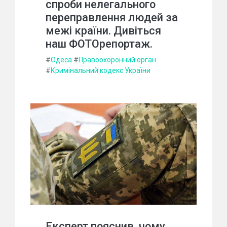
спроби нелегального
переправлення людей за
межі країни. Дивіться
наш ФОТОрепортаж.
#
Одеса
#
Правоохоронний орган
#
Кримінальний кодекс України
Експерт пояснив, чому