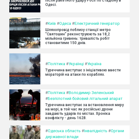
після ракетного удару Росії по стадіону в
Одесі.
#
Київ
#
Одеса
#
Електричний генератор
Шляхопровід поблизу станції метро
"Святошин" реконструюють за 18,2
мільйона гривень: тривалість робіт
становитиме 150 днів.
#
Політика
#
Українці
#
Україна
Туреччина виступає з ініціативою ввести
мораторій на атаки по кораблях.
#
Політика
#
Володимир Зеленський
#
Безпілотний бойовий літальний апарат
Туреччина виступає за встановлення миру
на морі, в той час як російські дрони
завдають ударів по містах. Хроніка
конфлікту - день 1628.
#
Одеська область
#
Інвалідність
#
Органи
державної влади