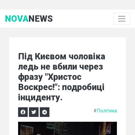
NOVA
NEWS
Під Києвом чоловіка
ледь не вбили через
фразу "Христос
Воскрес!": подробиці
інциденту.
#
Політика