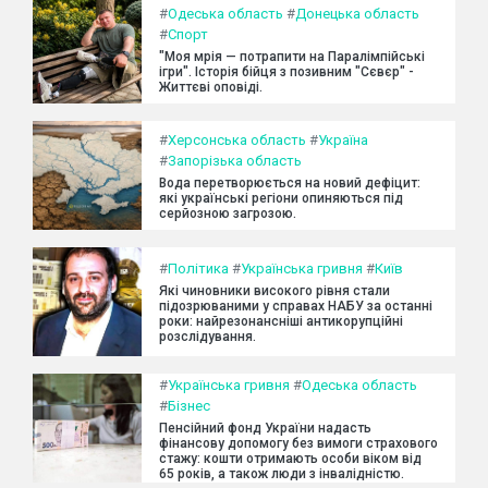
#
Одеська область
#
Донецька область
#
Спорт
"Моя мрія — потрапити на Паралімпійські
ігри". Історія бійця з позивним "Сєвєр" -
Життєві оповіді.
#
Херсонська область
#
Україна
#
Запорізька область
Вода перетворюється на новий дефіцит:
які українські регіони опиняються під
серйозною загрозою.
#
Політика
#
Українська гривня
#
Київ
Які чиновники високого рівня стали
підозрюваними у справах НАБУ за останні
роки: найрезонансніші антикорупційні
розслідування.
#
Українська гривня
#
Одеська область
#
Бізнес
Пенсійний фонд України надасть
фінансову допомогу без вимоги страхового
стажу: кошти отримають особи віком від
65 років, а також люди з інвалідністю.