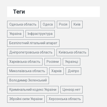
Теги
Одеська область
Одеса
Росія
Київ
Україна
Інфраструктура
Безпілотний літальний апарат
Дніпропетровська область
Київська область
Харківська область
Росіяни
Українці
Миколаївська область
Харків
Дніпро
Володимир Зеленський
Кримінальний кодекс України
Цензор.нет
Збройні сили України
Херсонська область