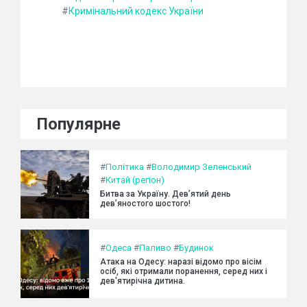
#
Кримінальний кодекс України
Популярне
#
Політика
#
Володимир Зеленський
#
Китай (регіон)
Битва за Україну. Дев’ятий день
дев’яностого шостого!
#
Одеса
#
Паливо
#
Будинок
Атака на Одесу: наразі відомо про вісім
осіб, які отримали поранення, серед них і
дев'ятирічна дитина.