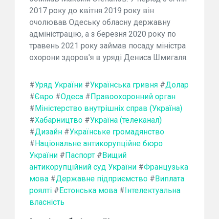
2017 року до квітня 2019 року він
очолював Одеську обласну державну
адміністрацію, а з березня 2020 року по
травень 2021 року займав посаду міністра
охорони здоров'я в уряді Дениса Шмигаля.
#
Уряд України
#
Українська гривня
#
Долар
#
Євро
#
Одеса
#
Правоохоронний орган
#
Міністерство внутрішніх справ (Україна)
#
Хабарництво
#
Україна (телеканал)
#
Дизайн
#
Українське громадянство
#
Національне антикорупційне бюро
України
#
Паспорт
#
Вищий
антикорупційний суд України
#
Французька
мова
#
Державне підприємство
#
Виплата
роялті
#
Естонська мова
#
Інтелектуальна
власність