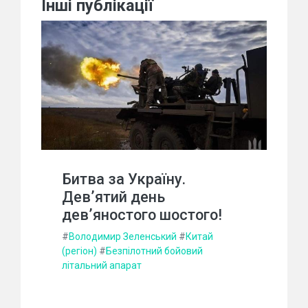
Інші публікації
Битва за Україну.
Дев’ятий день
дев’яностого шостого!
#
Володимир Зеленський
#
Китай
(регіон)
#
Безпілотний бойовий
літальний апарат