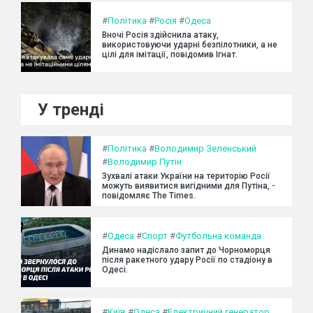
#
Політика
#
Росія
#
Одеса
Вночі Росія здійснила атаку,
використовуючи ударні безпілотники, а не
цілі для імітації, повідомив Ігнат.
У тренді
#
Політика
#
Володимир Зеленський
#
Володимир Путін
Зухвалі атаки України на територію Росії
можуть виявитися вигідними для Путіна, -
повідомляє The Times.
#
Одеса
#
Спорт
#
Футбольна команда
Динамо надіслало запит до Чорноморця
після ракетного удару Росії по стадіону в
Одесі.
#
Київ
#
Одеса
#
Електричний генератор