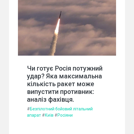
Чи готує Росія потужний
удар? Яка максимальна
кількість ракет може
випустити противник:
аналіз фахівця.
#
Безпілотний бойовий літальний
апарат
#
Київ
#
Росіяни