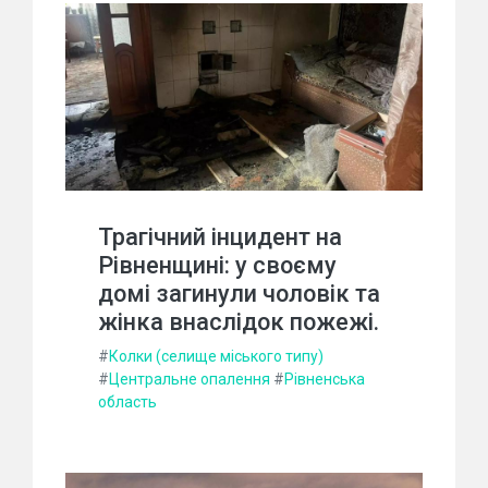
Трагічний інцидент на
Рівненщині: у своєму
домі загинули чоловік та
жінка внаслідок пожежі.
#
Колки (селище міського типу)
#
Центральне опалення
#
Рівненська
область