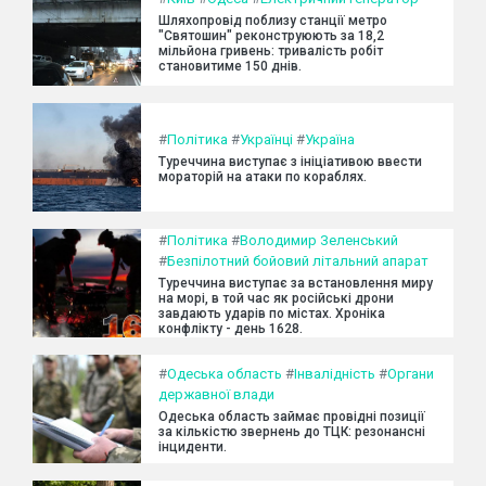
Шляхопровід поблизу станції метро
"Святошин" реконструюють за 18,2
мільйона гривень: тривалість робіт
становитиме 150 днів.
#
Політика
#
Українці
#
Україна
Туреччина виступає з ініціативою ввести
мораторій на атаки по кораблях.
#
Політика
#
Володимир Зеленський
#
Безпілотний бойовий літальний апарат
Туреччина виступає за встановлення миру
на морі, в той час як російські дрони
завдають ударів по містах. Хроніка
конфлікту - день 1628.
#
Одеська область
#
Інвалідність
#
Органи
державної влади
Одеська область займає провідні позиції
за кількістю звернень до ТЦК: резонансні
інциденти.