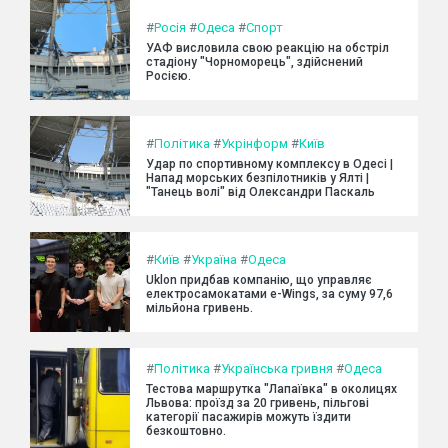
#
Росія
#
Одеса
#
Спорт
УАФ висловила свою реакцію на обстріл
стадіону "Чорноморець", здійснений
Росією.
#
Політика
#
Укрінформ
#
Київ
Удар по спортивному комплексу в Одесі |
Напад морських безпілотників у Ялті |
"Танець волі" від Олександри Паскаль
#
Київ
#
Україна
#
Одеса
Uklon придбав компанію, що управляє
електросамокатами e-Wings, за суму 97,6
мільйона гривень.
#
Політика
#
Українська гривня
#
Одеса
Тестова маршрутка "Лапаївка" в околицях
Львова: проїзд за 20 гривень, пільгові
категорії пасажирів можуть їздити
безкоштовно.