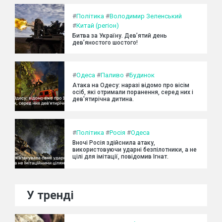
#
Політика
#
Володимир Зеленський
#
Китай (регіон)
Битва за Україну. Дев’ятий день
дев’яностого шостого!
#
Одеса
#
Паливо
#
Будинок
Атака на Одесу: наразі відомо про вісім
осіб, які отримали поранення, серед них і
дев'ятирічна дитина.
#
Політика
#
Росія
#
Одеса
Вночі Росія здійснила атаку,
використовуючи ударні безпілотники, а не
цілі для імітації, повідомив Ігнат.
У тренді