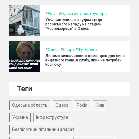
#
Росія
#
Одеса
#
Інфраструктура
УАФ виступила з осудом щодо
російського нападу на стадіон
"Чорноморець" в Одесі.
#
Одеса
#
Спорт
#
Футболіст
Динамо визначилося з командою для сина
видатного гравця клубу, який не потрібен
Костюку.
Теги
Одеська область
Одеса
Росія
Київ
Україна
Інфраструктура
Безпілотний літальний апарат