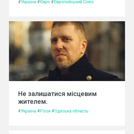
#
Україна
#
Євро
#
Європейський Союз
Не залишатися місцевим
жителем.
#
Україна
#
Росія
#
Одеська область