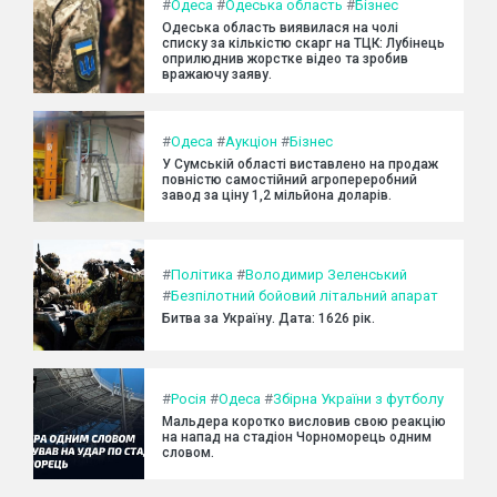
#
Одеса
#
Одеська область
#
Бізнес
Одеська область виявилася на чолі
списку за кількістю скарг на ТЦК: Лубінець
оприлюднив жорстке відео та зробив
вражаючу заяву.
#
Одеса
#
Аукціон
#
Бізнес
У Сумській області виставлено на продаж
повністю самостійний агропереробний
завод за ціну 1,2 мільйона доларів.
#
Політика
#
Володимир Зеленський
#
Безпілотний бойовий літальний апарат
Битва за Україну. Дата: 1626 рік.
#
Росія
#
Одеса
#
Збірна України з футболу
Мальдера коротко висловив свою реакцію
на напад на стадіон Чорноморець одним
словом.