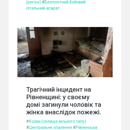
(регіон)
#
Безпілотний бойовий
літальний апарат
Трагічний інцидент на
Рівненщині: у своєму
домі загинули чоловік та
жінка внаслідок пожежі.
#
Колки (селище міського типу)
#
Центральне опалення
#
Рівненська