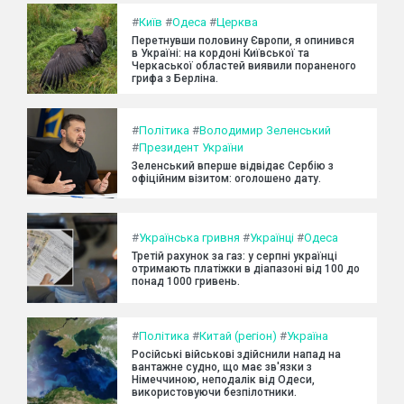
#
Київ
#
Одеса
#
Церква
Перетнувши половину Європи, я опинився
в Україні: на кордоні Київської та
Черкаської областей виявили пораненого
грифа з Берліна.
#
Політика
#
Володимир Зеленський
#
Президент України
Зеленський вперше відвідає Сербію з
офіційним візитом: оголошено дату.
#
Українська гривня
#
Українці
#
Одеса
Третій рахунок за газ: у серпні українці
отримають платіжки в діапазоні від 100 до
понад 1000 гривень.
#
Політика
#
Китай (регіон)
#
Україна
Російські військові здійснили напад на
вантажне судно, що має зв'язки з
Німеччиною, неподалік від Одеси,
використовуючи безпілотники.