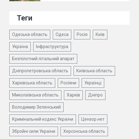
Теги
Одеська область
Одеса
Росія
Київ
Україна
Інфраструктура
Безпілотний літальний апарат
Дніпропетровська область
Київська область
Харківська область
Росіяни
Українці
Миколаївська область
Харків
Дніпро
Володимир Зеленський
Кримінальний кодекс України
Цензор.нет
Збройні сили України
Херсонська область