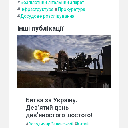
#
Безпілотний літальний апарат
#
Інфраструктура
#
Прокуратура
#
Досудове розслідування
Інші публікації
Битва за Україну.
Дев’ятий день
дев’яностого шостого!
#
Володимир Зеленський
#
Китай