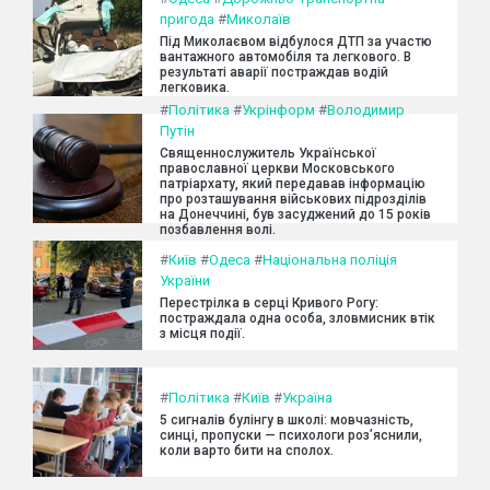
пригода
#
Миколаїв
Під Миколаєвом відбулося ДТП за участю
вантажного автомобіля та легкового. В
результаті аварії постраждав водій
легковика.
#
Політика
#
Укрінформ
#
Володимир
Путін
Священнослужитель Української
православної церкви Московського
патріархату, який передавав інформацію
про розташування військових підрозділів
на Донеччині, був засуджений до 15 років
позбавлення волі.
#
Київ
#
Одеса
#
Національна поліція
України
Перестрілка в серці Кривого Рогу:
постраждала одна особа, зловмисник втік
з місця події.
#
Політика
#
Київ
#
Україна
5 сигналів булінгу в школі: мовчазність,
синці, пропуски — психологи роз’яснили,
коли варто бити на сполох.