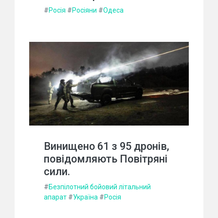
#
Росія
#
Росіяни
#
Одеса
Винищено 61 з 95 дронів,
повідомляють Повітряні
сили.
#
Безпілотний бойовий літальний
апарат
#
Україна
#
Росія