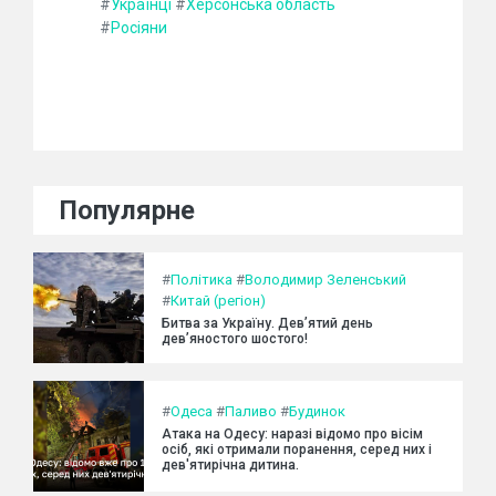
#
Українці
#
Херсонська область
#
Росіяни
Популярне
#
Політика
#
Володимир Зеленський
#
Китай (регіон)
Битва за Україну. Дев’ятий день
дев’яностого шостого!
#
Одеса
#
Паливо
#
Будинок
Атака на Одесу: наразі відомо про вісім
осіб, які отримали поранення, серед них і
дев'ятирічна дитина.