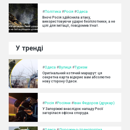
#
Політика
#
Росія
#
Одеса
Вночі Росія здійснила атаку,
використовуючи ударні безпілотники, а не
цілі для імітації, повідомив Ігнат.
У тренді
#
Одеса
#
Вулиця
#
Туризм
Оригінальний котячий маршрут: ця
секретна карта відкриє вам абсолютно
нову сторону Одеси.
#
Росія
#
Росіяни
#
Іван Федоров (друкар)
У Запоріжжі внаслідок нападу Росії
загорілася офісна споруда.
#
Одеса
#
Дорожньо-транспортна