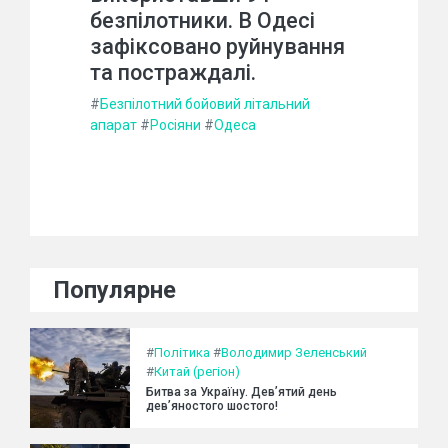
безпілотники. В Одесі
зафіксовано руйнування
та постраждалі.
#
Безпілотний бойовий літальний
апарат
#
Росіяни
#
Одеса
Популярне
#
Політика
#
Володимир Зеленський
#
Китай (регіон)
Битва за Україну. Дев’ятий день
дев’яностого шостого!