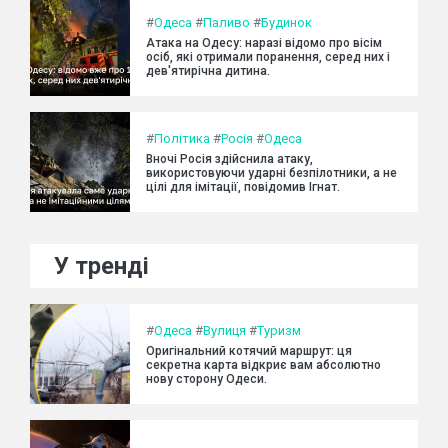
#
Одеса
#
Паливо
#
Будинок
Атака на Одесу: наразі відомо про вісім
осіб, які отримали поранення, серед них і
дев'ятирічна дитина.
#
Політика
#
Росія
#
Одеса
Вночі Росія здійснила атаку,
використовуючи ударні безпілотники, а не
цілі для імітації, повідомив Ігнат.
У тренді
#
Одеса
#
Вулиця
#
Туризм
Оригінальний котячий маршрут: ця
секретна карта відкриє вам абсолютно
нову сторону Одеси.