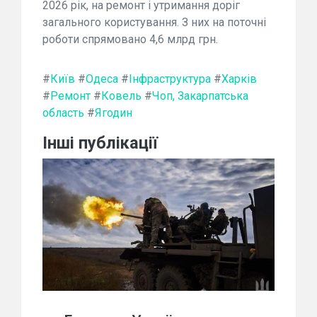
2026 рік, на ремонт і утримання доріг
загального користування. З них на поточні
роботи спрямовано 4,6 млрд грн.
#
Київ
#
Одеса
#
Інфраструктура
#
Харків
#
Ремонт
#
Ковель
#
Чоп, Закарпатська
область
#
Ягодин
Інші публікації