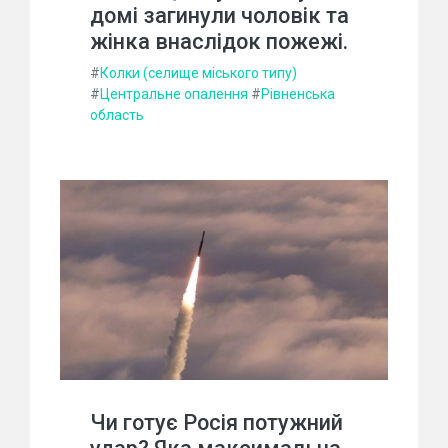
домі загинули чоловік та
жінка внаслідок пожежі.
#
Колки (селище міського типу)
#
Центральне опалення
#
Рівненська
область
Чи готує Росія потужний