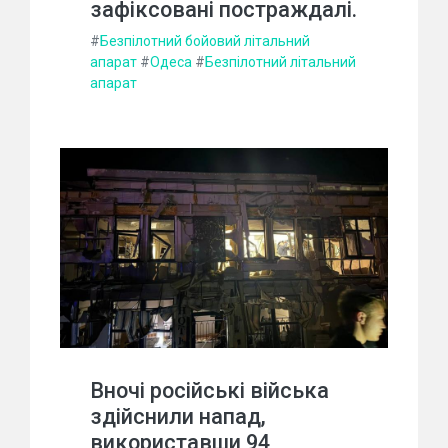
зафіксовані постраждалі.
#
Безпілотний бойовий літальний
апарат
#
Одеса
#
Безпілотний літальний
апарат
Вночі російські війська
здійснили напад,
використавши 94