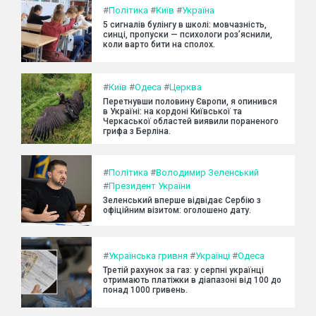
#
Політика
#
Київ
#
Україна
5 сигналів булінгу в школі: мовчазність,
синці, пропуски — психологи роз’яснили,
коли варто бити на сполох.
#
Київ
#
Одеса
#
Церква
Перетнувши половину Європи, я опинився
в Україні: на кордоні Київської та
Черкаської областей виявили пораненого
грифа з Берліна.
#
Політика
#
Володимир Зеленський
#
Президент України
Зеленський вперше відвідає Сербію з
офіційним візитом: оголошено дату.
#
Українська гривня
#
Українці
#
Одеса
Третій рахунок за газ: у серпні українці
отримають платіжки в діапазоні від 100 до
понад 1000 гривень.