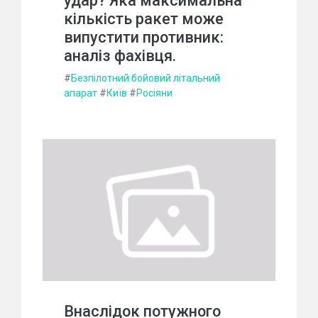
удар? Яка максимальна
кількість ракет може
випустити противник:
аналіз фахівця.
#
Безпілотний бойовий літальний
апарат
#
Київ
#
Росіяни
Внаслідок потужного