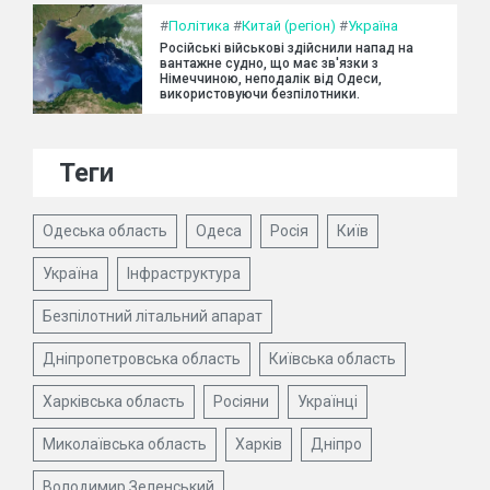
#
Політика
#
Китай (регіон)
#
Україна
Російські військові здійснили напад на
вантажне судно, що має зв'язки з
Німеччиною, неподалік від Одеси,
використовуючи безпілотники.
Теги
Одеська область
Одеса
Росія
Київ
Україна
Інфраструктура
Безпілотний літальний апарат
Дніпропетровська область
Київська область
Харківська область
Росіяни
Українці
Миколаївська область
Харків
Дніпро
Володимир Зеленський