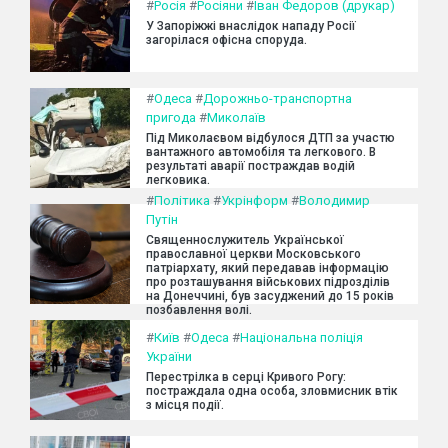
#
Росія
#
Росіяни
#
Іван Федоров (друкар)
У Запоріжжі внаслідок нападу Росії
загорілася офісна споруда.
#
Одеса
#
Дорожньо-транспортна
пригода
#
Миколаїв
Під Миколаєвом відбулося ДТП за участю
вантажного автомобіля та легкового. В
результаті аварії постраждав водій
легковика.
#
Політика
#
Укрінформ
#
Володимир
Путін
Священнослужитель Української
православної церкви Московського
патріархату, який передавав інформацію
про розташування військових підрозділів
на Донеччині, був засуджений до 15 років
позбавлення волі.
#
Київ
#
Одеса
#
Національна поліція
України
Перестрілка в серці Кривого Рогу:
постраждала одна особа, зловмисник втік
з місця події.