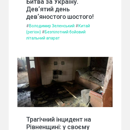
Битва за Україну.
Дев’ятий день
дев’яностого шостого!
#
Володимир Зеленський
#
Китай
(регіон)
#
Безпілотний бойовий
літальний апарат
Трагічний інцидент на
Рівненщині: у своєму