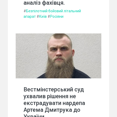
аналіз фахівця.
#
Безпілотний бойовий літальний
апарат
#
Київ
#
Росіяни
Вестмінстерський суд
ухвалив рішення не
екстрадувати нардепа
Артема Дмитрука до
України.