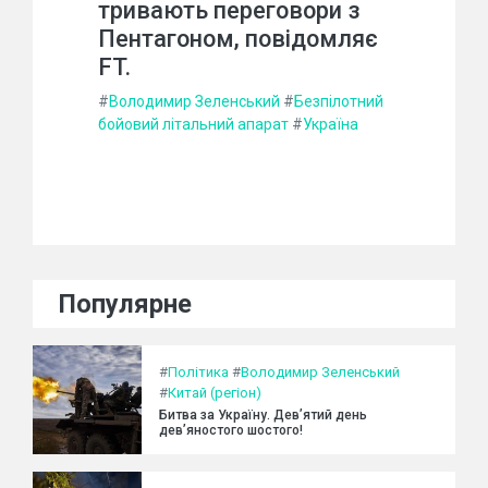
тривають переговори з
Пентагоном, повідомляє
FT.
#
Володимир Зеленський
#
Безпілотний
бойовий літальний апарат
#
Україна
Популярне
#
Політика
#
Володимир Зеленський
#
Китай (регіон)
Битва за Україну. Дев’ятий день
дев’яностого шостого!