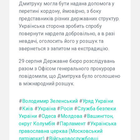
Дмитруку могла бути надана допомога у
перетині кордону, ймовірно, з боку
представників різних державних структур.
Українська сторона зробить спробу
повернути нардепа добровільно, а в разі
невдачі, оголосить його у розшук та
звернеться з запитом на екстрадицію.
29 серпня Державне бюро розслідувань
разом з Офісом генерального прокурора
повідомили, що Дмитрука було оголошено
в міжнародний розшук.
#
Володимир Зеленський
#
Уряд України
#
Київ
#
Україна
#
Росія
#
Служба безпеки
України
#
Одеса
#
Молдова
#
Вашингтон,
округ Колумбія
#
Парламент
#
Українська
православна церква (Московський
патріархат)
#
Військовослужбовці