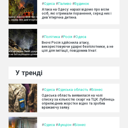
#
Одеса
#
Паливо
#
Будинок
Атака на Одесу: наразі відомо про вісім
осіб, які отримали поранення, серед них і
дев'ятирічна дитина.
#
Політика
#
Росія
#
Одеса
Вночі Росія здійснила атаку,
використовуючи ударні безпілотники, а не
цілі для імітації, повідомив Ігнат.
У тренді
#
Одеса
#
Одеська область
#
Бізнес
Одеська область виявилася на чолі
списку за кількістю скарг на ТЦК: Лубінець
оприлюднив жорстке відео та зробив
вражаючу заяву.
#
Одеса
#
Аукціон
#
Бізнес