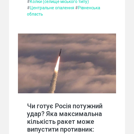
#
Колки (селище міського типу)
#
Центральне опалення
#
Рівненська
область
Чи готує Росія потужний
удар? Яка максимальна
кількість ракет може
випустити противник: