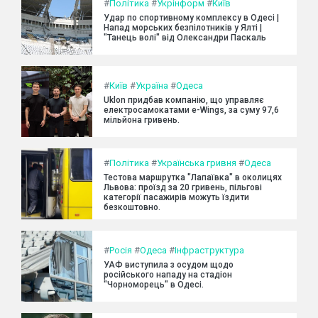
#
Політика
#
Укрінформ
#
Київ
Удар по спортивному комплексу в Одесі |
Напад морських безпілотників у Ялті |
"Танець волі" від Олександри Паскаль
#
Київ
#
Україна
#
Одеса
Uklon придбав компанію, що управляє
електросамокатами e-Wings, за суму 97,6
мільйона гривень.
#
Політика
#
Українська гривня
#
Одеса
Тестова маршрутка "Лапаївка" в околицях
Львова: проїзд за 20 гривень, пільгові
категорії пасажирів можуть їздити
безкоштовно.
#
Росія
#
Одеса
#
Інфраструктура
УАФ виступила з осудом щодо
російського нападу на стадіон
"Чорноморець" в Одесі.