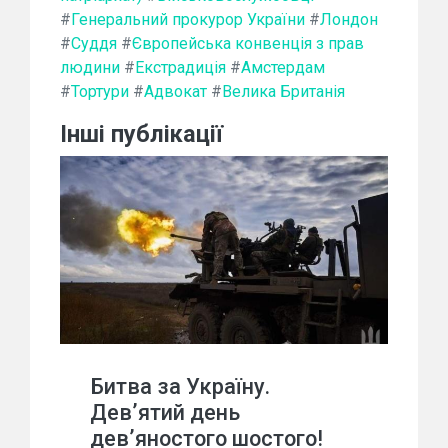
#
Генеральний прокурор України
#
Лондон
#
Суддя
#
Європейська конвенція з прав
людини
#
Екстрадиція
#
Амстердам
#
Тортури
#
Адвокат
#
Велика Британія
Інші публікації
Битва за Україну.
Дев’ятий день
дев’яностого шостого!