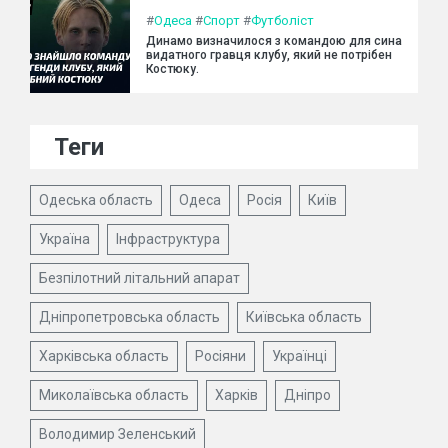
#
Одеса
#
Спорт
#
Футболіст
Динамо визначилося з командою для сина
видатного гравця клубу, який не потрібен
Костюку.
Теги
Одеська область
Одеса
Росія
Київ
Україна
Інфраструктура
Безпілотний літальний апарат
Дніпропетровська область
Київська область
Харківська область
Росіяни
Українці
Миколаївська область
Харків
Дніпро
Володимир Зеленський