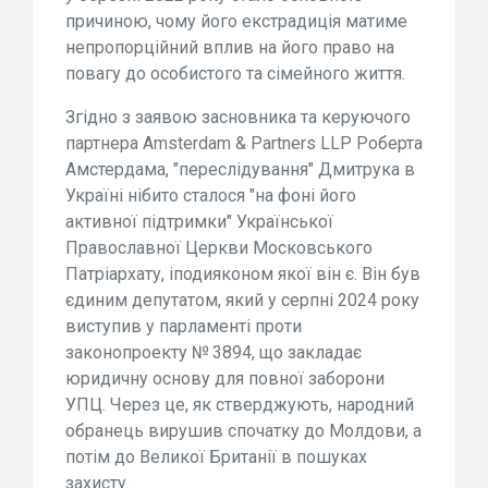
причиною, чому його екстрадиція матиме
непропорційний вплив на його право на
повагу до особистого та сімейного життя.
Згідно з заявою засновника та керуючого
партнера Amsterdam & Partners LLP Роберта
Амстердама, "переслідування" Дмитрука в
Україні нібито сталося "на фоні його
активної підтримки" Української
Православної Церкви Московського
Патріархату, іподияконом якої він є. Він був
єдиним депутатом, який у серпні 2024 року
виступив у парламенті проти
законопроекту № 3894, що закладає
юридичну основу для повної заборони
УПЦ. Через це, як стверджують, народний
обранець вирушив спочатку до Молдови, а
потім до Великої Британії в пошуках
захисту.