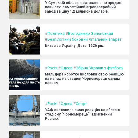
У Сумській області виставлено на продаж
повністю самостійний агропереробний
завод за ціну 1,2 мільйона доларів.
#
Політика
#
Володимир Зеленський
#
Безпілотний бойовий літальний апарат
Битва за Україну. Дата: 1626 рік.
#
Росія
#
Одеса
#
Збірна України з футболу
Мальдера коротко висловив свою реакцію
на напад на стадіон Чорноморець одним
словом.
#
Росія
#
Одеса
#
Спорт
УАФ висловила свою реакцію на обстріл
стадіону "Чорноморець", здійснений
Росією.