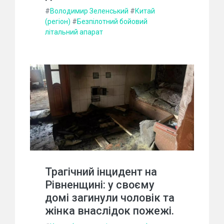
#
Володимир Зеленський
#
Китай
(регіон)
#
Безпілотний бойовий
літальний апарат
Трагічний інцидент на
Рівненщині: у своєму
домі загинули чоловік та
жінка внаслідок пожежі.