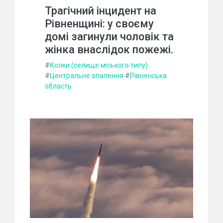
Трагічний інцидент на
Рівненщині: у своєму
домі загинули чоловік та
жінка внаслідок пожежі.
#
Колки (селище міського типу)
#
Центральне опалення
#
Рівненська
область