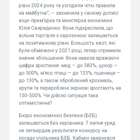
рівні 2024 року та узгодили чіткі правила
на майбутнє", -- зазначила у своєму дописі
віце-прем'єрка та міністерка економіки
Юлія Свириденко. Вона підкреслила, що
вільна торгівля з єврозоною залишається
на позитивному рівні. Більшість квот, які
були обмежені у 2021 році, тепер отримали
значне збільшення. Вона навела вражаючі
цифри зростання: мед — до 583%, цукор —
до 500%, м'ясо птиці — до 133%, пшениця —
до 130%, а також оброблений крохмаль,
крупи та перероблені зернові зростають на
150-500%. Чи дійсно ситуація така
оптимістична?
Бюро економічної безпеки (БЕБ)
залишається без керівника. 7 липня уряд
не затвердив результати конкурсу на
посаду очільника БЕБ. Кабмін звернувся