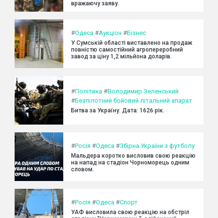
вражаючу заяву.
#
Одеса
#
Аукціон
#
Бізнес
У Сумській області виставлено на продаж
повністю самостійний агропереробний
завод за ціну 1,2 мільйона доларів.
#
Політика
#
Володимир Зеленський
#
Безпілотний бойовий літальний апарат
Битва за Україну. Дата: 1626 рік.
#
Росія
#
Одеса
#
Збірна України з футболу
Мальдера коротко висловив свою реакцію
на напад на стадіон Чорноморець одним
словом.
#
Росія
#
Одеса
#
Спорт
УАФ висловила свою реакцію на обстріл