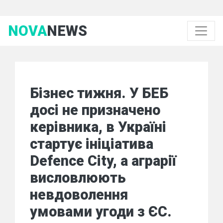
NOVA
NEWS
Бізнес тижня. У БЕБ
досі не призначено
керівника, в Україні
стартує ініціатива
Defence City, а аграрії
висловлюють
невдоволення
умовами угоди з ЄС.