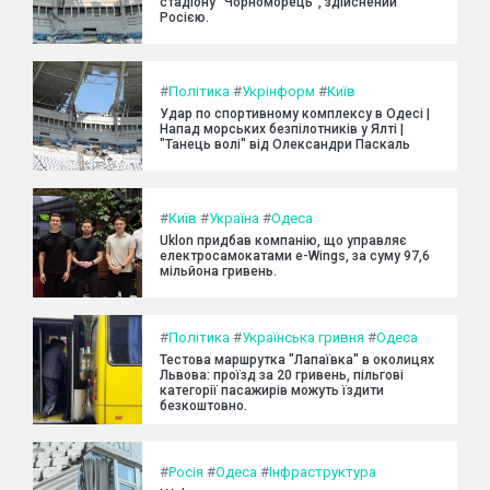
стадіону "Чорноморець", здійснений
Росією.
#
Політика
#
Укрінформ
#
Київ
Удар по спортивному комплексу в Одесі |
Напад морських безпілотників у Ялті |
"Танець волі" від Олександри Паскаль
#
Київ
#
Україна
#
Одеса
Uklon придбав компанію, що управляє
електросамокатами e-Wings, за суму 97,6
мільйона гривень.
#
Політика
#
Українська гривня
#
Одеса
Тестова маршрутка "Лапаївка" в околицях
Львова: проїзд за 20 гривень, пільгові
категорії пасажирів можуть їздити
безкоштовно.
#
Росія
#
Одеса
#
Інфраструктура