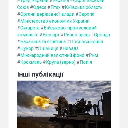
#
Уряд України
#
Україна
#
Європейський
Союз
#
Одеса
#
Птах
#
Київська область
#
Органи державної влади
#
Європа
#
Міністерство економіки України
#
Сигарета
#
Військово-промисловий
комплекс
#
Експорт
#
Ринок праці
#
Оренда
#
Баранина та ягнятина
#
Повноваження
#
Цукор
#
Пшениця
#
Невада
#
Міжнародний валютний фонд
#
Рим
#
Крохмаль
#
Крупа (зерно)
#
Попіл
Інші публікації