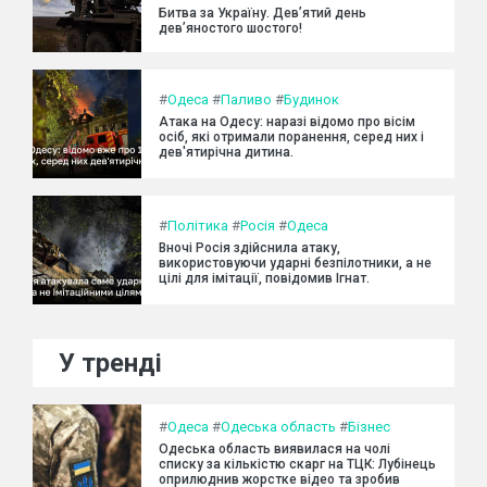
Битва за Україну. Дев’ятий день
дев’яностого шостого!
#
Одеса
#
Паливо
#
Будинок
Атака на Одесу: наразі відомо про вісім
осіб, які отримали поранення, серед них і
дев'ятирічна дитина.
#
Політика
#
Росія
#
Одеса
Вночі Росія здійснила атаку,
використовуючи ударні безпілотники, а не
цілі для імітації, повідомив Ігнат.
У тренді
#
Одеса
#
Одеська область
#
Бізнес
Одеська область виявилася на чолі
списку за кількістю скарг на ТЦК: Лубінець
оприлюднив жорстке відео та зробив