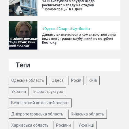
УАФ виступила з осудом щодо
російського нападу на стадіон
"Чорноморець" в Одесі.
#
Одеса
#
Спорт
#
Футболіст
Динамо визначилося з командою для сина
видатного гравця клубу, який не потрібен
Костюку.
Теги
Одеська область
Одеса
Росія
Київ
Україна
Інфраструктура
Безпілотний літальний апарат
Дніпропетровська область
Київська область
Харківська область
Росіяни
Українці