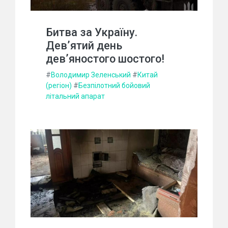
Битва за Україну.
Дев’ятий день
дев’яностого шостого!
#
Володимир Зеленський
#
Китай
(регіон)
#
Безпілотний бойовий
літальний апарат