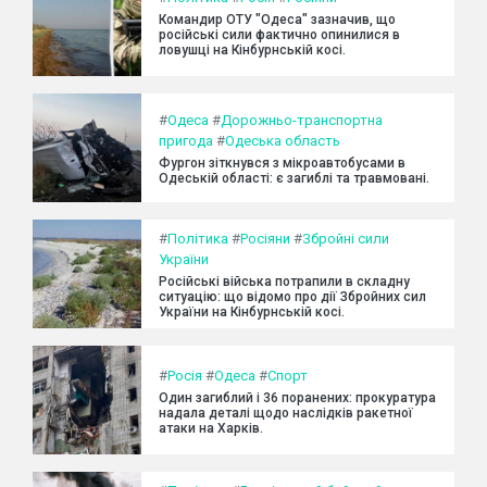
Командир ОТУ "Одеса" зазначив, що
російські сили фактично опинилися в
ловушці на Кінбурнській косі.
#
Одеса
#
Дорожньо-транспортна
пригода
#
Одеська область
Фургон зіткнувся з мікроавтобусами в
Одеській області: є загиблі та травмовані.
#
Політика
#
Росіяни
#
Збройні сили
України
Російські війська потрапили в складну
ситуацію: що відомо про дії Збройних сил
України на Кінбурнській косі.
#
Росія
#
Одеса
#
Спорт
Один загиблий і 36 поранених: прокуратура
надала деталі щодо наслідків ракетної
атаки на Харків.