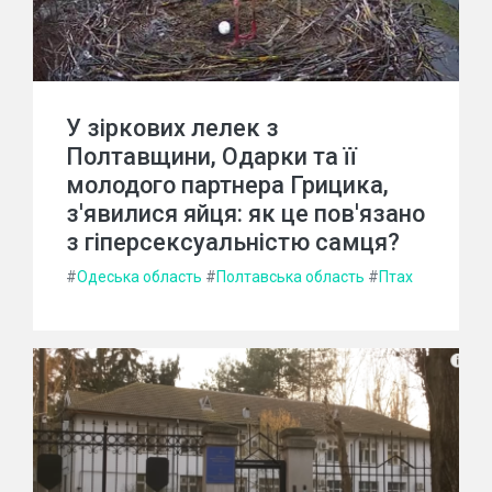
У зіркових лелек з
Полтавщини, Одарки та її
молодого партнера Грицика,
з'явилися яйця: як це пов'язано
з гіперсексуальністю самця?
#
Одеська область
#
Полтавська область
#
Птах