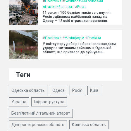
#
Політика
#
Безпілотний бойовий
літальний апарат
#
Росія
11 ракет і 100 безпілотників за одну ніч:
Росія здійснила найбільший напад на
Одесу — 12 осіб отримали поранення.
#
Політика
#
Укрінформ
#
Росіяни
У світлу пору доби російські сили завдали
удару по житловим районам в Одеській
області, що призвело до руйнувань.
Теги
Одеська область
Одеса
Росія
Київ
Україна
Інфраструктура
Безпілотний літальний апарат
Дніпропетровська область
Київська область