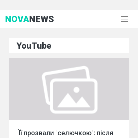
NOVA
NEWS
YouTube
Її прозвали "селючкою": після