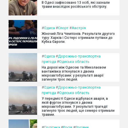
В Одесі зафіксовано 13 осіб, які зазнали
травм внаслідок російського обстрілу.
#
Одеса
#
Спорт
#
Австрія
Жіночий Ліга Чемпіонів. Результати другого
туру: Харків і Сістерс отримали путівки до
Кубка Європи.
#
Одеса
#
Дорожньо-транспортна
пригода
#
Одеська область
На дорозі між Одесою та Миколаєвом
вантажівка зіткнулася з двома
мікроавтобусами: у результаті аварії
загинули троє людей.
#
Одеса
#
Дорожньо-транспортна
пригода
#
Одеська область
У передмісті Одеси відбулася аварія, в
якій фургон зіткнувся з двома
мікроавтобусами. У результаті трагедії
загинуло троє людей, ще семеро отримали
травми.
#
Політика
#
Росія
#
Росіяни