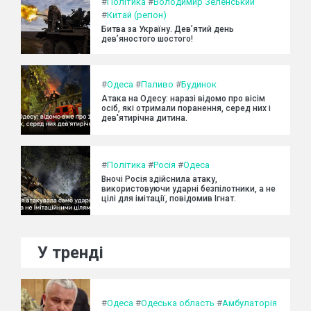
#
Політика
#
Володимир Зеленський
#
Китай (регіон)
Битва за Україну. Дев’ятий день
дев’яностого шостого!
#
Одеса
#
Паливо
#
Будинок
Атака на Одесу: наразі відомо про вісім
осіб, які отримали поранення, серед них і
дев'ятирічна дитина.
#
Політика
#
Росія
#
Одеса
Вночі Росія здійснила атаку,
використовуючи ударні безпілотники, а не
цілі для імітації, повідомив Ігнат.
У тренді
#
Одеса
#
Одеська область
#
Амбулаторія