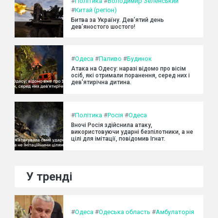
#
Політика
#
Володимир Зеленський
#
Китай (регіон)
Битва за Україну. Дев’ятий день
дев’яностого шостого!
#
Одеса
#
Паливо
#
Будинок
Атака на Одесу: наразі відомо про вісім
осіб, які отримали поранення, серед них і
дев'ятирічна дитина.
#
Політика
#
Росія
#
Одеса
Вночі Росія здійснила атаку,
використовуючи ударні безпілотники, а не
цілі для імітації, повідомив Ігнат.
У тренді
#
Одеса
#
Одеська область
#
Амбулаторія