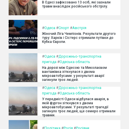
В Одесі зафіксовано 13 осіб, які зазнали
травм внаслідок російського обстрілу.
#
Одеса
#
Спорт
#
Австрія
Жіночий Ліга Чемпіонів. Результати другого
туру: Харків і Сістерс отримали путівки до
Кубка Європи.
#
Одеса
#
Дорожньо-транспортна
пригода
#
Одеська область
На дорозі між Одесою та Миколаєвом
вантажівка зіткнулася з двома
мікроавтобусами: у результаті аварії
загинули троє людей.
#
Одеса
#
Дорожньо-транспортна
пригода
#
Одеська область
У передмісті Одеси відбулася аварія, в
якій фургон зіткнувся з двома
мікроавтобусами. У результаті трагедії
загинуло троє людей, ще семеро отримали
травми.
#
Політика
#
Росія
#
Росіяни