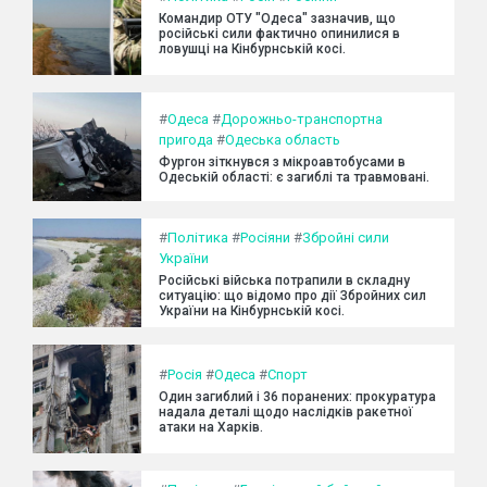
Командир ОТУ "Одеса" зазначив, що
російські сили фактично опинилися в
ловушці на Кінбурнській косі.
#
Одеса
#
Дорожньо-транспортна
пригода
#
Одеська область
Фургон зіткнувся з мікроавтобусами в
Одеській області: є загиблі та травмовані.
#
Політика
#
Росіяни
#
Збройні сили
України
Російські війська потрапили в складну
ситуацію: що відомо про дії Збройних сил
України на Кінбурнській косі.
#
Росія
#
Одеса
#
Спорт
Один загиблий і 36 поранених: прокуратура
надала деталі щодо наслідків ракетної
атаки на Харків.