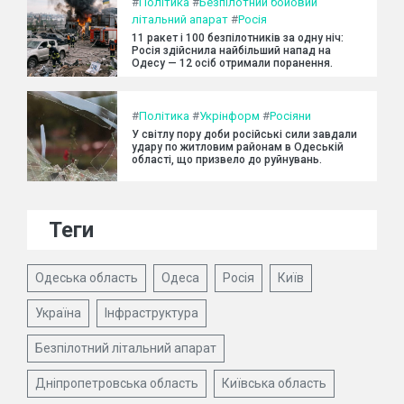
#
Політика
#
Безпілотний бойовий
літальний апарат
#
Росія
11 ракет і 100 безпілотників за одну ніч:
Росія здійснила найбільший напад на
Одесу — 12 осіб отримали поранення.
#
Політика
#
Укрінформ
#
Росіяни
У світлу пору доби російські сили завдали
удару по житловим районам в Одеській
області, що призвело до руйнувань.
Теги
Одеська область
Одеса
Росія
Київ
Україна
Інфраструктура
Безпілотний літальний апарат
Дніпропетровська область
Київська область