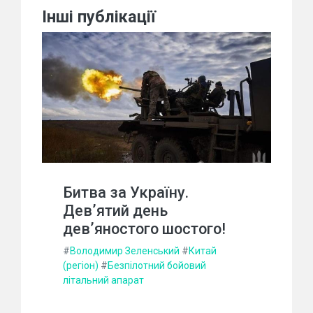
Інші публікації
Битва за Україну.
Дев’ятий день
дев’яностого шостого!
#
Володимир Зеленський
#
Китай
(регіон)
#
Безпілотний бойовий
літальний апарат