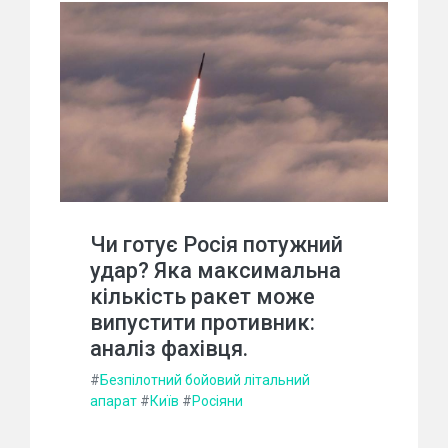
Чи готує Росія потужний
удар? Яка максимальна
кількість ракет може
випустити противник:
аналіз фахівця.
#
Безпілотний бойовий літальний
апарат
#
Київ
#
Росіяни