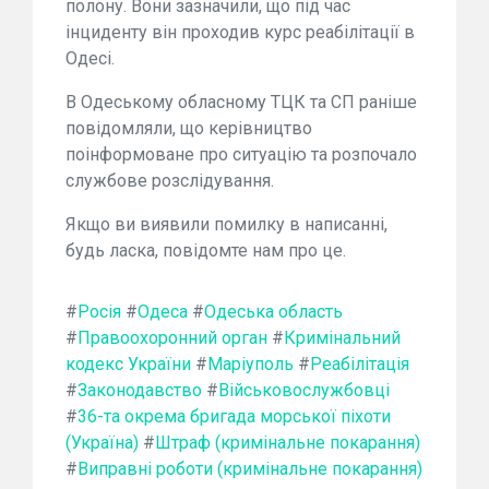
полону. Вони зазначили, що під час
інциденту він проходив курс реабілітації в
Одесі.
В Одеському обласному ТЦК та СП раніше
повідомляли, що керівництво
поінформоване про ситуацію та розпочало
службове розслідування.
Якщо ви виявили помилку в написанні,
будь ласка, повідомте нам про це.
#
Росія
#
Одеса
#
Одеська область
#
Правоохоронний орган
#
Кримінальний
кодекс України
#
Маріуполь
#
Реабілітація
#
Законодавство
#
Військовослужбовці
#
36-та окрема бригада морської піхоти
(Україна)
#
Штраф (кримінальне покарання)
#
Виправні роботи (кримінальне покарання)