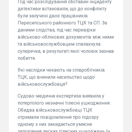
Під час розслідування обставин інциденту
детективи встановили, що до конфлікту
були залучені двоє працівників
Пересипського районного ТЦК та СП. За
даними слідства, під час перевірки
військово-облікових документів між ними
та військовослужбовцем спалахнула
суперечка, в результаті якої чоловік зазнав
побиття.
Які наслідки чекають на співробітників
ТЦК, що вчинили насильство щодо
військовослужбовця?
Судово-медична експертиза виявила у
потерпілого незначні тілесні ушкодження.
Обидва військовослужбовці ТЦК
отримали повідомлення про підозру:
одному з них закидається умисне
заподіяння легких тілесних ушкоджень (ч.