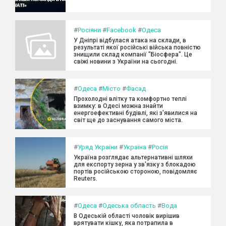
#
Росіяни
#
Facebook
#
Одеса
У Дніпрі відбулася атака на склади, в
результаті якої російські війська повністю
знищили склад компанії "Біосфера". Це
свіжі новини з України на сьогодні.
#
Одеса
#
Місто
#
Фасад
Прохолодні влітку та комфортно теплі
взимку: в Одесі можна знайти
енергоефективні будівлі, які з'явилися на
світ ще до заснування самого міста.
#
Уряд України
#
Україна
#
Росія
Україна розглядає альтернативні шляхи
для експорту зерна у зв'язку з блокадою
портів російською стороною, повідомляє
Reuters.
#
Одеса
#
Одеська область
#
Вода
В Одеській області чоловік вирішив
врятувати кішку, яка потрапила в