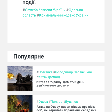
події.
#
Служба безпеки України
#
Одеська
область
#
Кримінальний кодекс України
Популярне
#
Політика
#
Володимир Зеленський
#
Китай (регіон)
Битва за Україну. Дев’ятий день
дев’яностого шостого!
#
Одеса
#
Паливо
#
Будинок
Атака на Одесу: наразі відомо про вісім
осіб, які отримали поранення, серед них і