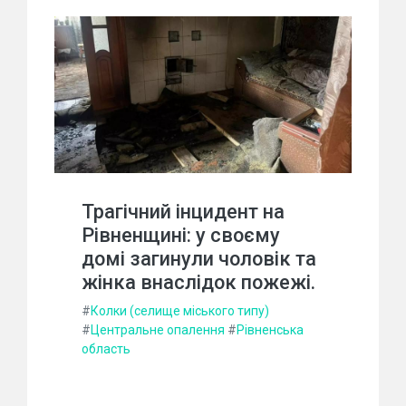
Трагічний інцидент на
Рівненщині: у своєму
домі загинули чоловік та
жінка внаслідок пожежі.
#
Колки (селище міського типу)
#
Центральне опалення
#
Рівненська
область