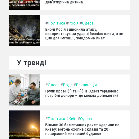
дев'ятирічна дитина.
#
Політика
#
Росія
#
Одеса
Вночі Росія здійснила атаку,
використовуючи ударні безпілотники, а не
цілі для імітації, повідомив Ігнат.
У тренді
#
Одеса
#
Вода
#
Вакцинація
Групи крові I(-) та II(-): в Одесі терміново
потрібні донори – де можна допомогти?
#
Політика
#
Київ
#
Одеса
Більше 30 балістичних ракет вдарили по
Києву: вогонь охопив склади та 20-
поверховий житловий будинок.