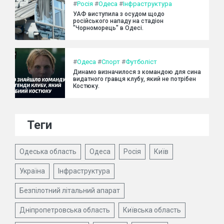
#
Росія
#
Одеса
#
Інфраструктура
УАФ виступила з осудом щодо
російського нападу на стадіон
"Чорноморець" в Одесі.
#
Одеса
#
Спорт
#
Футболіст
Динамо визначилося з командою для сина
видатного гравця клубу, який не потрібен
Костюку.
Теги
Одеська область
Одеса
Росія
Київ
Україна
Інфраструктура
Безпілотний літальний апарат
Дніпропетровська область
Київська область