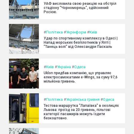
УАФ висловила свою реакцію на обстріл
стадіону "Чорноморець", здійснений
Росією.
#
Політика
#
Укрінформ
#
Київ
Удар по спортивному комплексу в Одесі |
Напад морських безпілотників у Ялті |
"Танець волі" від Олександри Паскаль
#
Київ
#
Україна
#
Одеса
Uklon придбав компанію, що управляє
електросамокатами e-Wings, за суму 97,6
мільйона гривень.
#
Політика
#
Українська гривня
#
Одеса
Тестова маршрутка "Лапаївка" в околицях
Львова: проїзд за 20 гривень, пільгові
категорії пасажирів можуть їздити
безкоштовно.