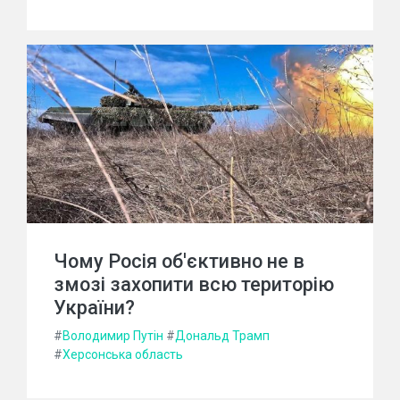
Чому Росія об'єктивно не в
змозі захопити всю територію
України?
#
Володимир Путін
#
Дональд Трамп
#
Херсонська область