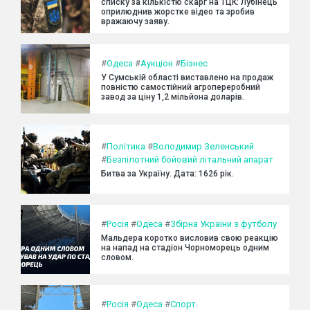
списку за кількістю скарг на ТЦК: Лубінець
оприлюднив жорстке відео та зробив
вражаючу заяву.
#
Одеса
#
Аукціон
#
Бізнес
У Сумській області виставлено на продаж
повністю самостійний агропереробний
завод за ціну 1,2 мільйона доларів.
#
Політика
#
Володимир Зеленський
#
Безпілотний бойовий літальний апарат
Битва за Україну. Дата: 1626 рік.
#
Росія
#
Одеса
#
Збірна України з футболу
Мальдера коротко висловив свою реакцію
на напад на стадіон Чорноморець одним
словом.
#
Росія
#
Одеса
#
Спорт