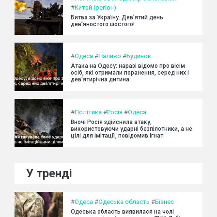
#
Китай (регіон)
Битва за Україну. Дев’ятий день
дев’яностого шостого!
#
Одеса
#
Паливо
#
Будинок
Атака на Одесу: наразі відомо про вісім
осіб, які отримали поранення, серед них і
дев'ятирічна дитина.
#
Політика
#
Росія
#
Одеса
Вночі Росія здійснила атаку,
використовуючи ударні безпілотники, а не
цілі для імітації, повідомив Ігнат.
У тренді
#
Одеса
#
Одеська область
#
Бізнес
Одеська область виявилася на чолі