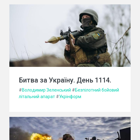
Битва за Україну. День 1114.
#
Володимир Зеленський
#
Безпілотний бойовий
літальний апарат
#
Укрінформ