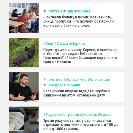
#
Політика
#
Київ
#
Україна
5 сигналів булінгу в школі: мовчазність,
синці, пропуски — психологи роз’яснили,
коли варто бити на сполох.
#
Київ
#
Одеса
#
Церква
Перетнувши половину Європи, я опинився
в Україні: на кордоні Київської та
Черкаської областей виявили пораненого
грифа з Берліна.
#
Політика
#
Володимир Зеленський
#
Президент України
Зеленський вперше відвідає Сербію з
офіційним візитом: оголошено дату.
#
Українська гривня
#
Українці
#
Одеса
Третій рахунок за газ: у серпні українці
отримають платіжки в діапазоні від 100 до
понад 1000 гривень.