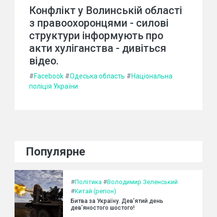
Конфлікт у Волинській області
з правоохоронцями - силові
структури інформують про
акти хуліганства - дивіться
відео.
#
Facebook
#
Одеська область
#
Національна
поліція України
Популярне
#
Політика
#
Володимир Зеленський
#
Китай (регіон)
Битва за Україну. Дев’ятий день
дев’яностого шостого!