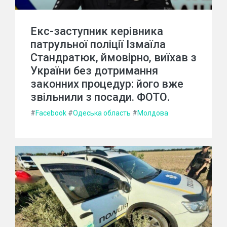
Екс-заступник керівника
патрульної поліції Ізмаїла
Стандратюк, ймовірно, виїхав з
України без дотримання
законних процедур: його вже
звільнили з посади. ФОТО.
#
Facebook
#
Одеська область
#
Молдова