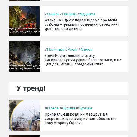
#
Одеса
#
Паливо
#
Будинок
Атака на Одесу: наразі відомо про вісім
осіб, які отримали поранення, серед них і
дев'ятирічна дитина.
#
Політика
#
Росія
#
Одеса
Вночі Росія здійснила атаку,
використовуючи ударні безпілотники, а не
цілі для імітації, повідомив Ігнат.
У тренді
#
Одеса
#
Вулиця
#
Туризм
Оригінальний котячий маршрут: ця
секретна карта відкриє вам абсолютно
нову сторону Одеси.