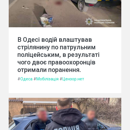
В Одесі водій влаштував
стрілянину по патрульним
поліцейським, в результаті
чого двоє правоохоронців
отримали поранення.
#
Одеса
#
Мобілізація
#
Цензор.нет