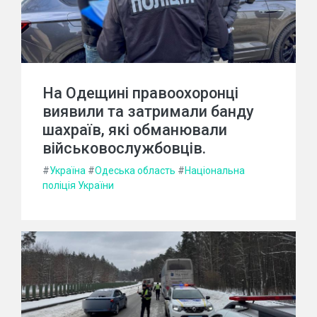
На Одещині правоохоронці
виявили та затримали банду
шахраїв, які обманювали
військовослужбовців.
#
Україна
#
Одеська область
#
Національна
поліція України