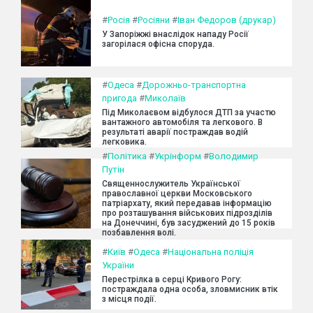
#
Росія
#
Росіяни
#
Іван Федоров (друкар)
У Запоріжжі внаслідок нападу Росії
загорілася офісна споруда.
#
Одеса
#
Дорожньо-транспортна
пригода
#
Миколаїв
Під Миколаєвом відбулося ДТП за участю
вантажного автомобіля та легкового. В
результаті аварії постраждав водій
легковика.
#
Політика
#
Укрінформ
#
Володимир
Путін
Священнослужитель Української
православної церкви Московського
патріархату, який передавав інформацію
про розташування військових підрозділів
на Донеччині, був засуджений до 15 років
позбавлення волі.
#
Київ
#
Одеса
#
Національна поліція
України
Перестрілка в серці Кривого Рогу:
постраждала одна особа, зловмисник втік
з місця події.