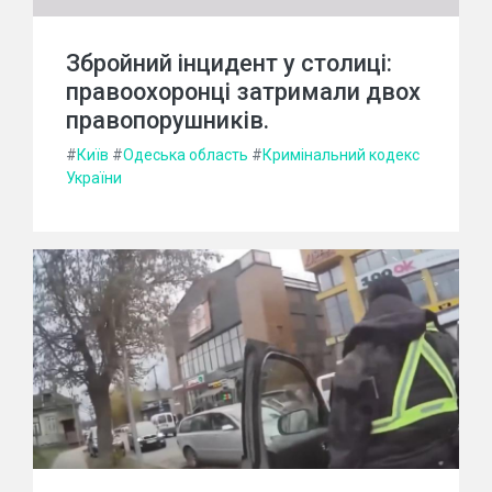
Збройний інцидент у столиці:
правоохоронці затримали двох
правопорушників.
#
Київ
#
Одеська область
#
Кримінальний кодекс
України