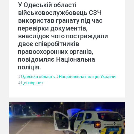
У Одеській області
військовослужбовець СЗЧ
використав гранату під час
перевірки документів,
внаслідок чого постраждали
двоє співробітників
правоохоронних органів,
повідомляє Національна
поліція.
#
Одеська область
#
Національна поліція України
#
Цензор.нет